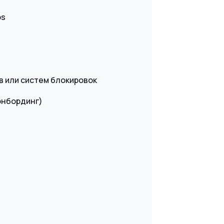
ps
 или систем блокировок
онбординг)