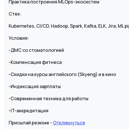
Практика построения MLOps-экосистем
Стек:
Kubernetes, CI/CD, Hadoop, Spark, Kafka, ELK, Jira, ML 
Условия:
-ДМС со стоматологией
-Компенсация фитнеса
-Скидки на курсы английского (Skyeng) и в кино
-Индексация зарплаты
-Современная техника для работы
-IT-аккредитация
Присылай резюме -
Откликнуться