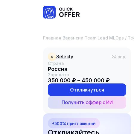
Главная
·
Вакансии
·
Team Lead MLOps / Te
Selecty
24 апр.
S
Страна
Россия
Зарплата
350 000 ₽ – 450 000 ₽
Откликнуться
Получить оффер с ИИ
+500% приглашений
Откликайтесь