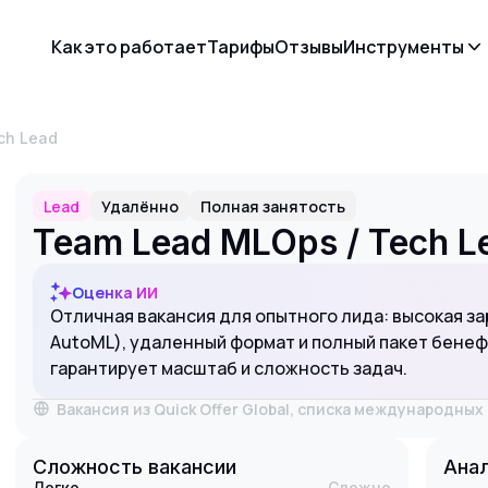
Как это работает
Тарифы
Отзывы
Инструменты
ch Lead
Lead
Удалённо
Полная занятость
Team Lead MLOps / Tech L
Оценка ИИ
Отличная вакансия для опытного лида: высокая за
AutoML), удаленный формат и полный пакет бенеф
гарантирует масштаб и сложность задач.
Вакансия из Quick Offer Global, списка международны
Сложность вакансии
Анал
Легко
Сложно