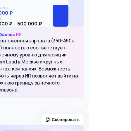
ана
000 ₽
к
000 ₽ – 500 000 ₽
Оценка ИИ
едложенная зарплата (350-450к
t) полностью соответствует
ночному уровню для позиции
am Lead в Москве и крупных
нтех-компаниях. Возможность
боты через ИП позволяет выйти на
рхнюю границу рыночного
апазона.
Скопировать