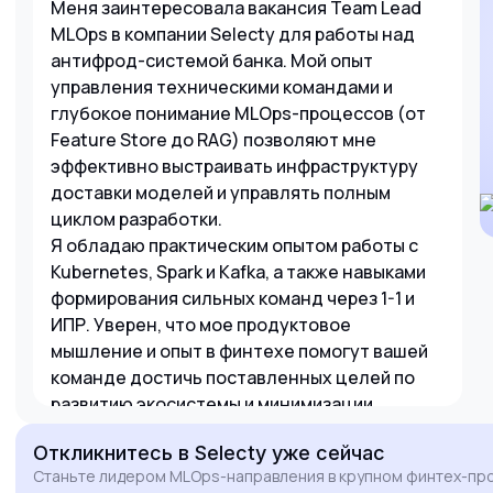
Меня заинтересовала вакансия Team Lead
MLOps в компании Selecty для работы над
антифрод-системой банка. Мой опыт
управления техническими командами и
глубокое понимание MLOps-процессов (от
Feature Store до RAG) позволяют мне
эффективно выстраивать инфраструктуру
доставки моделей и управлять полным
циклом разработки.
Я обладаю практическим опытом работы с
Kubernetes, Spark и Kafka, а также навыками
формирования сильных команд через 1-1 и
ИПР. Уверен, что мое продуктовое
мышление и опыт в финтехе помогут вашей
команде достичь поставленных целей по
развитию экосистемы и минимизации
инфраструктурных рисков.
Откликнитесь
в Selecty
уже сейчас
Станьте лидером MLOps-направления в крупном финтех-про