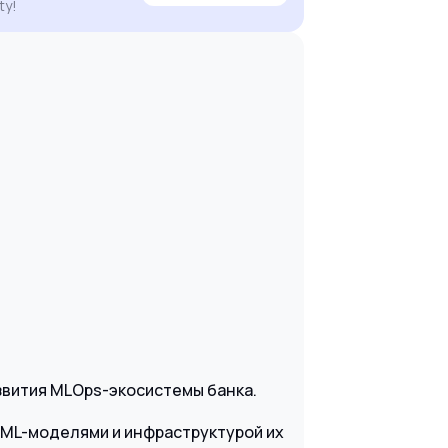
ty!
звития MLOps-экосистемы банка.
 ML-моделями и инфраструктурой их