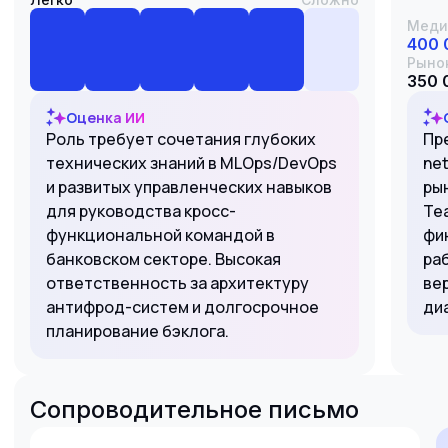
Меди
400 
Рыно
350 
Оценка ИИ
Роль требует сочетания глубоких
Пр
технических знаний в MLOps/DevOps
ne
и развитых управленческих навыков
ры
для руководства кросс-
Te
функциональной командой в
фи
банковском секторе. Высокая
ра
ответственность за архитектуру
ве
антифрод-систем и долгосрочное
ди
планирование бэклога.
Сопроводительное письмо