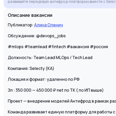
развивайте передовую антифрод-платформу вместе с Selec
Описание вакансии
Публикатор:
Алина Оленич
Обсуждение: @devops_jobs
#mlops #teamlead #fintech #вакансия #россия
Должность: Team Lead MLOps / Tech Lead
Компания: Selecty (КА)
Локация и формат: удаленно по РФ
Зп : 350 000 — 450 000 ₽ net по ТК ( по ИП выше)
Проект — внедрение моделей Антифрод в рамках ра
Команда развивает единую платформу для работы с