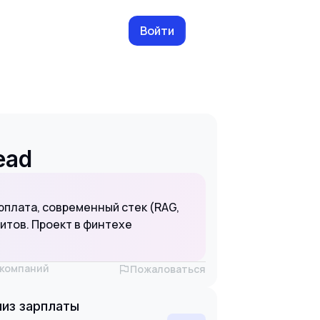
Войти
ead
рплата, современный стек (RAG,
итов. Проект в финтехе
х компаний
Пожаловаться
из зарплаты