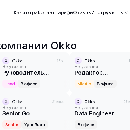
Как это работает
Тарифы
Отзывы
Инструменты
 компании
Okko
Okko
13 ч.
Okko
O
O
Не указана
Не указана
Руководитель
Редактор
группы devops-
плейлистов
Lead
В офисе
Middle
В офисе
инженеров
Okko
21 июл.
Okko
23 
O
O
Не указана
Не указана
Senior Go
Data Engineer
разработчик
(команда RecSys)
Senior
Удалённо
В офисе