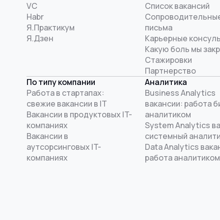
VC
Список вакансий
Habr
Сопроводительны
Я.Практикум
письма
Я.Дзен
Карьерные консул
Какую боль мы зак
Стажировки
Партнерство
По типу компании
Аналитика
Работа в стартапах:
Business Analytics
свежие вакансии в IT
вакансии: работа б
Вакансии в продуктовых IT-
аналитиком
компаниях
System Analytics в
Вакансии в
системный аналит
аутсорсинговых IT-
Data Analytics вака
компаниях
работа аналитиком