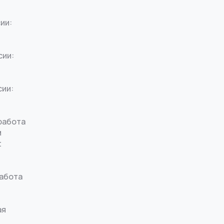
ии:
сии:
сии:
работа
м
t
работа
ая