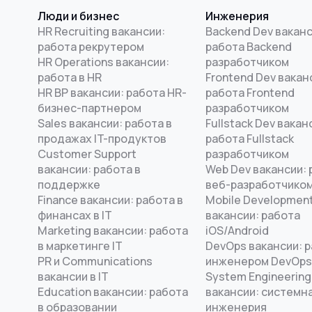
Люди и бизнес
Инженерия
HR Recruiting вакансии:
Backend Dev ваканс
работа рекрутером
работа Backend
HR Operations вакансии:
разработчиком
работа в HR
Frontend Dev вакан
HR BP вакансии: работа HR-
работа Frontend
бизнес-партнером
разработчиком
Sales вакансии: работа в
Fullstack Dev вакан
продажах IT-продуктов
работа Fullstack
Customer Support
разработчиком
вакансии: работа в
Web Dev вакансии: 
поддержке
веб-разработчико
Finance вакансии: работа в
Mobile Developmen
финансах в IT
вакансии: работа
Marketing вакансии: работа
iOS/Android
в маркетинге IT
DevOps вакансии: 
PR и Communications
инженером DevOps
вакансии в IT
System Engineering
Education вакансии: работа
вакансии: системн
в образовании
инженерия