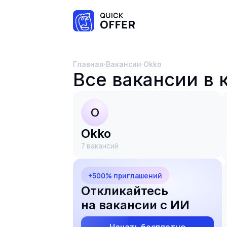
Главная
·
Вакансии
·
Okko
Все вакансии в
O
Okko
7
вакансий
+500% приглашений
Откликайтесь
на вакансии с ИИ