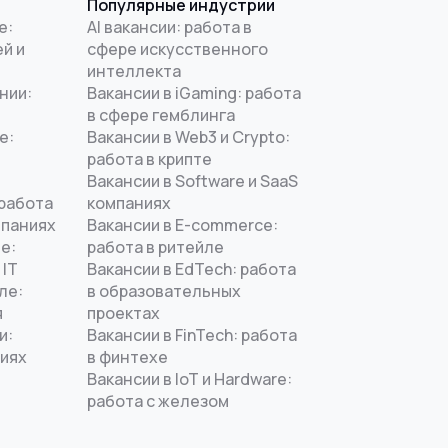
Популярные индустрии
е:
AI вакансии: работа в
й и
сфере искусственного
интеллекта
нии:
Вакансии в iGaming: работа
в сфере гемблинга
е:
Вакансии в Web3 и Crypto:
работа в крипте
Вакансии в Software и SaaS
 работа
компаниях
мпаниях
Вакансии в E-commerce:
е:
работа в ритейле
 IT
Вакансии в EdTech: работа
ле:
в образовательных
я
проектах
и:
Вакансии в FinTech: работа
ниях
в финтехе
Вакансии в IoT и Hardware:
работа с железом