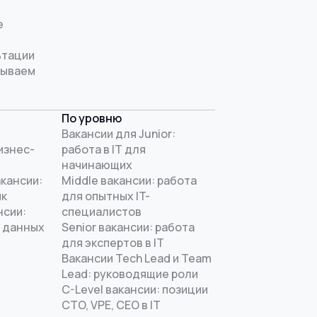
е
ьтации
рываем
По уровню
Вакансии для Junior:
изнес-
работа в IT для
начинающих
акансии:
Middle вакансии: работа
ик
для опытных IT-
нсии:
специалистов
 данных
Senior вакансии: работа
для экспертов в IT
Вакансии Tech Lead и Team
Lead: руководящие роли
C-Level вакансии: позиции
CTO, VPE, CEO в IT