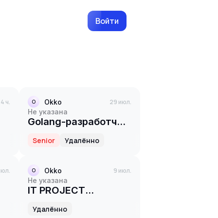
Войти
14 ч.
Okko
29 июл.
O
Не указана
Golang-разработчик
(Команда
Senior
Удалённо
платформы
персонализации)
июл.
Okko
9 июл.
O
Не указана
IT PROJECT
MANAGER (ПРОЕКТЫ
Удалённо
МЕДИА И SEO)