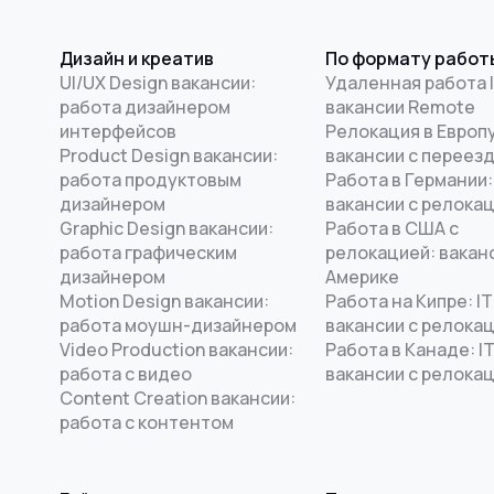
Дизайн и креатив
По формату работ
UI/UX Design вакансии:
Удаленная работа I
работа дизайнером
вакансии Remote
интерфейсов
Релокация в Европу
Product Design вакансии:
вакансии с переез
работа продуктовым
Работа в Германии:
дизайнером
вакансии с релока
Graphic Design вакансии:
Работа в США с
работа графическим
релокацией: ваканс
дизайнером
Америке
Motion Design вакансии:
Работа на Кипре: IT
работа моушн-дизайнером
вакансии с релока
Video Production вакансии:
Работа в Канаде: I
работа с видео
вакансии с релока
Content Creation вакансии:
работа с контентом