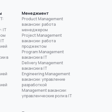
ы
Менеджмент
T:
Product Management
вакансии: работа
: IT
менеджером
дом
Project Management
 IT
вакансии: работа
цией
проджектом
Program Management
ии в
вакансии в IT
Delivery Management
вакансии в IT
цией
Engineering Management
T
вакансии: управление
цией
разработкой
Management вакансии:
управленческие роли в IT