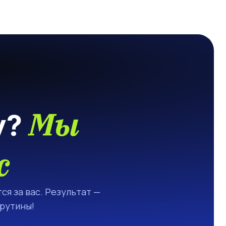
Мы
у?
с
ся за вас. Результат —
 рутины!