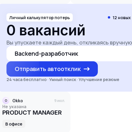
Личный калькулятор потерь
12
новых 
0
вакансий
Вы упускаете каждый день, откликаясь вручную
Backend-разработчик
Отправить автоотклик
24 часа бесплатно · Умный поиск · Улучшение резюме
Okko
9 июл.
O
Не указана
PRODUCT MANAGER
В офисе