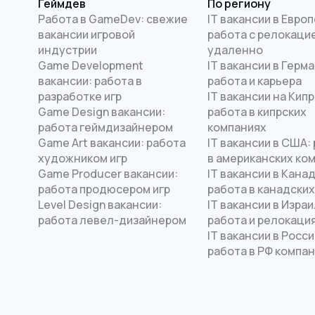
Геймдев
По региону
Работа в GameDev: свежие
IT вакансии в Европ
вакансии игровой
работа с релокацие
индустрии
удаленно
Game Development
IT вакансии в Герма
вакансии: работа в
работа и карьера
разработке игр
IT вакансии на Кипр
Game Design вакансии:
работа в кипрских
работа геймдизайнером
компаниях
Game Art вакансии: работа
IT вакансии в США:
художником игр
в американских ко
Game Producer вакансии:
IT вакансии в Канад
работа продюсером игр
работа в канадских
Level Design вакансии:
IT вакансии в Израи
работа левел-дизайнером
работа и релокаци
IT вакансии в Росси
работа в РФ компа