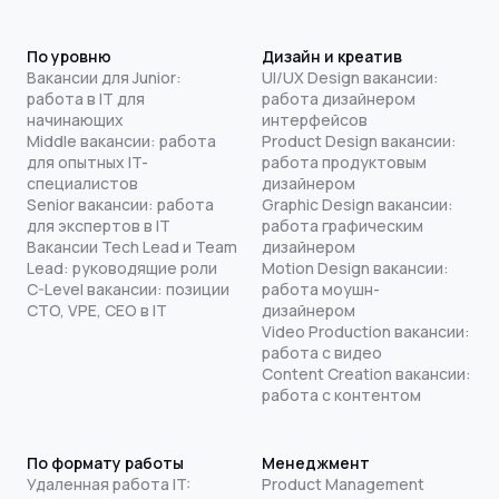
По уровню
Дизайн и креатив
Вакансии для Junior:
UI/UX Design вакансии:
работа в IT для
работа дизайнером
начинающих
интерфейсов
Middle вакансии: работа
Product Design вакансии:
для опытных IT-
работа продуктовым
специалистов
дизайнером
Senior вакансии: работа
Graphic Design вакансии:
для экспертов в IT
работа графическим
Вакансии Tech Lead и Team
дизайнером
Lead: руководящие роли
Motion Design вакансии:
C-Level вакансии: позиции
работа моушн-
CTO, VPE, CEO в IT
дизайнером
Video Production вакансии:
работа с видео
Content Creation вакансии:
работа с контентом
По формату работы
Менеджмент
Удаленная работа IT:
Product Management