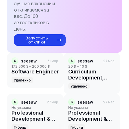
лучшие вакансии и
откликаемся за
вас. До 100
автооткликов в
день.
Запустить
отклики
seesaw
31 мар.
seesaw
27 мар.
S
S
172 500 $ – 200 000 $
20 $ – 40 $
Software Engineer
Curriculum
Development,
Удалённо
Contractor
Удалённо
seesaw
27 мар.
seesaw
27 мар.
S
S
Не указана
Не указана
Professional
Professional
Development &
Development &
Training
Training
Гибрид
Гибрид