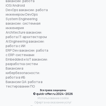
вакансии: работа
iOS/Android
DevOps вакансии: работа
инженером DevOps
System Engineering
вакансии: системная
инженерия
Architecture вакансии:
работа IT-архитектором
AI Engineering вакансии:
работа с ИИ
ERP Dev вакансии: работа
с ERP-системами
Embedded и IoT вакансии:
разработка систем
Вакансии в
кибербезопасности:
работа в ИБ
Вакансии QA: работа в
тестировании ПО
Все права защищены
© quick-offer.ru 2024–2026
Использование cookie
Оферта на оказание услуг