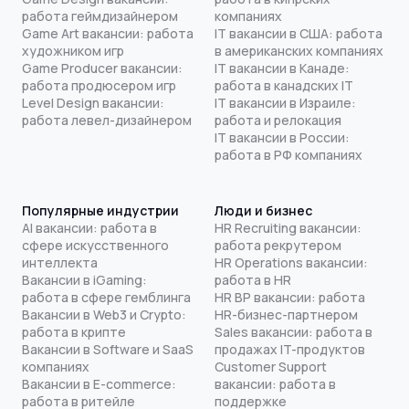
работа геймдизайнером
компаниях
Game Art вакансии: работа
IT вакансии в США: работа
художником игр
в американских компаниях
Game Producer вакансии:
IT вакансии в Канаде:
работа продюсером игр
работа в канадских IT
Level Design вакансии:
IT вакансии в Израиле:
работа левел-дизайнером
работа и релокация
IT вакансии в России:
работа в РФ компаниях
Популярные индустрии
Люди и бизнес
AI вакансии: работа в
HR Recruiting вакансии:
сфере искусственного
работа рекрутером
интеллекта
HR Operations вакансии:
Вакансии в iGaming:
работа в HR
работа в сфере гемблинга
HR BP вакансии: работа
Вакансии в Web3 и Crypto:
HR-бизнес-партнером
работа в крипте
Sales вакансии: работа в
Вакансии в Software и SaaS
продажах IT-продуктов
компаниях
Customer Support
Вакансии в E-commerce:
вакансии: работа в
работа в ритейле
поддержке