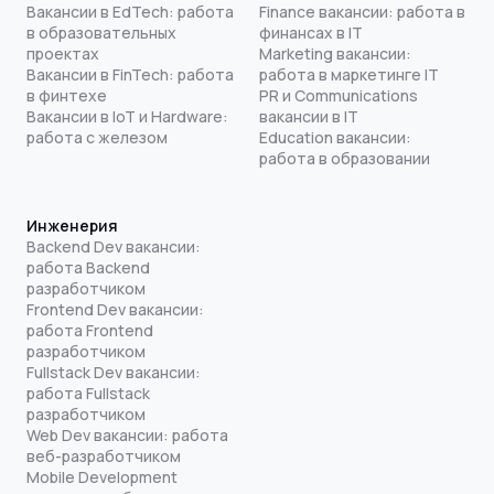
Вакансии в EdTech: работа
Finance вакансии: работа в
в образовательных
финансах в IT
проектах
Marketing вакансии:
Вакансии в FinTech: работа
работа в маркетинге IT
в финтехе
PR и Communications
Вакансии в IoT и Hardware:
вакансии в IT
работа с железом
Education вакансии:
работа в образовании
Инженерия
Backend Dev вакансии:
работа Backend
разработчиком
Frontend Dev вакансии:
работа Frontend
разработчиком
Fullstack Dev вакансии:
работа Fullstack
разработчиком
Web Dev вакансии: работа
веб-разработчиком
Mobile Development