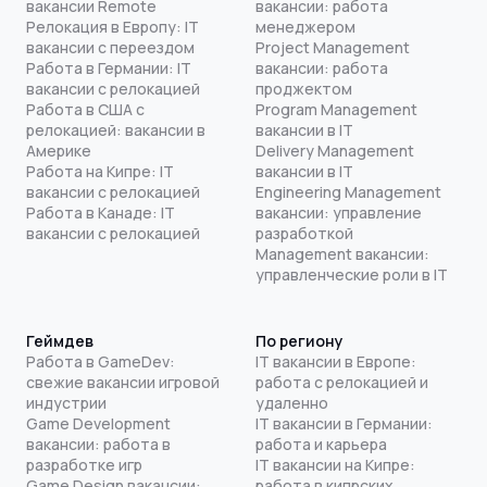
вакансии Remote
вакансии: работа
Релокация в Европу: IT
менеджером
вакансии с переездом
Project Management
Работа в Германии: IT
вакансии: работа
вакансии с релокацией
проджектом
Работа в США с
Program Management
релокацией: вакансии в
вакансии в IT
Америке
Delivery Management
Работа на Кипре: IT
вакансии в IT
вакансии с релокацией
Engineering Management
Работа в Канаде: IT
вакансии: управление
вакансии с релокацией
разработкой
Management вакансии:
управленческие роли в IT
Геймдев
По региону
Работа в GameDev:
IT вакансии в Европе:
свежие вакансии игровой
работа с релокацией и
индустрии
удаленно
Game Development
IT вакансии в Германии:
вакансии: работа в
работа и карьера
разработке игр
IT вакансии на Кипре:
Game Design вакансии:
работа в кипрских