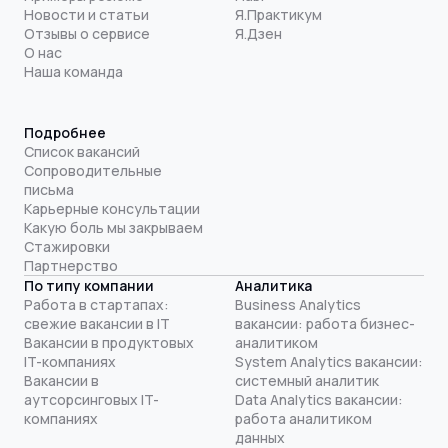
Новости и статьи
Я.Практикум
Отзывы о сервисе
Я.Дзен
О нас
Наша команда
Подробнее
Список вакансий
Сопроводительные
письма
Карьерные консультации
Какую боль мы закрываем
Стажировки
Партнерство
По типу компании
Аналитика
Работа в стартапах:
Business Analytics
свежие вакансии в IT
вакансии: работа бизнес-
Вакансии в продуктовых
аналитиком
IT-компаниях
System Analytics вакансии:
Вакансии в
системный аналитик
аутсорсинговых IT-
Data Analytics вакансии:
компаниях
работа аналитиком
данных