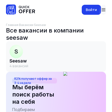
Войти
Главная
·
Вакансии
·
seesaw
Все вакансии в компании
seesaw
S
seesaw
4
вакансий
82% получают оффер за
3-4 недели
Мы берём
поиск работы
на себя
Подбираем