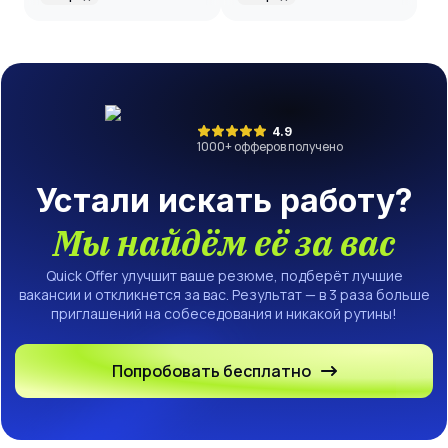
Specialist,
Specialist
Contractor
Contractor,
Riyadh
4.9
1000
+ офферов получено
Устали искать работу?
Мы найдём её за вас
Quick Offer улучшит ваше резюме, подберёт лучшие
вакансии и откликнется за вас. Результат — в 3 раза больше
приглашений на собеседования и никакой рутины!
Попробовать бесплатно