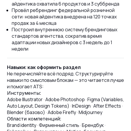
айдентика охватила 6 продуктов и 3 суббренда
Провёл ребрендинг федеральной розничной
сети: новая айдентика внедрена на 120 точках
продаж за 4 месяца
Построил внутреннюю систему брендинговых
стандартов агентства, сократив время
адаптации новых дизайнеров с 3 недель до 1
недели
Навыки: как оформить раздел
Не перечисляйте всё подряд. Структурируйте
навыки по смысловым блокам — это читается лучше
и помогает ATS:
Инструменты:
Adobe Illustrator · Adobe Photoshop · Figma (Variables,
Auto Layout, Design Tokens) · InDesign · After Effects ·
Blender (базово) · Adobe Firefly · Midjourney
Области компетенций:
Brand identity · Фирменный стиль · Брендбук ·