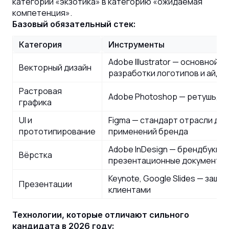
категории «экзотика» в категорию «ожидаемая
компетенция».
Базовый обязательный стек:
Категория
Инструменты
Adobe Illustrator — основной 
Векторный дизайн
разработки логотипов и айде
Растровая
Adobe Photoshop — ретушь, ф
графика
UI и
Figma — стандарт отрасли дл
прототипирование
применений бренда
Adobe InDesign — брендбуки, к
Вёрстка
презентационные документы
Keynote, Google Slides — защ
Презентации
клиентами
Технологии, которые отличают сильного
кандидата в 2026 году: