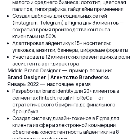
малого и среднего бизнеса: логотип, цветовая
палитра, типографика, гайдлайны применения
Создал шаблоны для социальных сетей
(Instagram, Telegram) в Figma для 3 клиентов —
сократил время производства контента
клиентами на 50%
Адаптировал айдентику к 15+ носителям:
упаковка, визитки, баннеры, цифровые форматы
Участвовал в 12 клиентских презентациях в роли
ассистента арт-директора
Middle Brand Designer — пример позиции:
Brand Designer | Агентство Brandworks
Январь 2022 — настоящее время
Разработал brand identity для 20+ клиентов в
сегментах fintech, retail и HoReCa — от
стратегического брифинга до финального
брендбука
Создал систему дизайн-токенов в Figma для
клиента из сферы электронной коммерции,
обеспечив консистентность айдентики на 8
цифровых платформах