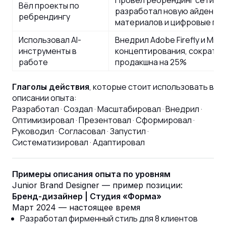
Провёл ребрендинг сети из 
Вёл проекты по
разработал новую айдентик
ребрендингу
материалов и цифровые га
Использовал AI-
Внедрил Adobe Firefly и Midj
инструменты в
концептирования, сократив
работе
продакшна на 25%
, которые стоит использовать в
Глаголы действия
описании опыта:
Разработал · Создал · Масштабировал · Внедрил ·
Оптимизировал · Презентовал · Сформировал ·
Руководил · Согласовал · Запустил ·
Систематизировал · Адаптировал
Примеры описания опыта по уровням
Junior Brand Designer — пример позиции:
Бренд-дизайнер | Студия «Форма»
Март 2024 — настоящее время
Разработал фирменный стиль для 8 клиентов