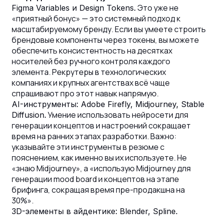
Это уже не
Figma Variables и Design Tokens.
«приятный бонус» — это системный подход к
масштабируемому бренду. Если вы умеете строить
брендовые компоненты через токены, вы можете
обеспечить консистентность на десятках
носителей без ручного контроля каждого
элемента. Рекрутеры в технологических
компаниях и крупных агентствах всё чаще
спрашивают про этот навык напрямую.
AI-инструменты: Adobe Firefly, Midjourney, Stable
Умение использовать нейросети для
Diffusion.
генерации концептов и настроений сокращает
время на ранних этапах разработки. Важно:
указывайте эти инструменты в резюме с
пояснением, как именно вы их используете. Не
«знаю Midjourney», а «использую Midjourney для
генерации mood board и концептов на этапе
брифинга, сокращая время пре-продакшна на
30%».
3D-элементы в айдентике: Blender, Spline.