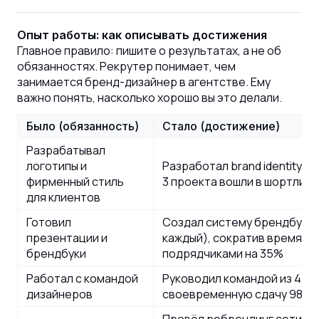
Опыт работы: как описывать достижения
Главное правило: пишите о результатах, а не об
обязанностях. Рекрутер понимает, чем
занимается бренд-дизайнер в агентстве. Ему
важно понять, насколько хорошо вы это делали.
Было (обязанность)
Стало (достижение)
Разрабатывал
логотипы и
Разработал brand identity дл
фирменный стиль
3 проекта вошли в шортлис
для клиентов
Готовил
Создал систему брендбуков
презентации и
каждый), сократив время со
брендбуки
подрядчиками на 35%
Работал с командой
Руководил командой из 4 д
дизайнеров
своевременную сдачу 98% 