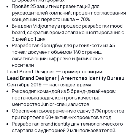
Провёл 25 защитных презентаций для
руководителей компаний; процент согласования
концепций с первого цикла — 70%
Внедрил Midjourney в процесс разработки mood
board, сократив время этапа концептирования с
3 дней до 1 дня
Разработал брендбук для ритейл-сети из 45
точек: документ объёмом 140 страниц,
охватывающий цифровые и физические
носители
Lead Brand Designer — пример позиции:
Lead Brand Designer | Агентство Identity Bureau
Сентябрь 2019 — настоящее время
Руководил командой из 5 бренд-дизайнеров:
постановка задач, контроль качества,
менторство Junior-специалистов
Обеспечил своевременную сдачу 97% проектов
при портфеле 60+ активных проектов в год
Разработал brand identity для технологического
стартапа с аудиторией 2 млн пользователей: