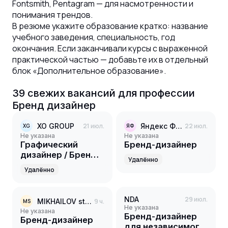
Fontsmith, Pentagram — для насмотренности и
понимания трендов.
В резюме укажите образование кратко: название
учебного заведения, специальность, год
окончания. Если заканчивали курсы с выраженной
практической частью — добавьте их в отдельный
блок «Дополнительное образование».
39
свежих вакансий для профессии
Бренд дизайнер
XO GROUP
21 июл.
Яндекс Фабрика
22 июл.
XG
ЯФ
Не указана
Не указана
Графический
Бренд-дизайнер
дизайнер / Бренд-
Удалённо
дизайнер
Удалённо
NDA
29 июл.
MIKHAILOV studio
9 ч.
MS
Не указана
Не указана
Бренд-дизайнер
Бренд-дизайнер
для независимого