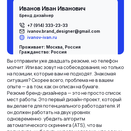
Иванов Иван Иванович
Бренд дизайнер
+7 (914) 333-23-33
ivanov.
brand_designer
@gmail.com
ivanov-ivan.ru
Проживает: Москва, Россия
Гражданство: Россия
Разрешение на работу: есть, Россия
Вы отправили уже двадцать резюме, но телефон
Не готов к переезду, не готов к
молчит. Или вас зовут на собеседования, но только
командировкам
на позиции, которые вам не подходят. Знакомая
Желаемая должность и зарплата
ситуация? Скорее всего, проблема не в вашем
Бренд дизайнер
опыте — а в том, как он описан на бумаге.
Резюме бренд-дизайнера — это не просто список
Специализации:
-
Бренд дизайнер
;
мест работы. Это первый дизайн-проект, который
Занятость: полная занятость
вы делаете для потенциального работодателя. И
График работы: полный день
он должен работать на двух уровнях
Время в пути до работы: не имеет
значения
одновременно: убедить алгоритм
автоматического скрининга (ATS), что вы