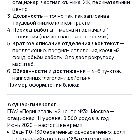
стационар, частная клиника, ЖК, перинатальный
центр
— точно так, как записана в
Должность
трудовой книжке или контракте
— месяц и год начала /
Период работы
окончания (или «по настоящее время»)
— 1
Краткое описание отделения / контекст
предложение: профиль отделения, коечный
фонд, объём работы. Это даёт рекрутеру
масштаб.
— 4–6 пунктов,
Обязанности и достижения
написанных глаголами действия
Пример оформления блока:
Акушер-гинеколог
ГБУЗ «Перинатальный центр №3», Москва —
стационар III уровня, 3 500 родов в год
Июнь 2020 — настоящее время
Веду 110–130 беременных одновременно; доля
осложнений в родах на 18% ниже среднего