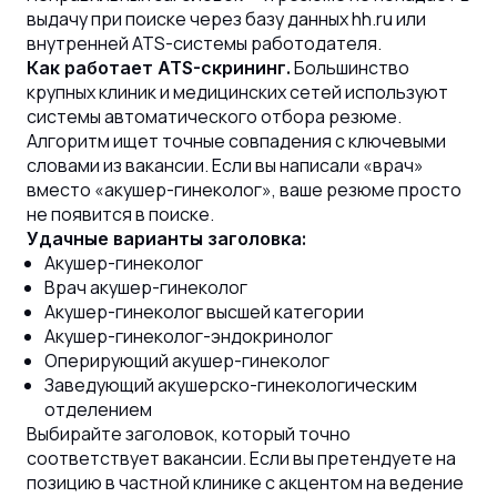
выдачу при поиске через базу данных hh.ru или
внутренней ATS-системы работодателя.
Большинство
Как работает ATS-скрининг.
крупных клиник и медицинских сетей используют
системы автоматического отбора резюме.
Алгоритм ищет точные совпадения с ключевыми
словами из вакансии. Если вы написали «врач»
вместо «акушер-гинеколог», ваше резюме просто
не появится в поиске.
Удачные варианты заголовка:
Акушер-гинеколог
Врач акушер-гинеколог
Акушер-гинеколог высшей категории
Акушер-гинеколог-эндокринолог
Оперирующий акушер-гинеколог
Заведующий акушерско-гинекологическим
отделением
Выбирайте заголовок, который точно
соответствует вакансии. Если вы претендуете на
позицию в частной клинике с акцентом на ведение