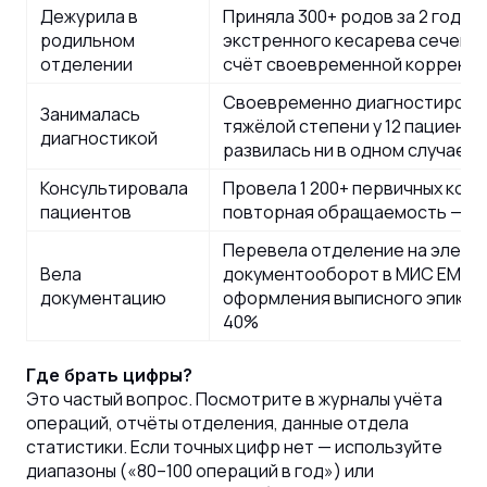
Дежурила в
Приняла 300+ родов за 2 года 
родильном
экстренного кесарева сечения 
отделении
счёт своевременной коррекци
Своевременно диагностирова
Занималась
тяжёлой степени у 12 пациенто
диагностикой
развилась ни в одном случае
Консультировала
Провела 1 200+ первичных конс
пациентов
повторная обращаемость — 7
Перевела отделение на элект
Вела
документооборот в МИС ЕМИА
документацию
оформления выписного эпикри
40%
Где брать цифры?
Это частый вопрос. Посмотрите в журналы учёта
операций, отчёты отделения, данные отдела
статистики. Если точных цифр нет — используйте
диапазоны («80–100 операций в год») или