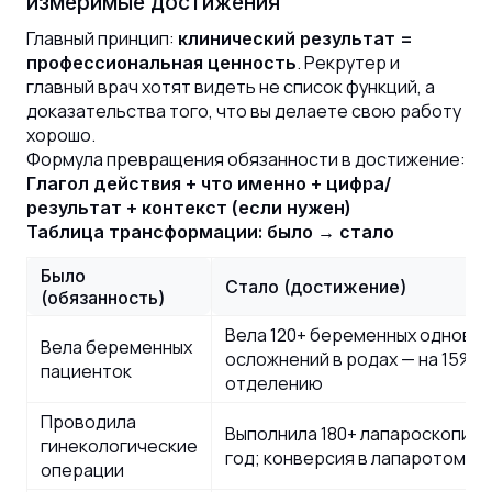
измеримые достижения
Главный принцип:
клинический результат =
. Рекрутер и
профессиональная ценность
главный врач хотят видеть не список функций, а
доказательства того, что вы делаете свою работу
хорошо.
Формула превращения обязанности в достижение:
Глагол действия + что именно + цифра/
результат + контекст (если нужен)
Таблица трансформации: было → стало
Было
Стало (достижение)
(обязанность)
Вела 120+ беременных одновр
Вела беременных
осложнений в родах — на 15% 
пациенток
отделению
Проводила
Выполнила 180+ лапароскопиче
гинекологические
год; конверсия в лапаротомию
операции