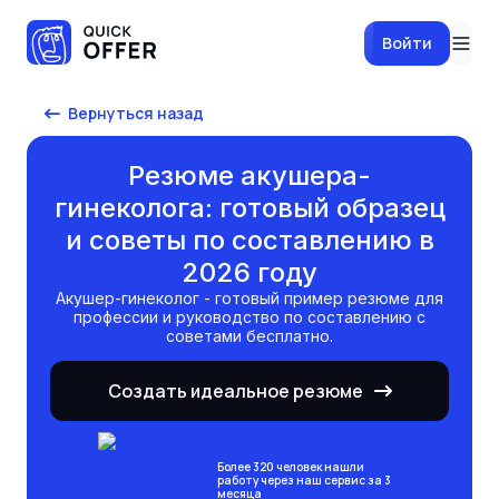
Войти
Вернуться назад
Резюме акушера-
гинеколога: готовый образец
и советы по составлению в
2026 году
акушер-гинеколог
- готовый пример резюме для
профессии и руководство по составлению с
советами бесплатно.
Создать идеальное резюме
Более 320 человек нашли
работу через наш сервис за 3
месяца