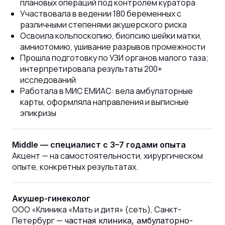
плановых операций под контролем куратора
Участвовала в ведении 180 беременных с
различными степенями акушерского риска
Освоила кольпоскопию, биопсию шейки матки,
амниотомию, ушивание разрывов промежности
Прошла подготовку по УЗИ органов малого таза;
интерпретировала результаты 200+
исследований
Работала в МИС ЕМИАС: вела амбулаторные
карты, оформляла направления и выписные
эпикризы
Middle — специалист с 3–7 годами опыта
Акцент — на самостоятельности, хирургическом
опыте, конкретных результатах.
Акушер-гинеколог
ООО «Клиника «Мать и дитя» (сеть), Санкт-
Петербург —
частная клиника, амбулаторно-