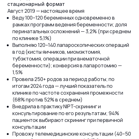
стационарный формат
Август 2019 — настоящее время
Веду 100–120 беременных одновременно в
рамках программ ведения беременности; доля
перинатальных осложнений — 3,2% (при среднем
по клинике 5,1%)
Выполняю 120–140 лапароскопических операций
в год (кисты яичников, миомэктомия,
тубэктомия, операции при внематочной
беременности); конверсия в лапаротомию —
1,5%
Провела 250+ родов за период работы; по
итогам 2024 года — лучший показатель по
клинике по частоте сохранения промежности
(68% против 52% в среднем)
Внедрила в практику NIPT-скрининг и
консультирование по его результатам; 94%
пациенток выбирают скрининг при первичной
консультации
Провожу телемедицинские консультации (40–50