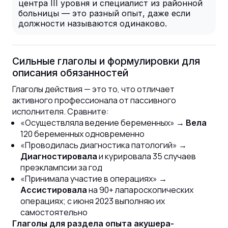
центра III уровня и специалист из районной
больницы — это разный опыт, даже если
должности называются одинаково.
Сильные глаголы и формулировки для
описания обязанностей
Глаголы действия — это то, что отличает
активного профессионала от пассивного
исполнителя. Сравните:
«Осуществляла ведение беременных» →
Вела
120 беременных одновременно
«Проводилась диагностика патологий» →
и курировала 35 случаев
Диагностировала
преэклампсии за год
«Принимала участие в операциях» →
на 90+ лапароскопических
Ассистировала
операциях; с июня 2023 выполняю их
самостоятельно
Глаголы для раздела опыта акушера-