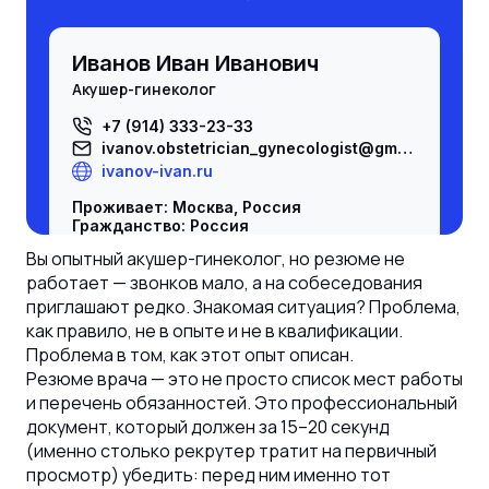
Иванов Иван Иванович
акушер-гинеколог
+7 (914) 333-23-33
ivanov.
obstetrician_gynecologist
@gmail.com
ivanov-ivan.ru
Проживает: Москва, Россия
Гражданство: Россия
Разрешение на работу: есть, Россия
Вы опытный акушер-гинеколог, но резюме не
Не готов к переезду, не готов к
работает — звонков мало, а на собеседования
командировкам
приглашают редко. Знакомая ситуация? Проблема,
Желаемая должность и зарплата
как правило, не в опыте и не в квалификации.
акушер-гинеколог
Проблема в том, как этот опыт описан.
Резюме врача — это не просто список мест работы
Специализации:
-
акушер-гинеколог
;
и перечень обязанностей. Это профессиональный
Занятость: полная занятость
документ, который должен за 15–20 секунд
График работы: полный день
(именно столько рекрутер тратит на первичный
Время в пути до работы: не имеет
значения
просмотр) убедить: перед ним именно тот