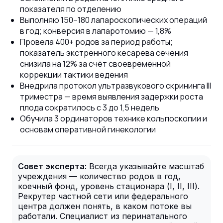
показателя по отделению
Выполняю 150–180 лапароскопических операций
в год; конверсия в лапаротомию — 1,8%
Провела 400+ родов за период работы;
показатель экстренного кесарева сечения
снизила на 12% за счёт своевременной
коррекции тактики ведения
Внедрила протокол ультразвукового скрининга III
триместра — время выявления задержки роста
плода сократилось с 3 до 1,5 недель
Обучила 3 ординаторов технике кольпоскопии и
основам оперативной гинекологии
Совет эксперта:
Всегда указывайте масштаб
учреждения — количество родов в год,
коечный фонд, уровень стационара (I, II, III).
Рекрутер частной сети или федерального
центра должен понять, в каком потоке вы
работали. Специалист из перинатального