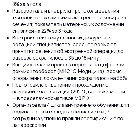
8% за 4 года
Разработала и внедрила протоколы ведения
тяжёлой преэклампсии и экстренного кесарева
сечения; показатель материнских осложнений
снизился на 22% за 3 года
Выстроила систему плановых дежурств с
ротацией специалистов; среднее время от
принятия решения об экстренной операции до
разреза сократилось с 35 до 18 минут
Инициировала и провела переход на цифровой
документооборот (МИС 1С:Медицина); время
оформления документации сократилось на 35%
Подготовила отделение к прохождению
плановой аккредитации (2023); все показатели
— в пределах нормативов МЗ РФ
Организовала 4 цикла внутреннего обучения для
ординаторов и молодых специалистов; 3
сотрудника успешно прошли сертификацию по
лапароскопии