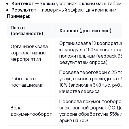
— в каких условиях, с каким масштабом
Контекст
— измеримый эффект для компании
Результат
Примеры:
Плохо
Хорошо (достижение)
(обязанность)
Организовала 12 корпоративн
Организовывала
команды до 150 человек с со
корпоративные
положительным feedback 95% 
мероприятия
результатам опроса)
Провела переговоры с 25 пос
Работала с
услуг, снизила расходы на обс
поставщиками
18% (экономия 340 тыс. руб./г
качества сервиса
Перевела документооборот о
Вела
электронный формат (1С:Доку
документооборот
ускорив обработку на 35% и с
архив на 70%