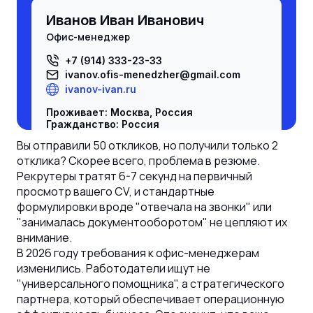
Иванов Иван Иванович
офис-менеджер
+7 (914) 333-23-33
ivanov.
ofis-menedzher
@gmail.com
ivanov-ivan.ru
Проживает: Москва, Россия
Гражданство: Россия
Разрешение на работу: есть, Россия
Вы отправили 50 откликов, но получили только 2
Не готов к переезду, не готов к
отклика? Скорее всего, проблема в резюме.
командировкам
Рекрутеры тратят 6-7 секунд на первичный
Желаемая должность и зарплата
просмотр вашего CV, и стандартные
офис-менеджер
формулировки вроде "отвечала на звонки" или
"занималась документооборотом" не цепляют их
Специализации:
-
офис-менеджер
;
внимание.
Занятость: полная занятость
В 2026 году требования к офис-менеджерам
График работы: полный день
изменились. Работодатели ищут не
Время в пути до работы: не имеет
значения
"универсального помощника", а стратегического
партнера, который обеспечивает операционную