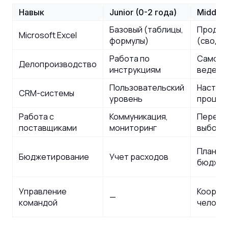
Навык
Junior (0-2 года)
Middle 
Базовый (таблицы,
Продви
Microsoft Excel
формулы)
(сводны
Работа по
Самост
Делопроизводство
инструкциям
ведени
Пользовательский
Настро
CRM-системы
уровень
процес
Работа с
Коммуникация,
Перего
поставщиками
мониторинг
выбор
Планир
Бюджетирование
Учет расходов
бюджет
Управление
Координ
—
командой
челове