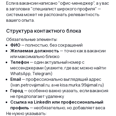
Если в вакансии написано "офис-менеджер", а у вас
в заголовке "специалист широкого профиля" —
система может не распознать релевантность
вашего опыта.
Структура контактного блока
Обязательные элементы:
— полностью, без сокращений
ФИО
— точно как в вакансии
Желаемая должность
или максимально близко
— один актуальный номер с
Телефон
мессенджерами (укажите, где вас можно найти:
WhatsApp, Telegram)
— профессионально выглядящий адрес
Email
(ivan.petrov@mail.ru, а не kisa.murka.99@mail.ru)
— особенно важно указать, если вакансия
Город
не предполагает удаленку
Ссылка на LinkedIn или профессиональный
— необязательно, но добавляет веса
профиль
Не нужно указывать: