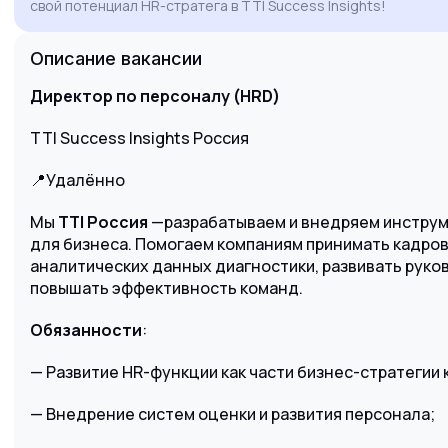
свой потенциал HR-стратега в TTI Success Insights!
повысить внутреннюю эффективность
команд. Буду рад обсудить, как мои
Описание вакансии
компетенции в области развития HiPo и
снижения текучести могут быть полезны
Директор по персоналу (HRD)
вашей компании.
TTI Success Insights Россия
📍Удалённо
Мы
ТTI Россия
—разрабатываем и внедряем инструм
для бизнеса. Помогаем компаниям принимать кадро
аналитических данных диагностики, развивать руко
повышать эффективность команд.
Обязанности
:
— Развитие HR-функции как части бизнес-стратегии 
— Внедрение систем оценки и развития персонала;