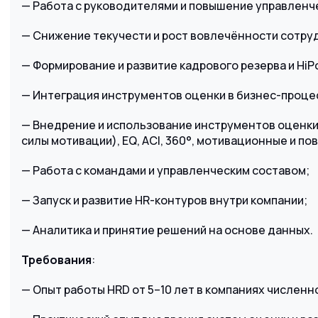
— Работа с руководителями и повышение управленч
— Снижение текучести и рост вовлечённости сотру
— Формирование и развитие кадрового резерва и HiP
— Интеграция инструментов оценки в бизнес-проце
— Внедрение и использование инструментов оценки:
силы мотивации), EQ, ACI, 360°, мотивационные и п
— Работа с командами и управленческим составом;
— Запуск и развитие HR-контуров внутри компании;
— Аналитика и принятие решений на основе данных.
Требования
:
— Опыт работы HRD от 5–10 лет в компаниях численн