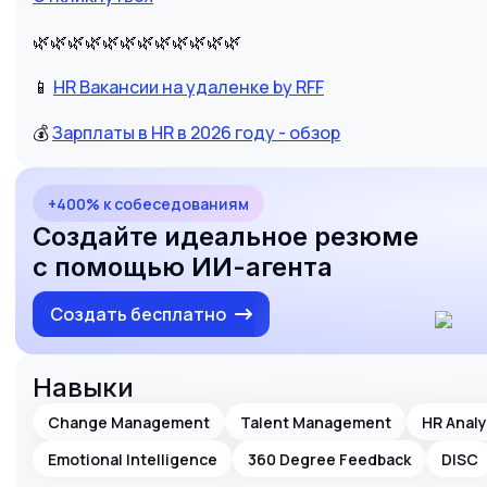
🌿🌿🌿🌿🌿🌿🌿🌿🌿🌿🌿🌿
📱
HR Вакансии на удаленке by RFF
💰
Зарплаты в HR в 2026 году - обзор
+400% к собеседованиям
Создайте идеальное резюме
с помощью ИИ-агента
Создать бесплатно
Навыки
Change Management
Talent Management
HR Analy
Emotional Intelligence
360 Degree Feedback
DISC