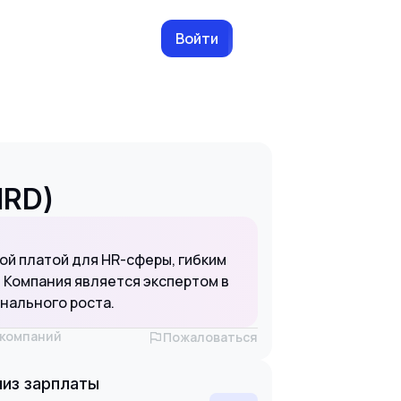
Войти
HRD)
й платой для HR-сферы, гибким
 Компания является экспертом в
нального роста.
х компаний
Пожаловаться
из зарплаты