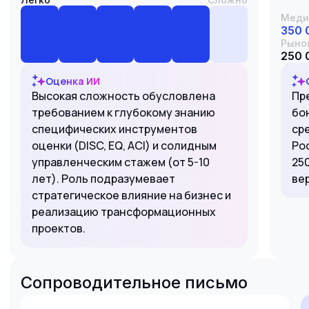
Меди
350 
Рыно
250 
Оценка ИИ
Высокая сложность обусловлена
Пр
требованием к глубокому знанию
бо
специфических инструментов
ср
оценки (DISC, EQ, ACI) и солидным
Ро
управленческим стажем (от 5-10
250
лет). Роль подразумевает
ве
стратегическое влияние на бизнес и
реализацию трансформационных
проектов.
Сопроводительное письмо