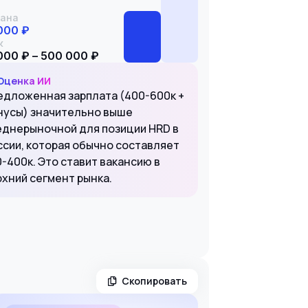
ана
000 ₽
к
000 ₽ – 500 000 ₽
Оценка ИИ
едложенная зарплата (400-600к +
нусы) значительно выше
еднерыночной для позиции HRD в
ссии, которая обычно составляет
-400к. Это ставит вакансию в
рхний сегмент рынка.
Скопировать