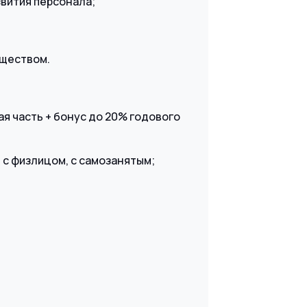
звития персонала;
уществом.
ая часть + бонус до 20% годового
 с физлицом, с самозанятым;