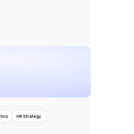
tics
HR Strategy