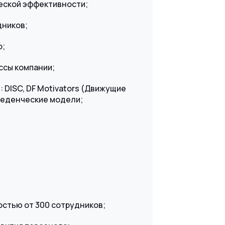
еской эффективности;
дников;
o;
ссы компании;
 DISC, DF Motivators (Движущие
оведенческие модели;
остью от 300 сотрудников;