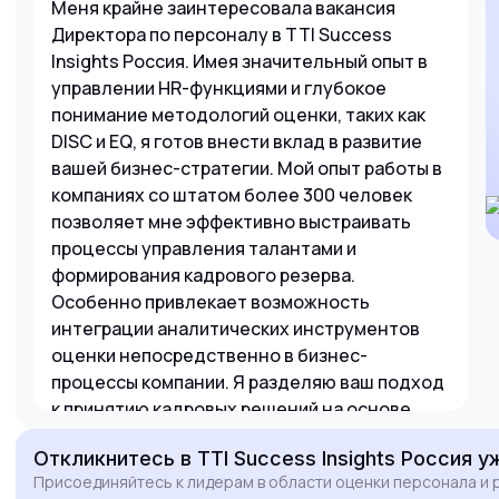
Меня крайне заинтересовала вакансия
Директора по персоналу в TTI Success
Insights Россия. Имея значительный опыт в
управлении HR-функциями и глубокое
понимание методологий оценки, таких как
DISC и EQ, я готов внести вклад в развитие
вашей бизнес-стратегии. Мой опыт работы в
компаниях со штатом более 300 человек
позволяет мне эффективно выстраивать
процессы управления талантами и
формирования кадрового резерва.
Особенно привлекает возможность
интеграции аналитических инструментов
оценки непосредственно в бизнес-
процессы компании. Я разделяю ваш подход
к принятию кадровых решений на основе
данных и уверен, что мой опыт реализации
Откликнитесь
в TTI Success Insights Россия
уж
трансформационных проектов поможет TTI
Присоединяйтесь к лидерам в области оценки персонала и 
Россия укрепить позиции на рынке и