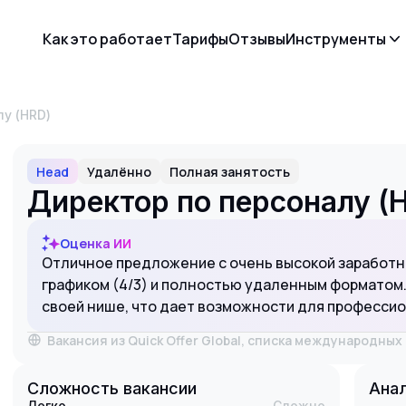
Как это работает
Тарифы
Отзывы
Инструменты
лу (HRD)
Head
Удалённо
Полная занятость
Директор по персоналу (
Оценка ИИ
Отличное предложение с очень высокой заработно
графиком (4/3) и полностью удаленным форматом.
своей нише, что дает возможности для профессио
Вакансия из Quick Offer Global, списка международны
Сложность вакансии
Анал
Легко
Сложно