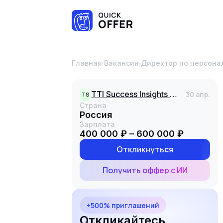
Главная
·
Вакансии
·
Директор по персона
TTI Success Insights Россия
30 апр.
TS
Страна
Россия
Зарплата
400 000 ₽ – 600 000 ₽
Откликнуться
Получить оффер с ИИ
+500% приглашений
Откликайтесь