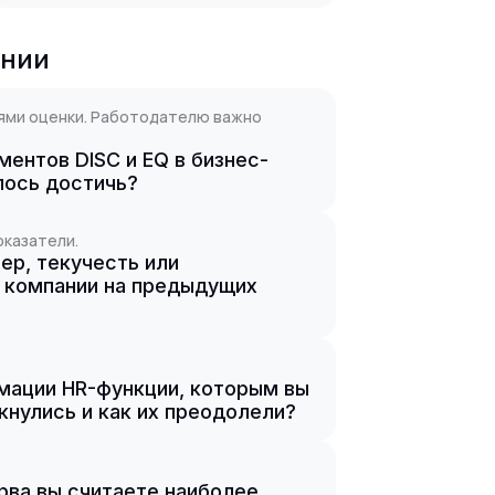
ании
иями оценки. Работодателю важно
ентов DISC и EQ в бизнес-
лось достичь?
оказатели.
ер, текучесть или
 компании на предыдущих
мации HR-функции, которым вы
кнулись и как их преодолели?
рва вы считаете наиболее