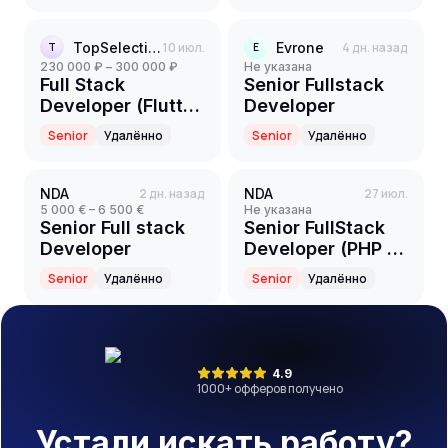
Full-Time)
TopSelection
10 июл.
Evrone
4 дн. назад
T
E
230 000 ₽ – 300 000 ₽
Не указана
Full Stack
Senior Fullstack
Developer (Flutter
Developer
+ Java)
Senior
Удалённо
Senior
Удалённо
NDA
2 дн. назад
NDA
27 июл.
5 000 € – 6 500 €
Не указана
Senior Full stack
Senior FullStack
Developer
Developer (PHP /
React)
Senior
Удалённо
Senior
Удалённо
4.9
1000
+ офферов получено
Устали искать работу?