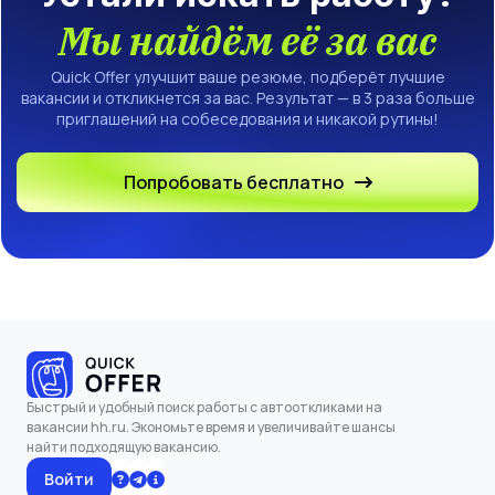
Мы найдём её за вас
Quick Offer улучшит ваше резюме, подберёт лучшие
вакансии и откликнется за вас. Результат — в 3 раза больше
приглашений на собеседования и никакой рутины!
Попробовать бесплатно
Быстрый и удобный поиск работы с автооткликами на
вакансии hh.ru. Экономьте время и увеличивайте шансы
найти подходящую вакансию.
Войти