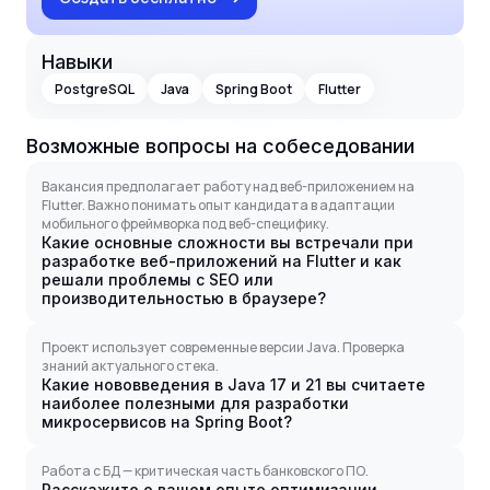
Навыки
PostgreSQL
Java
Spring Boot
Flutter
Возможные вопросы на собеседовании
Вакансия предполагает работу над веб-приложением на
Flutter. Важно понимать опыт кандидата в адаптации
мобильного фреймворка под веб-специфику.
Какие основные сложности вы встречали при
разработке веб-приложений на Flutter и как
решали проблемы с SEO или
производительностью в браузере?
Проект использует современные версии Java. Проверка
знаний актуального стека.
Какие нововведения в Java 17 и 21 вы считаете
наиболее полезными для разработки
микросервисов на Spring Boot?
Работа с БД — критическая часть банковского ПО.
Расскажите о вашем опыте оптимизации