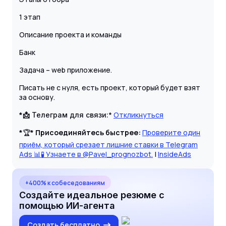
1 этап
Описание проекта и команды
Банк
Задача – web приложение.
Писать не с нуля, есть проект, который будет взят
за основу.
*📩
*
Откликнуться
Телеграм для связи:
*
🏆
* Присоединяйтесь быстрее:
Проверите один
приём, который срезает лишние ставки в Telegram
Ads 📊🧪 Узнаете в @Pavel_prognozbot.
|
InsideAds
+400% к собеседованиям
Создайте идеальное резюме с
помощью ИИ-агента
Создать бесплатно