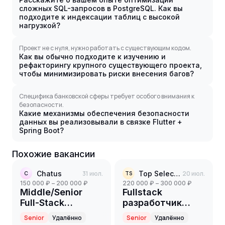
сложных SQL-запросов в PostgreSQL. Как вы
подходите к индексации таблиц с высокой
нагрузкой?
Проект не с нуля, нужно работать с существующим кодом.
Как вы обычно подходите к изучению и
рефакторингу крупного существующего проекта,
чтобы минимизировать риски внесения багов?
Специфика банковской сферы требует особого внимания к
безопасности.
Какие механизмы обеспечения безопасности
данных вы реализовывали в связке Flutter +
Spring Boot?
Похожие вакансии
Chatus
31 июл.
Top Selection
20 июл.
C
TS
150 000 ₽ – 200 000 ₽
220 000 ₽ – 300 000 ₽
Middle/Senior
Fullstack
Full-Stack
разработчик
Developer (Go, AI-
(Flutter+Java)
Senior
Удалённо
Senior
Удалённо
First, HighLoad,