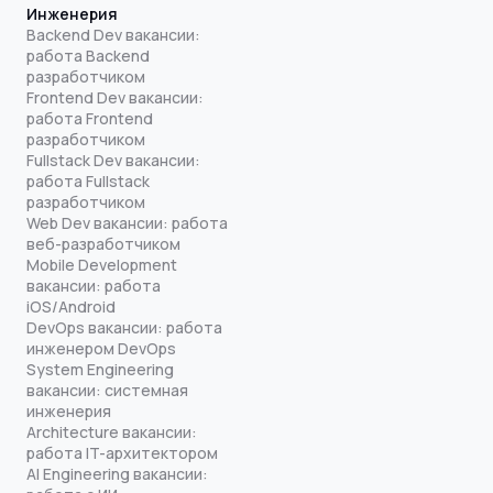
Инженерия
Backend Dev вакансии:
работа Backend
разработчиком
Frontend Dev вакансии:
работа Frontend
разработчиком
Fullstack Dev вакансии:
работа Fullstack
разработчиком
Web Dev вакансии: работа
веб-разработчиком
Mobile Development
вакансии: работа
iOS/Android
DevOps вакансии: работа
инженером DevOps
System Engineering
вакансии: системная
инженерия
Architecture вакансии:
работа IT-архитектором
AI Engineering вакансии: