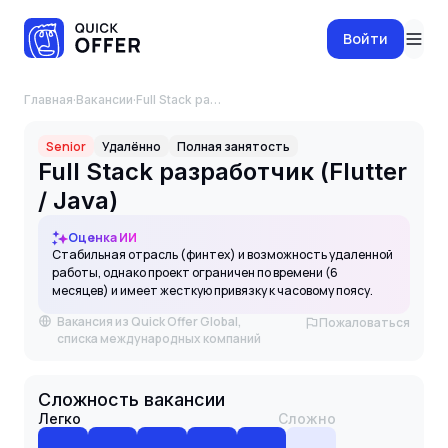
Войти
Главная
·
Вакансии
·
Full Stack разработчик (Flutter / Java)
Senior
Удалённо
Полная занятость
Full Stack разработчик (Flutter
/ Java)
Оценка ИИ
Стабильная отрасль (финтех) и возможность удаленной
работы, однако проект ограничен по времени (6
месяцев) и имеет жесткую привязку к часовому поясу.
Вакансия из Quick Offer Global,
Пожаловаться
списка международных компаний
Сложность вакансии
Легко
Сложно