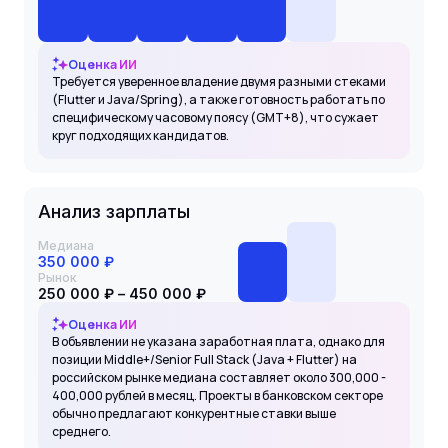
Оценка ИИ
Требуется уверенное владение двумя разными стеками
(Flutter и Java/Spring), а также готовность работать по
специфическому часовому поясу (GMT+8), что сужает
круг подходящих кандидатов.
Анализ зарплаты
Медиана
350 000 ₽
Рынок
250 000 ₽ – 450 000 ₽
Оценка ИИ
В объявлении не указана заработная плата, однако для
позиции Middle+/Senior Full Stack (Java + Flutter) на
российском рынке медиана составляет около 300,000 -
400,000 рублей в месяц. Проекты в банковском секторе
обычно предлагают конкурентные ставки выше
среднего.