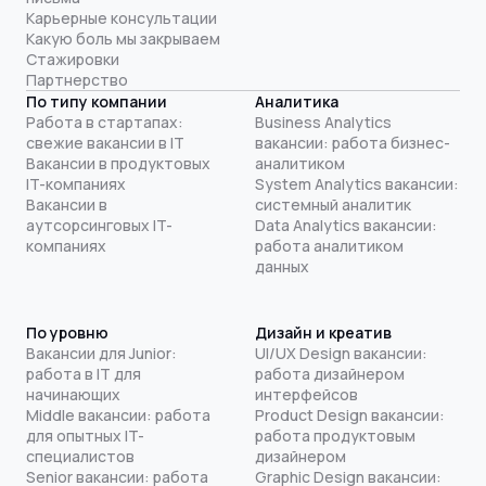
Карьерные консультации
Какую боль мы закрываем
Стажировки
Партнерство
По типу компании
Аналитика
Работа в стартапах:
Business Analytics
свежие вакансии в IT
вакансии: работа бизнес-
Вакансии в продуктовых
аналитиком
IT-компаниях
System Analytics вакансии:
Вакансии в
системный аналитик
аутсорсинговых IT-
Data Analytics вакансии:
компаниях
работа аналитиком
данных
По уровню
Дизайн и креатив
Вакансии для Junior:
UI/UX Design вакансии:
работа в IT для
работа дизайнером
начинающих
интерфейсов
Middle вакансии: работа
Product Design вакансии:
для опытных IT-
работа продуктовым
специалистов
дизайнером
Senior вакансии: работа
Graphic Design вакансии: