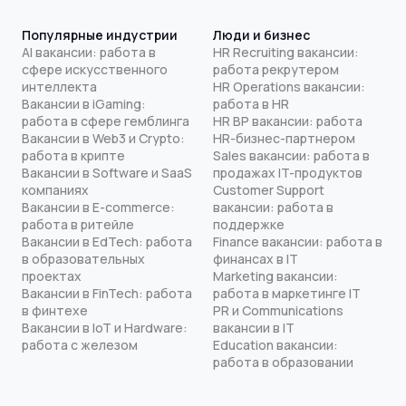
Популярные индустрии
Люди и бизнес
AI вакансии: работа в
HR Recruiting вакансии:
сфере искусственного
работа рекрутером
интеллекта
HR Operations вакансии:
Вакансии в iGaming:
работа в HR
работа в сфере гемблинга
HR BP вакансии: работа
Вакансии в Web3 и Crypto:
HR-бизнес-партнером
работа в крипте
Sales вакансии: работа в
Вакансии в Software и SaaS
продажах IT-продуктов
компаниях
Customer Support
Вакансии в E-commerce:
вакансии: работа в
работа в ритейле
поддержке
Вакансии в EdTech: работа
Finance вакансии: работа в
в образовательных
финансах в IT
проектах
Marketing вакансии:
Вакансии в FinTech: работа
работа в маркетинге IT
в финтехе
PR и Communications
Вакансии в IoT и Hardware:
вакансии в IT
работа с железом
Education вакансии:
работа в образовании