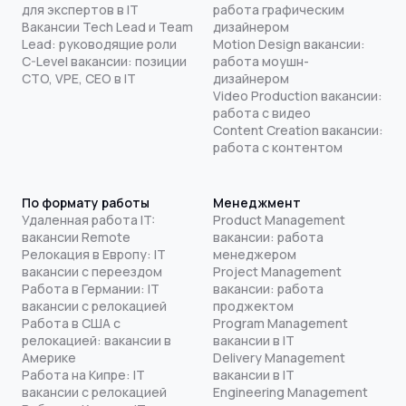
для экспертов в IT
работа графическим
Вакансии Tech Lead и Team
дизайнером
Lead: руководящие роли
Motion Design вакансии:
C-Level вакансии: позиции
работа моушн-
CTO, VPE, CEO в IT
дизайнером
Video Production вакансии:
работа с видео
Content Creation вакансии:
работа с контентом
По формату работы
Менеджмент
Удаленная работа IT:
Product Management
вакансии Remote
вакансии: работа
Релокация в Европу: IT
менеджером
вакансии с переездом
Project Management
Работа в Германии: IT
вакансии: работа
вакансии с релокацией
проджектом
Работа в США с
Program Management
релокацией: вакансии в
вакансии в IT
Америке
Delivery Management
Работа на Кипре: IT
вакансии в IT
вакансии с релокацией
Engineering Management