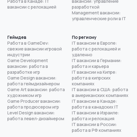
Работа в Канаде: IT
вакансии: управление
вакансии с релокацией
разработкой
Management вакансии:
управленческие роли в IT
Геймдев
По региону
Работа в GameDev:
IT вакансии в Европе:
свежие вакансии игровой
работа с релокацией и
индустрии
удаленно
Game Development
IT вакансии в Германии:
вакансии: работа в
работа и карьера
разработке игр
IT вакансии на Кипре:
Game Design вакансии:
работа в кипрских
работа геймдизайнером
компаниях
Game Art вакансии: работа
IT вакансии в США: работа
художником игр
в американских компаниях
Game Producer вакансии:
IT вакансии в Канаде:
работа продюсером игр
работа в канадских IT
Level Design вакансии:
IT вакансии в Израиле:
работа левел-дизайнером
работа и релокация
IT вакансии в России:
работа в РФ компаниях