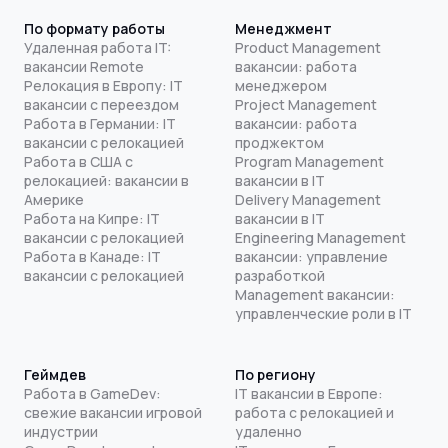
По формату работы
Менеджмент
Удаленная работа IT:
Product Management
вакансии Remote
вакансии: работа
Релокация в Европу: IT
менеджером
вакансии с переездом
Project Management
Работа в Германии: IT
вакансии: работа
вакансии с релокацией
проджектом
Работа в США с
Program Management
релокацией: вакансии в
вакансии в IT
Америке
Delivery Management
Работа на Кипре: IT
вакансии в IT
вакансии с релокацией
Engineering Management
Работа в Канаде: IT
вакансии: управление
вакансии с релокацией
разработкой
Management вакансии:
управленческие роли в IT
Геймдев
По региону
Работа в GameDev:
IT вакансии в Европе:
свежие вакансии игровой
работа с релокацией и
индустрии
удаленно