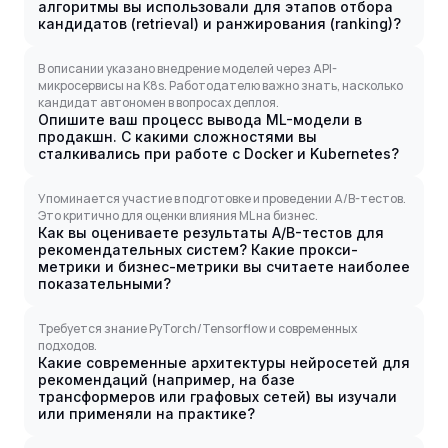
алгоритмы вы использовали для этапов отбора
кандидатов (retrieval) и ранжирования (ranking)?
В описании указано внедрение моделей через API-
микросервисы на K8s. Работодателю важно знать, насколько
кандидат автономен в вопросах деплоя.
Опишите ваш процесс вывода ML-модели в
продакшн. С какими сложностями вы
сталкивались при работе с Docker и Kubernetes?
Упоминается участие в подготовке и проведении A/B-тестов.
Это критично для оценки влияния ML на бизнес.
Как вы оцениваете результаты A/B-тестов для
рекомендательных систем? Какие прокси-
метрики и бизнес-метрики вы считаете наиболее
показательными?
Требуется знание PyTorch/Tensorflow и современных
подходов.
Какие современные архитектуры нейросетей для
рекомендаций (например, на базе
трансформеров или графовых сетей) вы изучали
или применяли на практике?