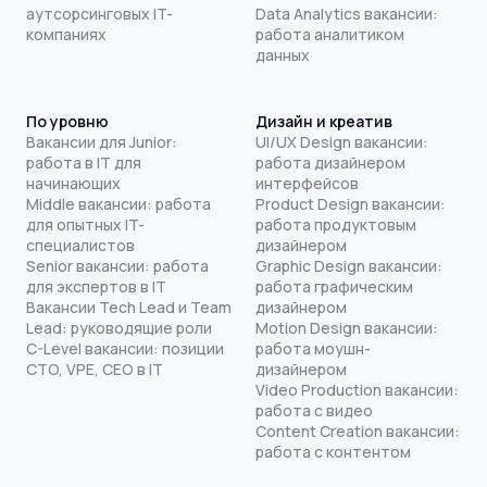
аутсорсинговых IT-
Data Analytics вакансии:
компаниях
работа аналитиком
данных
По уровню
Дизайн и креатив
Вакансии для Junior:
UI/UX Design вакансии:
работа в IT для
работа дизайнером
начинающих
интерфейсов
Middle вакансии: работа
Product Design вакансии:
для опытных IT-
работа продуктовым
специалистов
дизайнером
Senior вакансии: работа
Graphic Design вакансии:
для экспертов в IT
работа графическим
Вакансии Tech Lead и Team
дизайнером
Lead: руководящие роли
Motion Design вакансии:
C-Level вакансии: позиции
работа моушн-
CTO, VPE, CEO в IT
дизайнером
Video Production вакансии:
работа с видео
Content Creation вакансии:
работа с контентом