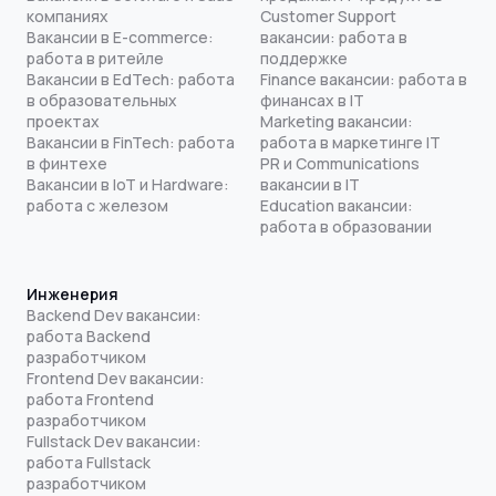
компаниях
Customer Support
Вакансии в E-commerce:
вакансии: работа в
работа в ритейле
поддержке
Вакансии в EdTech: работа
Finance вакансии: работа в
в образовательных
финансах в IT
проектах
Marketing вакансии:
Вакансии в FinTech: работа
работа в маркетинге IT
в финтехе
PR и Communications
Вакансии в IoT и Hardware:
вакансии в IT
работа с железом
Education вакансии:
работа в образовании
Инженерия
Backend Dev вакансии:
работа Backend
разработчиком
Frontend Dev вакансии:
работа Frontend
разработчиком
Fullstack Dev вакансии:
работа Fullstack
разработчиком