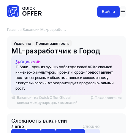
Войти
Главная
·
Вакансии
·
ML-разработчик в Город
Удалённо
Полная занятость
ML-разработчик в Город
Оценка ИИ
Т-Банк — один из лучших работодателей в РФ с сильной
инженерной культурой. Проект «Город» предоставляет
доступ к огромным объемам данных и современному
стеку технологий, что гарантирует профессиональный
рост.
Вакансия из Quick Offer Global,
Пожаловаться
списка международных компаний
Сложность вакансии
Легко
Сложно