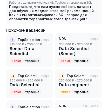
Работа с данными — основа ML. Требуется уверенный SQL.
Представьте, что вам нужно собрать датасет
для обучения модели cross-sell рекомендаций.
Как бы вы оптимизировали SQL-запрос для
обработки терабайтных логов транзакций?
Похожие вакансии
NDA
вчера
TopSelection
вчера
T
210 000 ₽ – 250 000 ₽
300 000 ₽ – 320 000 ₽
Senior Data
Data Scientist
Scientist
(Senior)
Senior
Удалённо
Senior
Удалённо
Top Selection
вчера
Top Selection
вчера
TS
TS
300 000 ₽ – 320 000 ₽
250 000 ₽ – 270 000 ₽
Data Scientist
Data engineer
Senior
Удалённо
Middle
Удалённо
NDA
3 дн. назад
TopSelection
вчера
T