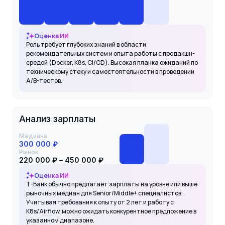
Оценка ИИ
Роль требует глубоких знаний в области
рекомендательных систем и опыта работы с продакшн-
средой (Docker, K8s, CI/CD). Высокая планка ожиданий по
техническому стеку и самостоятельности в проведении
A/B-тестов.
Анализ зарплаты
Медиана
300 000 ₽
Рынок
220 000 ₽ – 450 000 ₽
Оценка ИИ
Т-Банк обычно предлагает зарплаты на уровне или выше
рыночных медиан для Senior/Middle+ специалистов.
Учитывая требования к опыту от 2 лет и работу с
K8s/Airflow, можно ожидать конкурентное предложение в
указанном диапазоне.