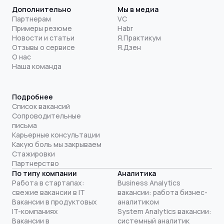
Дополнительно
Мы в медиа
Партнерам
VC
Примеры резюме
Habr
Новости и статьи
Я.Практикум
Отзывы о сервисе
Я.Дзен
О нас
Наша команда
Подробнее
Список вакансий
Сопроводительные
письма
Карьерные консультации
Какую боль мы закрываем
Стажировки
Партнерство
По типу компании
Аналитика
Работа в стартапах:
Business Analytics
свежие вакансии в IT
вакансии: работа бизнес-
Вакансии в продуктовых
аналитиком
IT-компаниях
System Analytics вакансии:
Вакансии в
системный аналитик