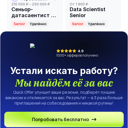
210 000 ₽ – 250 000 ₽
от 1 900 ₽
Сеньор-
Data Scientist
датасаентист в
Senior
команду ML-
Senior
Удалённо
Senior
Удалённо
разработки
4.9
1000
+ офферов получено
Устали искать работу?
Мы найдём её за вас
Quick Offer улучшит ваше резюме, подберёт лучшие
вакансии и откликнется за вас. Результат — в 3 раза больше
приглашений на собеседования и никакой рутины!
Попробовать бесплатно