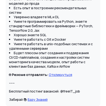
моделей до прода
Есть опыт в построении рекомендательных
систем
Уверенно владеете ML и DL
Умеете программировать на Python, знаете
стандартные библиотеки и фреймворки — PyTorch,
Tensorflow 2.0, Jax
Хорошо знаете SQL
Умеете работать с Git и Docker
Умеете работать в unix-подобных системах и с
удаленными серверами
Будет плюсом опыт создания и поддержания
CI/CD-пайплайнов, создания и настройки систем
мониторинга качества модели, опыт работы с
клиентами баз данных, Kafka и Airflow
🌐
Резюме отправлять:
Откликнуться
–––
Бесплатный постинг вакансий: @freeIT_job
Забирай 📚
Базу Знаний