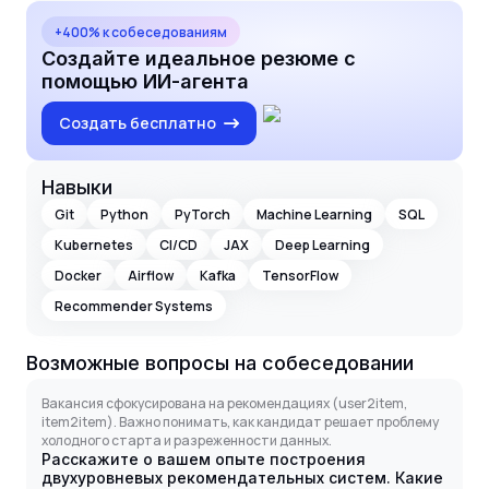
+400% к собеседованиям
Создайте идеальное резюме с
помощью ИИ-агента
Создать бесплатно
Навыки
Git
Python
PyTorch
Machine Learning
SQL
Kubernetes
CI/CD
JAX
Deep Learning
Docker
Airflow
Kafka
TensorFlow
Recommender Systems
Возможные вопросы на собеседовании
Вакансия сфокусирована на рекомендациях (user2item,
item2item). Важно понимать, как кандидат решает проблему
холодного старта и разреженности данных.
Расскажите о вашем опыте построения
двухуровневых рекомендательных систем. Какие