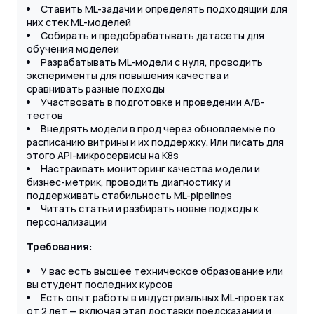
Ставить ML-задачи и определять подходящий для
них стек ML-моделей
Собирать и предобрабатывать датасеты для
обучения моделей
Разрабатывать ML-модели c нуля, проводить
эксперименты для повышения качества и
сравнивать разные подходы
Участвовать в подготовке и проведении A/B-
тестов
Внедрять модели в прод через обновляемые по
расписанию витрины и их поддержку. Или писать для
этого API-микросервисы на K8s
Настраивать мониторинг качества модели и
бизнес-метрик, проводить диагностику и
поддерживать стабильность ML-pipelines
Читать статьи и разбирать новые подходы к
персонализации
Требования
:
У вас есть высшее техническое образование или
вы студент последних курсов
Есть опыт работы в индустриальных ML-проектах
от 2 лет — включая этап доставки предсказаний и