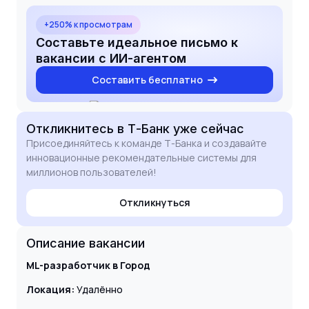
внедрять современные подходы к
персонализации в высоконагруженных системах.
+250% к просмотрам
Составьте идеальное письмо к
вакансии с ИИ-агентом
Составить бесплатно
Откликнитесь
в Т-Банк
уже сейчас
Присоединяйтесь к команде Т-Банка и создавайте
инновационные рекомендательные системы для
миллионов пользователей!
Откликнуться
Описание вакансии
ML-разработчик в Город
Локация:
Удалённо