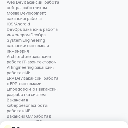
Web Dev вакансии: работа
веб-разработчиком
Mobile Development
вакансии: работа
iOS/Android
DevOps вакансии: работа
инженером DevOps
System Engineering
вакансии: системная
инженерия
Architecture вакансии:
работа IT-архитектором
AI Engineering вакансии:
работа с ИИ
ERP Dev вакансии: работа
с ERP-системами
Embedded и IoT вакансии:
разработка систем
Вакансии в
кибербезопасности:
работа в ИБ
Вакансии QA: работа в
тестировании ПО
Все права защищены