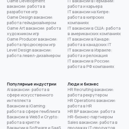
Game Development
IT вакансии в Германии:
вакансии: работа в
работа и карьера
разработке игр
IT вакансии на Кипре:
Game Design вакансии:
работа в кипрских
работа геймдизайнером
компаниях
Game Art вакансии: работа
IT вакансии в США: работа
художником игр
в американских компаниях
Game Producer вакансии:
IT вакансии в Канаде:
работа продюсером игр
работа в канадских IT
Level Design вакансии:
IT вакансии в Израиле:
работа левел-дизайнером
работа и релокация
IT вакансии в России:
работа в РФ компаниях
Популярные индустрии
Люди и бизнес
AI вакансии: работа в
HR Recruiting вакансии:
сфере искусственного
работа рекрутером
интеллекта
HR Operations вакансии:
Вакансии в iGaming:
работа в HR
работа в сфере гемблинга
HR BP вакансии: работа
Вакансии в Web3 и Crypto:
HR-бизнес-партнером
работа в крипте
Sales вакансии: работа в
Вакансии в Software и SaaS
продажах IT-продуктов