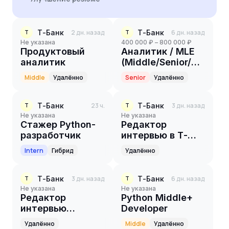
Т-Банк
2 дн. назад
Т-Банк
6 дн. назад
Т
Т
Не указана
400 000 ₽ – 800 000 ₽
Продуктовый
Аналитик / MLE
аналитик
(Middle/Senior/Staff)
в команду
Middle
Удалённо
Senior
Удалённо
эффективности
Т-Банк
23 ч.
Т-Банк
3 дн. назад
Т
Т
Не указана
Не указана
Стажер Python-
Редактор
разработчик
интервью в Т-
Бизнес Секреты
Intern
Гибрид
Удалённо
Т-Банк
3 дн. назад
Т-Банк
6 дн. назад
Т
Т
Не указана
Не указана
Редактор
Python Middle+
интервью
Developer
(бизнес‑тематика)
Удалённо
Middle
Удалённо