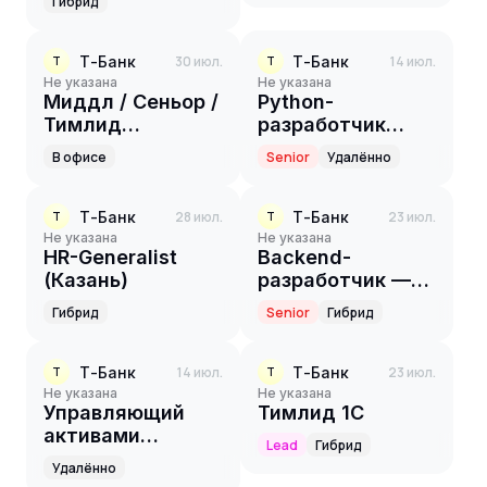
Гибрид
Т-Банк
30 июл.
Т-Банк
14 июл.
Т
Т
Не указана
Не указана
Миддл / Сеньор /
Python-
Тимлид
разработчик
Продуктовый
(Senior)
В офисе
Senior
Удалённо
аналитик
Т-Банк
28 июл.
Т-Банк
23 июл.
Т
Т
Не указана
Не указана
HR-Generalist
Backend-
(Казань)
разработчик —
Java (Авто.ру)
Гибрид
Senior
Гибрид
Т-Банк
14 июл.
Т-Банк
23 июл.
Т
Т
Не указана
Не указана
Управляющий
Тимлид 1С
активами
Lead
Гибрид
(страховые
Удалённо
продукты)