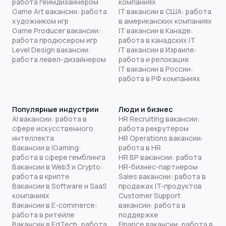
работа геймдизайнером
компаниях
Game Art вакансии: работа
IT вакансии в США: работа
художником игр
в американских компаниях
Game Producer вакансии:
IT вакансии в Канаде:
работа продюсером игр
работа в канадских IT
Level Design вакансии:
IT вакансии в Израиле:
работа левел-дизайнером
работа и релокация
IT вакансии в России:
работа в РФ компаниях
Популярные индустрии
Люди и бизнес
AI вакансии: работа в
HR Recruiting вакансии:
сфере искусственного
работа рекрутером
интеллекта
HR Operations вакансии:
Вакансии в iGaming:
работа в HR
работа в сфере гемблинга
HR BP вакансии: работа
Вакансии в Web3 и Crypto:
HR-бизнес-партнером
работа в крипте
Sales вакансии: работа в
Вакансии в Software и SaaS
продажах IT-продуктов
компаниях
Customer Support
Вакансии в E-commerce:
вакансии: работа в
работа в ритейле
поддержке
Вакансии в EdTech: работа
Finance вакансии: работа в