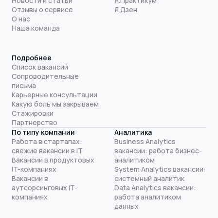
Новости и статьи
Я.Практикум
Отзывы о сервисе
Я.Дзен
О нас
Наша команда
Подробнее
Список вакансий
Сопроводительные
письма
Карьерные консультации
Какую боль мы закрываем
Стажировки
Партнерство
По типу компании
Аналитика
Работа в стартапах:
Business Analytics
свежие вакансии в IT
вакансии: работа бизнес-
Вакансии в продуктовых
аналитиком
IT-компаниях
System Analytics вакансии:
Вакансии в
системный аналитик
аутсорсинговых IT-
Data Analytics вакансии:
компаниях
работа аналитиком
данных