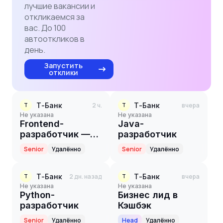
лучшие вакансии и
откликаемся за
вас. До 100
автооткликов в
день.
Запустить
отклики
Т-Банк
2 ч.
Т-Банк
вчера
Т
Т
Не указана
Не указана
Frontend-
Java-
разработчик —
разработчик
React
Senior
Удалённо
Senior
Удалённо
Т-Банк
2 дн. назад
Т-Банк
вчера
Т
Т
Не указана
Не указана
Python-
Бизнес лид в
разработчик
Кэшбэк
Senior
Удалённо
Head
Удалённо