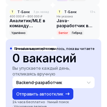
Т-Банк
3 дн. назад
Т-Банк
13 ч.
Т
Т
400 000 ₽ – 800 000 ₽
Не указана
Аналитик/MLE в
Java-
команду
разработчик в
эффективности
Data Platform
Удалённо
Senior
Гибрид
12
новых вакансий появилось, пока вы читаете
Личный калькулятор потерь
0
вакансий
Вы упускаете каждый день,
откликаясь вручную
Backend-разработчик
Отправить автоотклик
24 часа бесплатно · Умный поиск
· Улучшение резюме