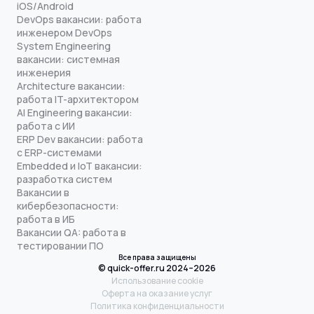
iOS/Android
DevOps вакансии: работа
инженером DevOps
System Engineering
вакансии: системная
инженерия
Architecture вакансии:
работа IT-архитектором
AI Engineering вакансии:
работа с ИИ
ERP Dev вакансии: работа
с ERP-системами
Embedded и IoT вакансии:
разработка систем
Вакансии в
кибербезопасности:
работа в ИБ
Вакансии QA: работа в
тестировании ПО
Все права защищены
© quick-offer.ru 2024–2026
Использование cookie
Оферта на оказание услуг
Политика конфиденциальности