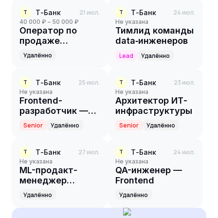
сервисов
Т-Банк
21 июл.
Т-Банк
24 июл.
Т
Т
40 000 ₽ – 50 000 ₽
Не указана
Оператор по
Тимлид команды
продаже
data‑инженеров
банковских
Удалённо
Lead
Удалённо
продуктов
Т-Банк
25 июл.
Т-Банк
23 июл.
Т
Т
Не указана
Не указана
Frontend-
Архитектор ИТ-
разработчик —
инфраструктуры
Angular
Senior
Удалённо
Senior
Удалённо
Т-Банк
27 июл.
Т-Банк
24 июл.
Т
Т
Не указана
Не указана
ML-продакт-
QA-инженер —
менеджер
Frontend
(Middle/Senior/Lead)
Удалённо
Удалённо