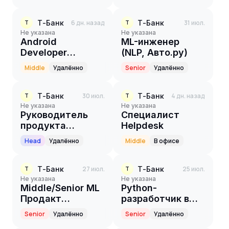
Т-Банк
6 дн. назад
Т-Банк
31 июл.
Т
Т
Не указана
Не указана
Android
ML-инженер
Developer
(NLP, Авто.ру)
(Core.DeviceData)
Middle
Удалённо
Senior
Удалённо
Т-Банк
30 июл.
Т-Банк
4 дн. назад
Т
Т
Не указана
Не указана
Руководитель
Специалист
продукта
Helpdesk
мессенджера
Head
Удалённо
Middle
В офисе
Тайм
Т-Банк
27 июл.
Т-Банк
25 июл.
Т
Т
Не указана
Не указана
Middle/Senior ML
Python-
Продакт
разработчик в
менеджер
команду запуска
Senior
Удалённо
Senior
Удалённо
внутренних AI-