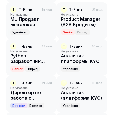
Т-Банк
14 июл.
Т-Банк
21 июл.
Т
Т
Не указана
Не указана
ML-Продакт
Product Manager
менеджер
(B2B Кредиты)
Удалённо
Senior
Гибрид
Т-Банк
17 июл.
Т-Банк
10 июл.
Т
Т
Не указана
Не указана
Python-
Аналитик
разработчик
платформы KYC
LLM-агента
Senior
Гибрид
Удалённо
поддержки
Т-Банк
21 июл.
Т-Банк
10 июл.
Т
Т
Не указана
Не указана
Директор по
Аналитик
работе с
(платформа KYC)
ключевыми
Director
В офисе
Удалённо
клиентами T-
L'Hermitage