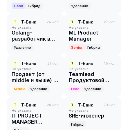
(корпоративный
Head
Гибрид
Удалённо
мессенджер)
Т-Банк
24 июл.
Т-Банк
27 июл.
Т
Т
Не указана
Не указана
Golang-
ML Product
разработчик в
Manager
команду
Удалённо
Senior
Гибрид
Маршрутизации
Т-Банк
21 июл.
Т-Банк
16 июл.
Т
Т
Не указана
Не указана
Продакт (от
Teamlead
middle и выше) в
Продуктовой
платежную
аналитик
Middle
Удалённо
Lead
Удалённо
платформу
Т-Банк
28 июл.
Т-Банк
29 июл.
Т
Т
Не указана
Не указана
IT PROJECT
SRE-инженер
MANAGER
Гибрид
(ЭКВАЙРИНГ)