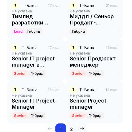
Т-Банк
17 июл.
Т-Банк
21 июл.
Т
Т
Не указана
Не указана
Тимлид
Миддл / Сеньор
разработки
Продакт-
(Java, Data)
менеджер
Lead
Гибрид
Гибрид
Т-Банк
17 июл.
Т-Банк
15 июл.
Т
Т
Не указана
Не указана
Senior IT project
Senior Проджект
manager в
менеджер
платежных
Senior
Гибрид
Senior
Гибрид
системах
Т-Банк
14 июл.
Т-Банк
14 июл.
Т
Т
Не указана
Не указана
Senior IT Project
Senior Project
Manager
manager
Senior
Гибрид
Senior
Гибрид
1
2