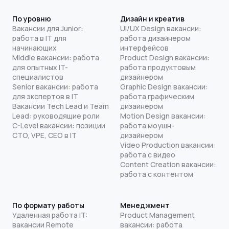
По уровню
Дизайн и креатив
Вакансии для Junior:
UI/UX Design вакансии:
работа в IT для
работа дизайнером
начинающих
интерфейсов
Middle вакансии: работа
Product Design вакансии:
для опытных IT-
работа продуктовым
специалистов
дизайнером
Senior вакансии: работа
Graphic Design вакансии:
для экспертов в IT
работа графическим
Вакансии Tech Lead и Team
дизайнером
Lead: руководящие роли
Motion Design вакансии:
C-Level вакансии: позиции
работа моушн-
CTO, VPE, CEO в IT
дизайнером
Video Production вакансии:
работа с видео
Content Creation вакансии:
работа с контентом
По формату работы
Менеджмент
Удаленная работа IT:
Product Management
вакансии Remote
вакансии: работа