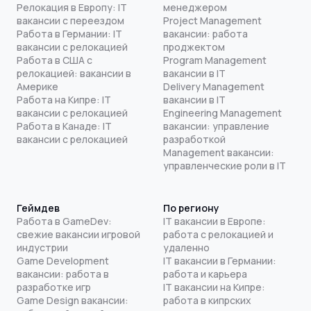
Релокация в Европу: IT
менеджером
вакансии с переездом
Project Management
Работа в Германии: IT
вакансии: работа
вакансии с релокацией
проджектом
Работа в США с
Program Management
релокацией: вакансии в
вакансии в IT
Америке
Delivery Management
Работа на Кипре: IT
вакансии в IT
вакансии с релокацией
Engineering Management
Работа в Канаде: IT
вакансии: управление
вакансии с релокацией
разработкой
Management вакансии:
управленческие роли в IT
Геймдев
По региону
Работа в GameDev:
IT вакансии в Европе:
свежие вакансии игровой
работа с релокацией и
индустрии
удаленно
Game Development
IT вакансии в Германии:
вакансии: работа в
работа и карьера
разработке игр
IT вакансии на Кипре:
Game Design вакансии:
работа в кипрских