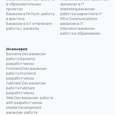
в образовательных
финансах в IT
проектах
Marketing вакансии:
Вакансии в FinTech: работа
работа в маркетинге IT
в финтехе
PR и Communications
Вакансии в IoT и Hardware:
вакансии в IT
работа с железом
Education вакансии:
работа в образовании
Инженерия
Backend Dev вакансии:
работа Backend
разработчиком
Frontend Dev вакансии:
работа Frontend
разработчиком
Fullstack Dev вакансии:
работа Fullstack
разработчиком
Web Dev вакансии: работа
веб-разработчиком
Mobile Development
вакансии: работа