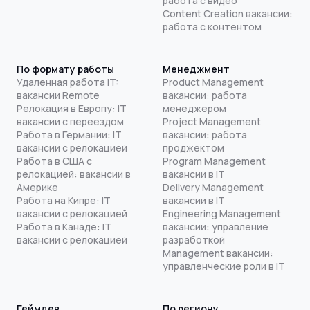
работа с видео
Content Creation вакансии:
работа с контентом
По формату работы
Менеджмент
Удаленная работа IT:
Product Management
вакансии Remote
вакансии: работа
Релокация в Европу: IT
менеджером
вакансии с переездом
Project Management
Работа в Германии: IT
вакансии: работа
вакансии с релокацией
проджектом
Работа в США с
Program Management
релокацией: вакансии в
вакансии в IT
Америке
Delivery Management
Работа на Кипре: IT
вакансии в IT
вакансии с релокацией
Engineering Management
Работа в Канаде: IT
вакансии: управление
вакансии с релокацией
разработкой
Management вакансии:
управленческие роли в IT
Геймдев
По региону