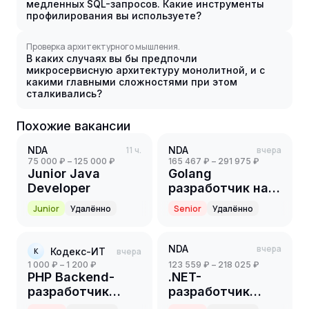
медленных SQL-запросов. Какие инструменты
профилирования вы используете?
Проверка архитектурного мышления.
В каких случаях вы бы предпочли
микросервисную архитектуру монолитной, и с
какими главными сложностями при этом
сталкивались?
Похожие вакансии
NDA
11 ч.
NDA
вчера
75 000 ₽ – 125 000 ₽
165 467 ₽ – 291 975 ₽
Junior Java
Golang
Developer
разработчик на
партнерский
Junior
Удалённо
Senior
Удалённо
проект(ритейл)
(Senior)
NDA
вчера
Кодекс-ИТ
вчера
К
1 000 ₽ – 1 200 ₽
123 559 ₽ – 218 025 ₽
PHP Backend-
.NET-
разработчик
разработчик
(Part-time)
(Senior)