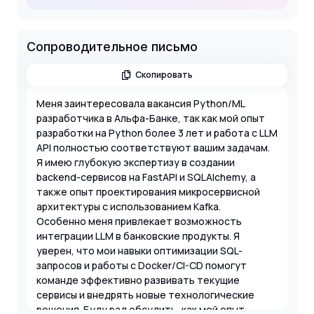
Сопроводительное письмо
Скопировать
Меня заинтересовала вакансия Python/ML
разработчика в Альфа-Банке, так как мой опыт
разработки на Python более 3 лет и работа с LLM
API полностью соответствуют вашим задачам.
Я имею глубокую экспертизу в создании
backend-сервисов на FastAPI и SQLAlchemy, а
также опыт проектирования микросервисной
архитектуры с использованием Kafka.
Особенно меня привлекает возможность
интеграции LLM в банковские продукты. Я
уверен, что мои навыки оптимизации SQL-
запросов и работы с Docker/CI-CD помогут
команде эффективно развивать текущие
сервисы и внедрять новые технологические
решения. Буду рад обсудить, как мой опыт