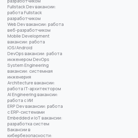
разработчиком
Fullstack Dev вакансии:
работа Fullstack
разработчиком
Web Dev вакансии: работа
веб-разработчиком
Mobile Development
вакансии: работа
iOS/Android
DevOps вакансии: работа
инженером DevOps
System Engineering
вакансии: системная
инженерия
Architecture вакансии:
работа IT-архитектором
AI Engineering вакансии:
работа с ИИ
ERP Dev вакансии: работа
с ERP-системами
Embedded и IoT вакансии:
разработка систем
Вакансии в
кибербезопасности: