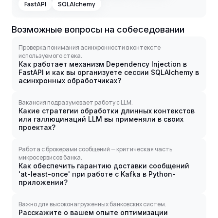
FastAPI
SQLAlchemy
Возможные вопросы на собеседовании
Проверка понимания асинхронности в контексте
используемого стека.
Как работает механизм Dependency Injection в
FastAPI и как вы организуете сессии SQLAlchemy в
асинхронных обработчиках?
Вакансия подразумевает работу с LLM.
Какие стратегии обработки длинных контекстов
или галлюцинаций LLM вы применяли в своих
проектах?
Работа с брокерами сообщений — критическая часть
микросервисов банка.
Как обеспечить гарантию доставки сообщений
'at-least-once' при работе с Kafka в Python-
приложении?
Важно для высоконагруженных банковских систем.
Расскажите о вашем опыте оптимизации