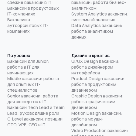
свежие вакансии в IT
вакансии: работа бизнес-
Вакансии в продуктовых
аналитиком
IT-компаниях
System Analytics вакансии:
Вакансии в
системный аналитик
аутсорсинговых IT-
Data Analytics вакансии:
компаниях
работа аналитиком
данных
По уровню
Дизайн и креатив
Вакансии для Junior:
UI/UX Design вакансии:
работа в IT для
работа дизайнером
начинающих
интерфейсов
Middle вакансии: работа
Product Design вакансии:
для опытных IT-
работа продуктовым
специалистов
дизайнером
Senior вакансии: работа
Graphic Design вакансии:
для экспертов в IT
работа графическим
Вакансии Tech Lead и Team
дизайнером
Lead: руководящие роли
Motion Design вакансии:
C-Level вакансии: позиции
работа моушн-
CTO, VPE, CEO в IT
дизайнером
Video Production вакансии: