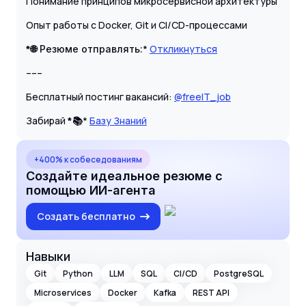
Понимание принципов микросервисной архитектуры
Опыт работы с Docker, Git и CI/CD-процессами
*🌐
*
Откликнуться
Резюме отправлять:
–––
Бесплатный постинг вакансий:
@freeIT_job
Забирай
*📚
*
Базу Знаний
+400% к собеседованиям
Создайте идеальное резюме с
помощью ИИ-агента
Создать бесплатно
Навыки
Git
Python
LLM
SQL
CI/CD
PostgreSQL
Microservices
Docker
Kafka
REST API