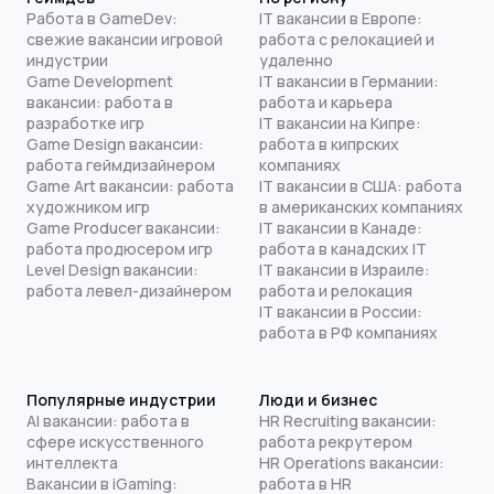
Работа в GameDev:
IT вакансии в Европе:
свежие вакансии игровой
работа с релокацией и
индустрии
удаленно
Game Development
IT вакансии в Германии:
вакансии: работа в
работа и карьера
разработке игр
IT вакансии на Кипре:
Game Design вакансии:
работа в кипрских
работа геймдизайнером
компаниях
Game Art вакансии: работа
IT вакансии в США: работа
художником игр
в американских компаниях
Game Producer вакансии:
IT вакансии в Канаде:
работа продюсером игр
работа в канадских IT
Level Design вакансии:
IT вакансии в Израиле:
работа левел-дизайнером
работа и релокация
IT вакансии в России:
работа в РФ компаниях
Популярные индустрии
Люди и бизнес
AI вакансии: работа в
HR Recruiting вакансии:
сфере искусственного
работа рекрутером
интеллекта
HR Operations вакансии:
Вакансии в iGaming:
работа в HR