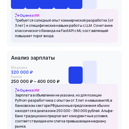
Оценка ИИ
Требуется солидный опыт коммерческой разработки (от
3 лет) и специфические навыки работы с LLM. Сочетание
классического бэкенда на FastAPI с ML-составляющей
повышает порог входа.
Анализ зарплаты
Медиана
320 000 ₽
Рынок
250 000 ₽ – 400 000 ₽
Оценка ИИ
Зарплата в объявлении не указана, но для позиции
Python-разработчика с опытом от 3 лет и навыками ML в
банковском секторе РФ рыночные предложения обычно
находятся в диапазоне 250 000 – 380 000 рублей. Альфа-
Банк традиционно предлагает конкурентные условия,
соответствующие или слегка превышающие медиану
рынка.