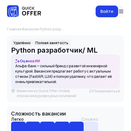
Войти
Главная
·
Вакансии
·
Python разработчик/ ML
Удалённо
Полная занятость
Python разработчик/ ML
Оценка ИИ
Альфа-Банк — сильный бренд с развитой инженерной
культурой. Вакансия предлагает работу с актуальным
стеком (FastAPI, LLM) и полную удаленку, что делает её
очень привлекательной.
Вакансия из Quick Offer Global,
Пожаловаться
списка международных компаний
Сложность вакансии
Легко
Сложно