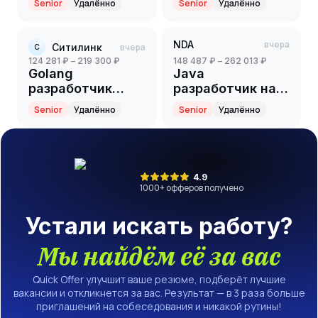
Senior
Удалённо
Senior
Удалённо
NDA
вчера
Ситилинк
вчера
С
124 281 ₽ – 219 300 ₽
148 487 ₽ – 262 013 ₽
Golang
Java
разработчик
разработчик на
(Senior)
партнерский
Senior
Удалённо
Senior
Удалённо
проект(ритейл)
(Senior)
4.9
1000
+ офферов получено
Устали искать работу?
Мы найдём её за вас
Quick Offer улучшит ваше резюме, подберёт лучшие
вакансии и откликнется за вас. Результат — в 3 раза больше
приглашений на собеседования и никакой рутины!