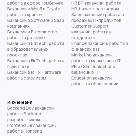
работа в сфере гемблинга
HR BP вакансии: работа
Вакансии в Web3 и Crypto:
HR-бизнес-партнером
работа в крипте
Sales вакансии: работа в
Вакансии в Software и SaaS
продажах IT-продуктов
компаниях
Customer Support
Вакансии в E-commerce:
вакансии: работа в
работа в ритейле
поддержке
Вакансии в EdTech: работа
Finance вакансии: работа в
в образовательных
финансах в IT
проектах
Marketing вакансии:
Вакансии в FinTech: работа
работа в маркетинге IT
в финтехе
PR и Communications
Вакансии в IoT и Hardware:
вакансии в IT
работа с железом
Education вакансии:
работа в образовании
Инженерия
Backend Dev вакансии:
работа Backend
разработчиком
Frontend Dev вакансии:
работа Frontend