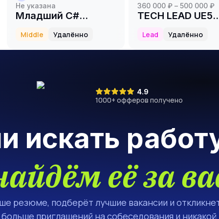
Не указана
360 000 ₽ – 500 000 ₽
Младший C#
TECH LEAD UE5
программист
DEVELOPER (INDI
Middle
Удалённо
Lead
Удалённо
(Middle)
4.9
1000
+ офферов получено
ли искать работ
найдём её за ва
аше резюме, подберёт лучшие вакансии и откликнет
а больше приглашений на собеседования и никакой