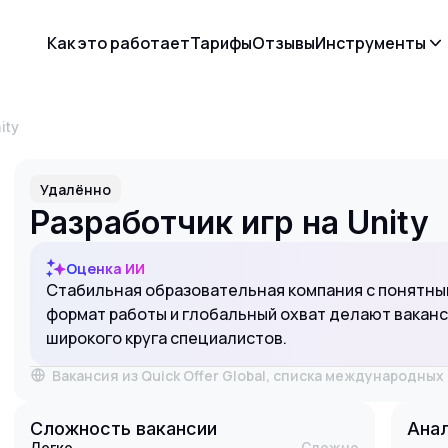
Как это работает
Тарифы
Отзывы
Инструменты
ity
Удалённо
Разработчик игр на Unity
Оценка ИИ
Стабильная образовательная компания с понятны
формат работы и глобальный охват делают вакан
широкого круга специалистов.
Вакансия из Quick Offer Global, списка международны
Сложность вакансии
Анал
Легко
Сложно