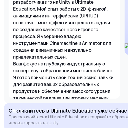
разработчика игр на Unity в Ultimate
Education. Мой опыт работы с 2D-физикой,
анимациями и интерфейсами (UI/HUD)
позволяет мне эффективно решать задачи
по созданию качественного игрового
процесса. Я уверенно владею
инструментами Cinemachine и Animator для
создания динамичных и визуально
привлекательных сцен.
Ваш фокус на глубокую индустриальную
экспертизу в образовании мне очень близок.
Я готов применить свои технические навыки
для развития ваших образовательных
продуктов и обеспечения высокого уровня
технической реализации игровых механик.
Буду рад обсудить, как мой опыт поможет
Откликнитесь
в Ultimate Education
уже сейчас
вашей команде достичь новых высот.
Присоединяйтесь к Ultimate Education и создавайте образ
игровые проекты на Unity!