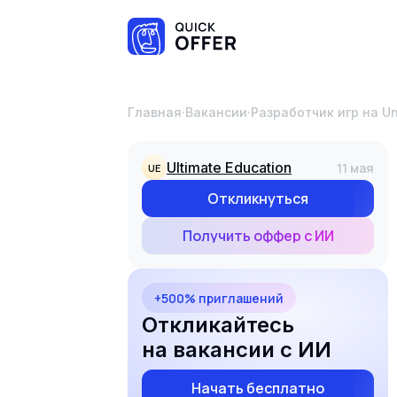
Главная
·
Вакансии
·
Разработчик игр на Un
Ultimate Education
11 мая
UE
Откликнуться
Получить оффер с ИИ
+500% приглашений
Откликайтесь
на вакансии с ИИ
Начать бесплатно