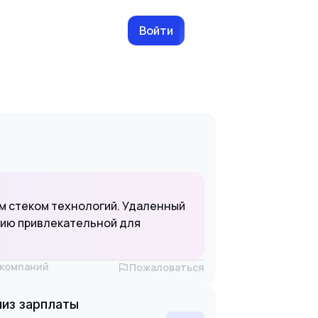
Войти
м стеком технологий. Удаленный
сию привлекательной для
х компаний
Пожаловаться
из зарплаты