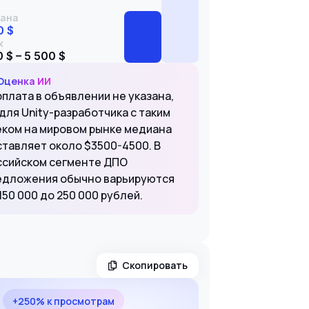
ана
0 $
к
 $ – 5 500 $
Оценка ИИ
рплата в объявлении не указана,
для Unity-разработчика с таким
еком на мировом рынке медиана
ставляет около $3500-4500. В
ссийском сегменте ДПО
едложения обычно варьируются
150 000 до 250 000 рублей.
Скопировать
+250% к просмотрам