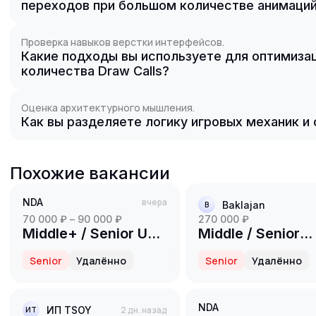
переходов при большом количестве анимаци
Проверка навыков верстки интерфейсов.
Какие подходы вы используете для оптимизац
количества Draw Calls?
Оценка архитектурного мышления.
Как вы разделяете логику игровых механик и
Похожие вакансии
NDA
вчера
Baklajan
B
70 000 ₽ – 90 000 ₽
270 000 ₽
Middle+ / Senior UE5
Middle / Senior
Developer (2D /
Roblox Gamepla
Senior
Удалённо
Senior
Удалённо
Platformer)
Scripter (Luau)
NDA
ИП TSOY
2 дн. назад
ИT