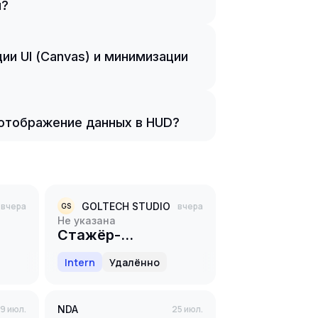
й?
ии UI (Canvas) и минимизации
 отображение данных в HUD?
вчера
GOLTECH STUDIO
вчера
GS
Не указана
Стажёр-
y
разработчик игр на
Intern
Удалённо
Unity
9 июл.
NDA
25 июл.