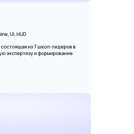
ine, UI, HUD
, состоящая из 7 школ-лидеров в
ую экспертизу и формирование