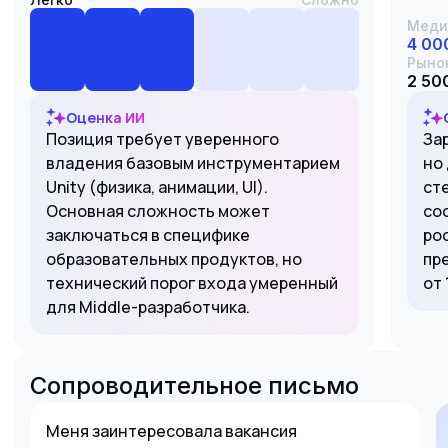
Меди
4 00
Рыно
2 500
Оценка ИИ
Позиция требует уверенного
За
владения базовым инструментарием
но 
Unity (физика, анимации, UI).
ст
Основная сложность может
со
заключаться в специфике
ро
образовательных продуктов, но
пр
технический порог входа умеренный
от 
для Middle-разработчика.
Сопроводительное письмо
Меня заинтересовала вакансия