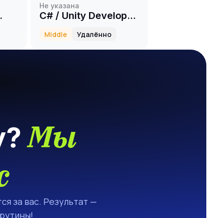
Не указана
C# / Unity Developer
E)
(Middle+)
Middle
Удалённо
Мы
у?
с
ся за вас. Результат —
 рутины!