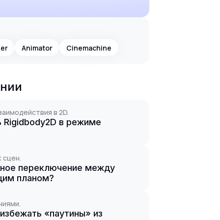
der
Animator
Cinemachine
ании
заимодействия в 2D.
ь Rigidbody2D в режиме
 сцен.
вное переключение между
щим планом?
ниями.
ы избежать «паутины» из