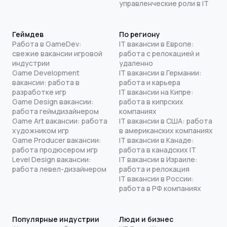
управленческие роли в IT
Геймдев
По региону
Работа в GameDev:
IT вакансии в Европе:
свежие вакансии игровой
работа с релокацией и
индустрии
удаленно
Game Development
IT вакансии в Германии:
вакансии: работа в
работа и карьера
разработке игр
IT вакансии на Кипре:
Game Design вакансии:
работа в кипрских
работа геймдизайнером
компаниях
Game Art вакансии: работа
IT вакансии в США: работа
художником игр
в американских компаниях
Game Producer вакансии:
IT вакансии в Канаде:
работа продюсером игр
работа в канадских IT
Level Design вакансии:
IT вакансии в Израиле:
работа левел-дизайнером
работа и релокация
IT вакансии в России:
работа в РФ компаниях
Популярные индустрии
Люди и бизнес