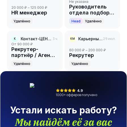
Не указана
Руководитель
20 000 ₽ – 125 000 ₽
HR менеджер
отдела подбора
персонала
Удалённо
Head
Удалённо
Контакт-ЦЕНТР
3 ч.
Карьерный менеджер
29 июл.
К
КМ
от 90 000 ₽
Рекрутер-
60 000 ₽ – 200 000 ₽
партнёр / Агент
Рекрутер
по подбору
Удалённо
Удалённо
персонала
4.9
1000
+ офферов получено
Устали искать работу?
Мы найдём её за вас