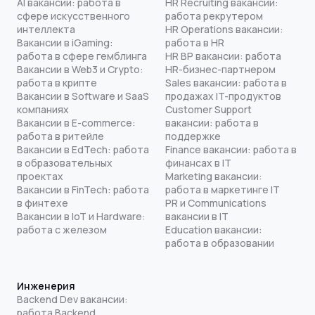
AI вакансии: работа в
HR Recruiting вакансии:
сфере искусственного
работа рекрутером
интеллекта
HR Operations вакансии:
Вакансии в iGaming:
работа в HR
работа в сфере гемблинга
HR BP вакансии: работа
Вакансии в Web3 и Crypto:
HR-бизнес-партнером
работа в крипте
Sales вакансии: работа в
Вакансии в Software и SaaS
продажах IT-продуктов
компаниях
Customer Support
Вакансии в E-commerce:
вакансии: работа в
работа в ритейле
поддержке
Вакансии в EdTech: работа
Finance вакансии: работа в
в образовательных
финансах в IT
проектах
Marketing вакансии:
Вакансии в FinTech: работа
работа в маркетинге IT
в финтехе
PR и Communications
Вакансии в IoT и Hardware:
вакансии в IT
работа с железом
Education вакансии:
работа в образовании
Инженерия
Backend Dev вакансии:
работа Backend