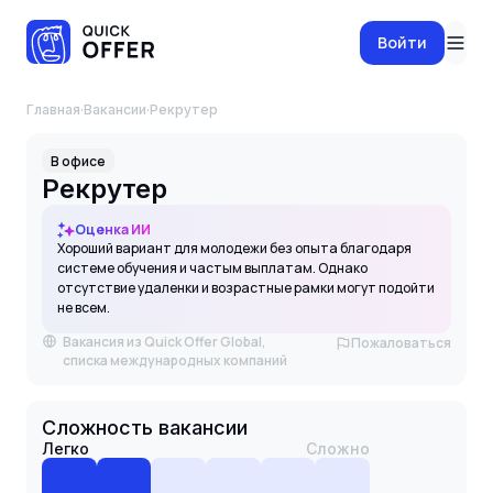
Войти
Главная
·
Вакансии
·
Рекрутер
В офисе
Рекрутер
Оценка ИИ
Хороший вариант для молодежи без опыта благодаря
системе обучения и частым выплатам. Однако
отсутствие удаленки и возрастные рамки могут подойти
не всем.
Вакансия из Quick Offer Global,
Пожаловаться
списка международных компаний
Сложность вакансии
Легко
Сложно