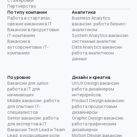
Стажировки
Партнерство
По типу компании
Аналитика
Работа в стартапах:
Business Analytics
свежие вакансии в IT
вакансии: работа бизнес-
Вакансии в продуктовых
аналитиком
IT-компаниях
System Analytics вакансии:
Вакансии в
системный аналитик
аутсорсинговых IT-
Data Analytics вакансии:
компаниях
работа аналитиком
данных
По уровню
Дизайн и креатив
Вакансии для Junior:
UI/UX Design вакансии:
работа в IT для
работа дизайнером
начинающих
интерфейсов
Middle вакансии: работа
Product Design вакансии:
для опытных IT-
работа продуктовым
специалистов
дизайнером
Senior вакансии: работа
Graphic Design вакансии:
для экспертов в IT
работа графическим
Вакансии Tech Lead и Team
дизайнером
Lead: руководящие роли
Motion Design вакансии: