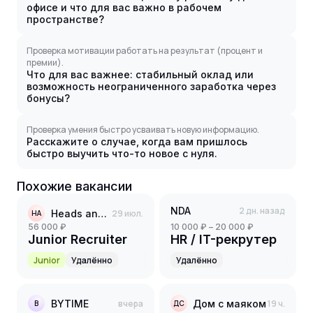
офисе и что для вас важно в рабочем
пространстве?
Проверка мотивации работать на результат (процент и
премии).
Что для вас важнее: стабильный оклад или
возможность неограниченного заработка через
бонусы?
Проверка умения быстро усваивать новую информацию.
Расскажите о случае, когда вам пришлось
быстро выучить что-то новое с нуля.
Похожие вакансии
NDA
2 дн. назад
Heads and Hearts
29 июл.
HA
56 000 ₽
10 000 ₽ – 20 000 ₽
Junior Recruiter
HR / IT-рекрутер
Junior
Удалённо
Удалённо
BYTIME
вчера
Дом с маяком
19 ч.
B
ДС