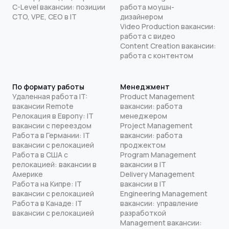
C-Level вакансии: позиции
работа моушн-
CTO, VPE, CEO в IT
дизайнером
Video Production вакансии:
работа с видео
Content Creation вакансии:
работа с контентом
По формату работы
Менеджмент
Удаленная работа IT:
Product Management
вакансии Remote
вакансии: работа
Релокация в Европу: IT
менеджером
вакансии с переездом
Project Management
Работа в Германии: IT
вакансии: работа
вакансии с релокацией
проджектом
Работа в США с
Program Management
релокацией: вакансии в
вакансии в IT
Америке
Delivery Management
Работа на Кипре: IT
вакансии в IT
вакансии с релокацией
Engineering Management
Работа в Канаде: IT
вакансии: управление
вакансии с релокацией
разработкой
Management вакансии: