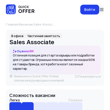
Войти
Главная
·
Вакансии
·
Sales Associate
В офисе
Частичная занятость
Sales Associate
Оценка ИИ
Отличная позиция для старта карьеры или подработки
для студентов. Огромным плюсом является скидка 60%
на товары бренда, хотя работа носит сезонный
характер.
Вакансия из Quick Offer Global,
Пожаловаться
списка международных компаний
Сложность вакансии
Легко
Сложно