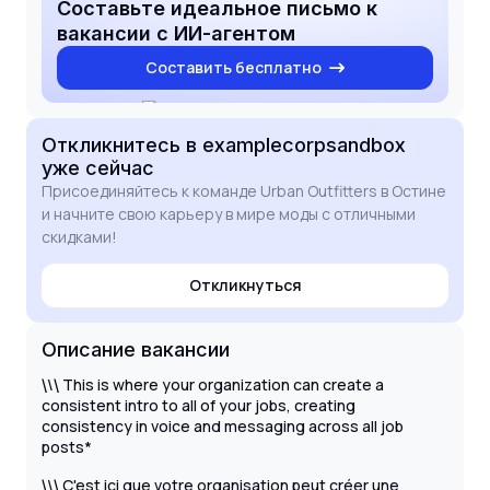
Составьте идеальное письмо к
вакансии с ИИ-агентом
Составить бесплатно
Откликнитесь
в examplecorpsandbox
уже сейчас
Присоединяйтесь к команде Urban Outfitters в Остине
и начните свою карьеру в мире моды с отличными
скидками!
Откликнуться
Описание вакансии
\
This is where your organization can create a
\
\
consistent intro to all of your jobs, creating
consistency in voice and messaging across all job
posts*
\
C'est ici que votre organisation peut créer une
\
\