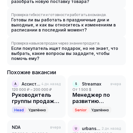
разобрать новую поставку товара?
Проверка гибкости и готовности работать в команде.
Готовы ли вы работать в праздничные дни и
выходные, и как вы относитесь к изменениям в
расписании в последний момент?
Проверка навыков продаж через знание продукта.
Если покупатель ищет подарок, но не знает, что
выбрать, какие вопросы вы зададите, чтобы
помочь ему?
Похожие вакансии
Ассистент
4 дн. назад
Streamax
вчера
А
S
120 000 ₽ – 200 000 ₽
от 1 500 $
Руководитель
Менеджер по
группы продаж
развитию
(1С)
партнерской
Head
Удалённо
Senior
Удалённо
сети
NDA
вчера
urbansystems
2 дн. назад
U