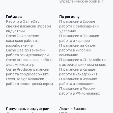
управленческие роли в IT
Геймдев
По региону
Работа в GameDev:
IT вакансии в Европе:
свежие вакансии игровой
работа с релокацией и
индустрии
удаленно
Game Development
IT вакансии в Германии:
вакансии: работа в
работа и карьера
разработке игр
IT вакансии на Кипре:
Game Design вакансии:
работа в кипрских
работа геймдизайнером
компаниях
Game Art вакансии: работа
IT вакансии в США: работа
художником игр
в американских компаниях
Game Producer вакансии:
IT вакансии в Канаде:
работа продюсером игр
работа в канадских IT
Level Design вакансии:
IT вакансии в Израиле:
работа левел-дизайнером
работа и релокация
IT вакансии в России:
работа в РФ компаниях
Популярные индустрии
Люди и бизнес