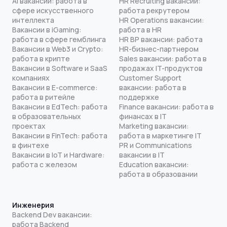
AI вакансии: работа в
HR Recruiting вакансии:
сфере искусственного
работа рекрутером
интеллекта
HR Operations вакансии:
Вакансии в iGaming:
работа в HR
работа в сфере гемблинга
HR BP вакансии: работа
Вакансии в Web3 и Crypto:
HR-бизнес-партнером
работа в крипте
Sales вакансии: работа в
Вакансии в Software и SaaS
продажах IT-продуктов
компаниях
Customer Support
Вакансии в E-commerce:
вакансии: работа в
работа в ритейле
поддержке
Вакансии в EdTech: работа
Finance вакансии: работа в
в образовательных
финансах в IT
проектах
Marketing вакансии:
Вакансии в FinTech: работа
работа в маркетинге IT
в финтехе
PR и Communications
Вакансии в IoT и Hardware:
вакансии в IT
работа с железом
Education вакансии:
работа в образовании
Инженерия
Backend Dev вакансии:
работа Backend