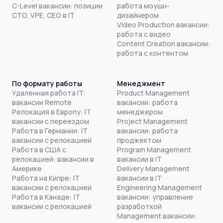
C-Level вакансии: позиции
работа моушн-
CTO, VPE, CEO в IT
дизайнером
Video Production вакансии:
работа с видео
Content Creation вакансии:
работа с контентом
По формату работы
Менеджмент
Удаленная работа IT:
Product Management
вакансии Remote
вакансии: работа
Релокация в Европу: IT
менеджером
вакансии с переездом
Project Management
Работа в Германии: IT
вакансии: работа
вакансии с релокацией
проджектом
Работа в США с
Program Management
релокацией: вакансии в
вакансии в IT
Америке
Delivery Management
Работа на Кипре: IT
вакансии в IT
вакансии с релокацией
Engineering Management
Работа в Канаде: IT
вакансии: управление
вакансии с релокацией
разработкой
Management вакансии: