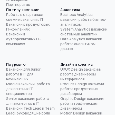
Партнерство
По типу компании
Аналитика
Работа в стартапах:
Business Analytics
свежие вакансии в IT
вакансии: работа бизнес-
Вакансии в продуктовых
аналитиком
IT-компаниях
System Analytics вакансии:
Вакансии в
системный аналитик
аутсорсинговых IT-
Data Analytics вакансии:
компаниях
работа аналитиком
данных
По уровню
Дизайн и креатив
Вакансии для Junior:
UI/UX Design вакансии:
работа в IT для
работа дизайнером
начинающих
интерфейсов
Middle вакансии: работа
Product Design вакансии:
для опытных IT-
работа продуктовым
специалистов
дизайнером
Senior вакансии: работа
Graphic Design вакансии:
для экспертов в IT
работа графическим
Вакансии Tech Lead и Team
дизайнером
Lead: руководящие роли
Motion Design вакансии: