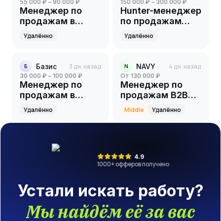
55 000 ₽ – 90 000 ₽
150 000 ₽ – 300 000 ₽
Менеджер по
Hunter-менеджер
продажам в
по продажам
онлайн школу
B2C/B2B
Удалённо
Удалённо
Базис
3 дн. назад
NAVY
4 дн. назад
Б
N
30 000 ₽ – 100 000 ₽
от 130 000 ₽
Менеджер по
Менеджер по
продажам в
продажам B2B
онлайн-школу
(event)
Удалённо
Middle
Удалённо
4.9
1000
+ офферов получено
Устали искать работу?
Мы найдём её за вас