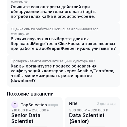
системах.
Опишите ваш алгоритм действий при
обнаружении значительного лага (lag) в
потребителях Kafka в production-среде.
Оценка опыта работы с ClickHouse и понимания его
специфики.
В каких случаях вы выберете движок
ReplicatedMergeTree в ClickHouse и какие нюансы
при работе с ZooKeeper/Keeper нужно учитывать?
Проверка навыков автоматизации и культуры IaC.
Как вы организуете процесс обновления
конфигураций кластеров через Ansible/Terraform,
чтобы минимизировать риски простоя
(downtime)?
Похожие вакансии
NDA
2 дн. назад
TopSelection
вчера
T
210 000 ₽ – 250 000 ₽
300 000 ₽ – 320 000 ₽
Senior Data
Data Scientist
Scientist
(Senior)