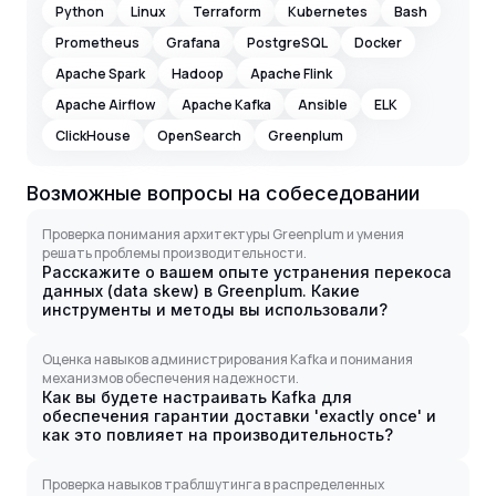
Python
Linux
Terraform
Kubernetes
Bash
Prometheus
Grafana
PostgreSQL
Docker
Apache Spark
Hadoop
Apache Flink
Apache Airflow
Apache Kafka
Ansible
ELK
ClickHouse
OpenSearch
Greenplum
Возможные вопросы на собеседовании
Проверка понимания архитектуры Greenplum и умения
решать проблемы производительности.
Расскажите о вашем опыте устранения перекоса
данных (data skew) в Greenplum. Какие
инструменты и методы вы использовали?
Оценка навыков администрирования Kafka и понимания
механизмов обеспечения надежности.
Как вы будете настраивать Kafka для
обеспечения гарантии доставки 'exactly once' и
как это повлияет на производительность?
Проверка навыков траблшутинга в распределенных