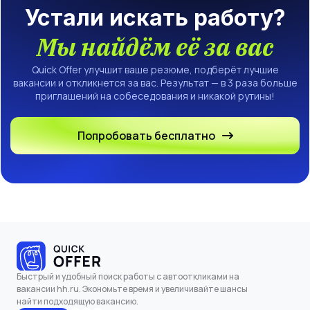
Устали искать работу?
Мы найдём её за вас
Quick Offer улучшит ваше резюме, подберёт лучшие
вакансии и откликнется за вас. Результат — в 3 раза больше
приглашений на собеседования и никакой рутины!
Попробовать бесплатно
Быстрый и удобный поиск работы с автооткликами на
вакансии hh.ru. Экономьте время и увеличивайте шансы
найти подходящую вакансию.