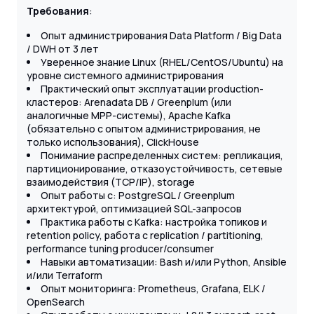
Требования
:
Опыт администрирования Data Platform / Big Data
/ DWH от 3 лет
Уверенное знание Linux (RHEL/CentOS/Ubuntu) на
уровне системного администрирования
Практический опыт эксплуатации production-
кластеров: Arenadata DB / Greenplum (или
аналогичные MPP-системы), Apache Kafka
(обязательно с опытом администрирования, не
только использования), ClickHouse
Понимание распределенных систем: репликация,
партиционирование, отказоустойчивость, сетевые
взаимодействия (TCP/IP), storage
Опыт работы с: PostgreSQL / Greenplum
архитектурой, оптимизацией SQL-запросов
Практика работы с Kafka: настройка топиков и
retention policy, работа с replication / partitioning,
performance tuning producer/consumer
Навыки автоматизации: Bash и/или Python, Ansible
и/или Terraform
Опыт мониторинга: Prometheus, Grafana, ELK /
OpenSearch