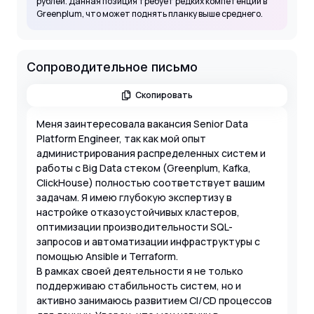
рублей. Данная позиция требует редких компетенций в
Greenplum, что может поднять планку выше среднего.
Сопроводительное письмо
Скопировать
Меня заинтересовала вакансия Senior Data
Platform Engineer, так как мой опыт
администрирования распределенных систем и
работы с Big Data стеком (Greenplum, Kafka,
ClickHouse) полностью соответствует вашим
задачам. Я имею глубокую экспертизу в
настройке отказоустойчивых кластеров,
оптимизации производительности SQL-
запросов и автоматизации инфраструктуры с
помощью Ansible и Terraform.
В рамках своей деятельности я не только
поддерживаю стабильность систем, но и
активно занимаюсь развитием CI/CD процессов