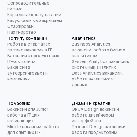
Сопроводительные
письма
Карьерные консультации
Какую боль мы закрываем
Стажировки
Партнерство
По типу компании
Аналитика
Работа в стартапах:
Business Analytics
свежие вакансии в IT
вакансии: работа бизнес-
Вакансии в продуктовых
аналитиком
IT-компаниях
System Analytics вакансии:
Вакансии в
системный аналитик
аутсорсинговых IT-
Data Analytics вакансии:
компаниях
работа аналитиком
данных
По уровню
Дизайн и креатив
Вакансии для Junior:
UI/UX Design вакансии:
работа в IT для
работа дизайнером
начинающих
интерфейсов
Middle вакансии: работа
Product Design вакансии:
для опытных IT-
работа продуктовым