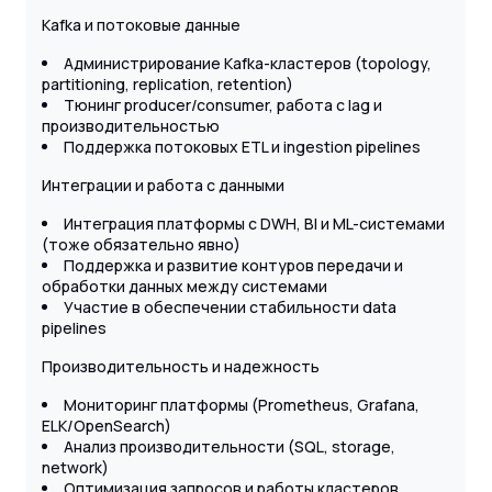
Kafka и потоковые данные
Администрирование Kafka-кластеров (topology,
partitioning, replication, retention)
Тюнинг producer/consumer, работа с lag и
производительностью
Поддержка потоковых ETL и ingestion pipelines
Интеграции и работа с данными
Интеграция платформы с DWH, BI и ML-системами
(тоже обязательно явно)
Поддержка и развитие контуров передачи и
обработки данных между системами
Участие в обеспечении стабильности data
pipelines
Производительность и надежность
Мониторинг платформы (Prometheus, Grafana,
ELK/OpenSearch)
Анализ производительности (SQL, storage,
network)
Оптимизация запросов и работы кластеров