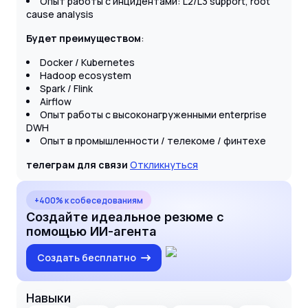
Опыт работы с инцидентами: L2/L3 support, root
cause analysis
Будет преимуществом
:
Docker / Kubernetes
Hadoop ecosystem
Spark / Flink
Airflow
Опыт работы с высоконагруженными enterprise
DWH
Опыт в промышленности / телекоме / финтехе
телеграм для связи
Откликнуться
+400% к собеседованиям
Создайте идеальное резюме с
помощью ИИ-агента
Создать бесплатно
Навыки