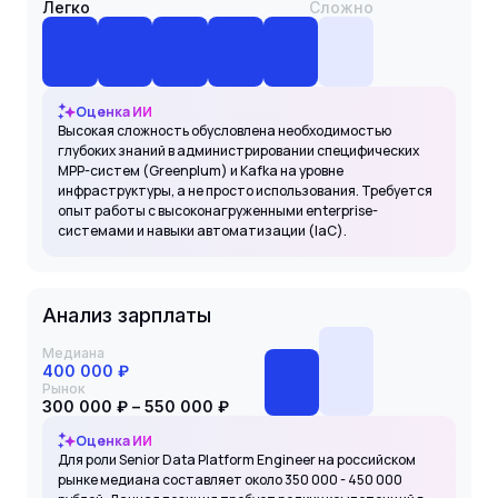
Легко
Сложно
Оценка ИИ
Высокая сложность обусловлена необходимостью
глубоких знаний в администрировании специфических
MPP-систем (Greenplum) и Kafka на уровне
инфраструктуры, а не просто использования. Требуется
опыт работы с высоконагруженными enterprise-
системами и навыки автоматизации (IaC).
Анализ зарплаты
Медиана
400 000 ₽
Рынок
300 000 ₽ – 550 000 ₽
Оценка ИИ
Для роли Senior Data Platform Engineer на российском
рынке медиана составляет около 350 000 - 450 000