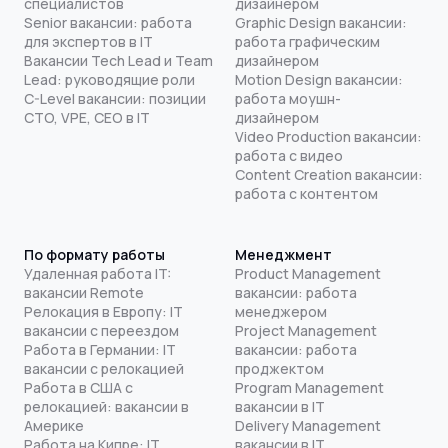
специалистов
дизайнером
Senior вакансии: работа
Graphic Design вакансии:
для экспертов в IT
работа графическим
Вакансии Tech Lead и Team
дизайнером
Lead: руководящие роли
Motion Design вакансии:
C-Level вакансии: позиции
работа моушн-
CTO, VPE, CEO в IT
дизайнером
Video Production вакансии:
работа с видео
Content Creation вакансии:
работа с контентом
По формату работы
Менеджмент
Удаленная работа IT:
Product Management
вакансии Remote
вакансии: работа
Релокация в Европу: IT
менеджером
вакансии с переездом
Project Management
Работа в Германии: IT
вакансии: работа
вакансии с релокацией
проджектом
Работа в США с
Program Management
релокацией: вакансии в
вакансии в IT
Америке
Delivery Management
Работа на Кипре: IT
вакансии в IT