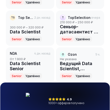
Senior
Удалённо
Senior
Удалённо
Top Selection
2 дн. назад
TopSelection
вчера
TS
T
210 000 ₽ – 250 000 ₽
Сеньор-
300 000 ₽ – 320 000 ₽
Data Scientist
датасаентист в
команду ML-
Senior
Удалённо
Senior
Удалённо
разработки
NDA
4 дн. назад
Ozon
5 ч.
O
от 1 900 ₽
Не указана
Data Scientist
Ведущий Data
Senior
Scientist,
Возвраты ML
Senior
Удалённо
Senior
Удалённо
4.9
1000
+ офферов получено