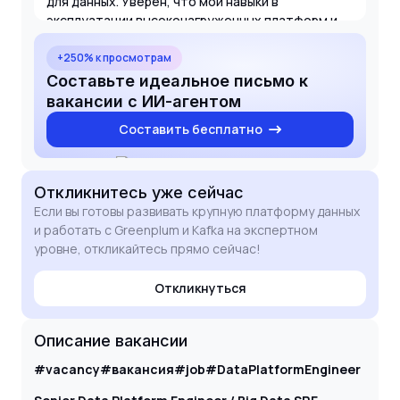
для данных. Уверен, что мои навыки в
эксплуатации высоконагруженных платформ и
опыт решения инцидентов уровня L2/L3 помогут
вашей команде обеспечить бесперебойную
+250% к просмотрам
работу корпоративной платформы данных в
Составьте идеальное письмо к
течение всего срока проекта.
вакансии с ИИ-агентом
Составить бесплатно
Откликнитесь
уже сейчас
Если вы готовы развивать крупную платформу данных
и работать с Greenplum и Kafka на экспертном
уровне, откликайтесь прямо сейчас!
Откликнуться
Описание вакансии
#vacancy
#вакансия
#job
#DataPlatformEngineer