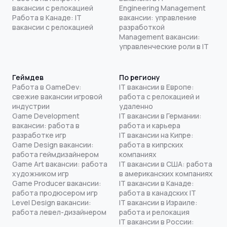
вакансии с релокацией
Engineering Management
Работа в Канаде: IT
вакансии: управление
вакансии с релокацией
разработкой
Management вакансии:
управленческие роли в IT
Геймдев
По региону
Работа в GameDev:
IT вакансии в Европе:
свежие вакансии игровой
работа с релокацией и
индустрии
удаленно
Game Development
IT вакансии в Германии:
вакансии: работа в
работа и карьера
разработке игр
IT вакансии на Кипре:
Game Design вакансии:
работа в кипрских
работа геймдизайнером
компаниях
Game Art вакансии: работа
IT вакансии в США: работа
художником игр
в американских компаниях
Game Producer вакансии:
IT вакансии в Канаде:
работа продюсером игр
работа в канадских IT
Level Design вакансии:
IT вакансии в Израиле:
работа левел-дизайнером
работа и релокация
IT вакансии в России: