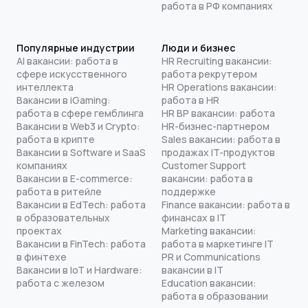
работа в РФ компаниях
Популярные индустрии
Люди и бизнес
AI вакансии: работа в
HR Recruiting вакансии:
сфере искусственного
работа рекрутером
интеллекта
HR Operations вакансии:
Вакансии в iGaming:
работа в HR
работа в сфере гемблинга
HR BP вакансии: работа
Вакансии в Web3 и Crypto:
HR-бизнес-партнером
работа в крипте
Sales вакансии: работа в
Вакансии в Software и SaaS
продажах IT-продуктов
компаниях
Customer Support
Вакансии в E-commerce:
вакансии: работа в
работа в ритейле
поддержке
Вакансии в EdTech: работа
Finance вакансии: работа в
в образовательных
финансах в IT
проектах
Marketing вакансии:
Вакансии в FinTech: работа
работа в маркетинге IT
в финтехе
PR и Communications
Вакансии в IoT и Hardware:
вакансии в IT
работа с железом
Education вакансии:
работа в образовании