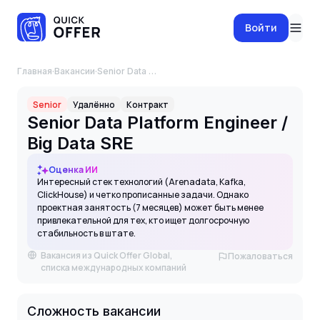
Войти
Главная
·
Вакансии
·
Senior Data Platform Engineer / Big Data SRE
Senior
Удалённо
Контракт
Senior Data Platform Engineer /
Big Data SRE
Оценка ИИ
Интересный стек технологий (Arenadata, Kafka,
ClickHouse) и четко прописанные задачи. Однако
проектная занятость (7 месяцев) может быть менее
привлекательной для тех, кто ищет долгосрочную
стабильность в штате.
Вакансия из Quick Offer Global,
Пожаловаться
списка международных компаний
Сложность вакансии