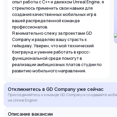
опыт работы с C++ и движком Unreal Engine, я
стремлюсь применить свои навыки для
создания качественных мобильных игр в
вашей распределенной команде
профессионалов.
Я внимательно слежу за проектами GD
Company и разделяю вашу страсть к
геймдеву. Уверен, что мой технический
бэкграунд и умение работать в кросс-
функциональной среде помогут в
реализации амбициозных платов студии по
развитию мобильного направления.
Откликнитесь
в GD Company
уже сейчас
Присоединяйтесь к команде GD Company и создавайте моби
на Unreal Engine!
Описание вакансии