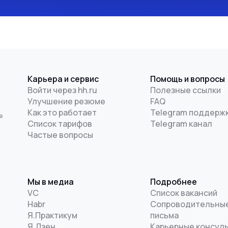
Карьера и сервис
Помощь и вопросы
Войти через hh.ru
Полезные ссылки
Улучшение резюме
FAQ
и
Как это работает
Telegram поддерж
е
Список тарифов
Telegram канал
Частые вопросы
Мы в медиа
Подробнее
VC
Список вакансий
Habr
Сопроводительны
Я.Практикум
письма
Я.Дзен
Карьерные консул