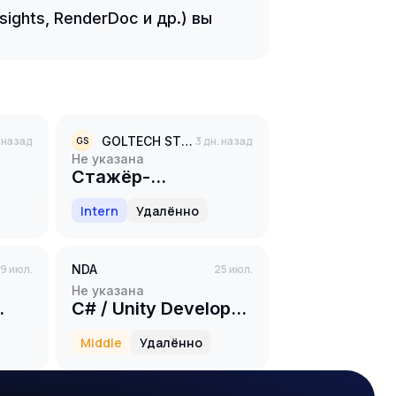
ights, RenderDoc и др.) вы
. назад
GOLTECH STUDIO
3 дн. назад
GS
Не указана
Стажёр-
y
разработчик игр на
Intern
Удалённо
Unity
9 июл.
NDA
25 июл.
Не указана
C# / Unity Developer
E)
(Middle+)
Middle
Удалённо