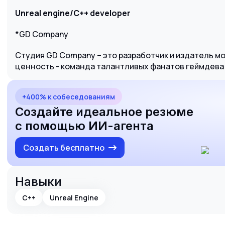
Unreal engine/С++ developer
*GD Company
Студия GD Company – это разработчик и издатель м
ценность - команда талантливых фанатов геймдева и
+400% к собеседованиям
Создайте идеальное резюме
с помощью ИИ-агента
Создать бесплатно
Навыки
C++
Unreal Engine