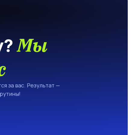
Мы
у?
с
ся за вас. Результат —
 рутины!