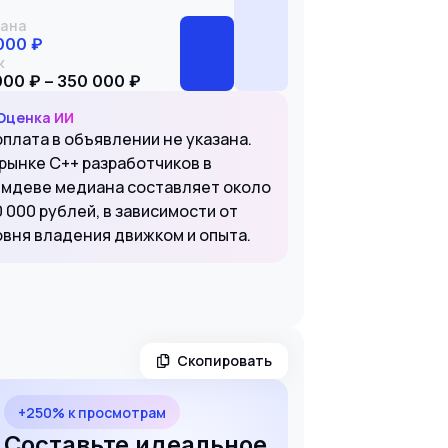
ана
000 ₽
к
000 ₽ – 350 000 ₽
Оценка ИИ
рплата в объявлении не указана.
 рынке С++ разработчиков в
ймдеве медиана составляет около
 000 рублей, в зависимости от
овня владения движком и опыта.
Скопировать
+250% к просмотрам
Составьте идеальное