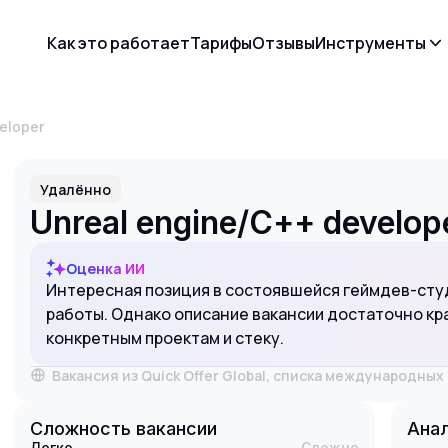
Как это работает
Тарифы
Отзывы
Инструменты
eloper
Удалённо
Unreal engine/С++ develop
Оценка ИИ
Интересная позиция в состоявшейся геймдев-ст
работы. Однако описание вакансии достаточно кра
конкретным проектам и стеку.
Вакансия из Quick Offer Global, списка международны
Сложность вакансии
Анал
Легко
Сложно