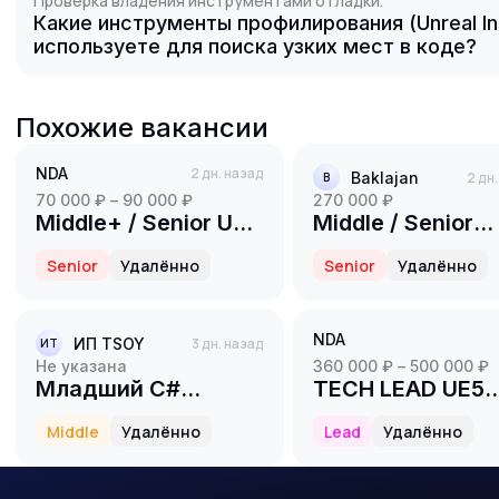
Проверка владения инструментами отладки.
Какие инструменты профилирования (Unreal Ins
используете для поиска узких мест в коде?
Похожие вакансии
NDA
2 дн. назад
Baklajan
2 дн
B
70 000 ₽ – 90 000 ₽
270 000 ₽
Middle+ / Senior UE5
Middle / Senior
Developer (2D /
Roblox Gamepla
Senior
Удалённо
Senior
Удалённо
Platformer)
Scripter (Luau)
NDA
ИП TSOY
3 дн. назад
ИT
Не указана
360 000 ₽ – 500 000 ₽
Младший C#
TECH LEAD UE5
программист
DEVELOPER (INDI
Middle
Удалённо
Lead
Удалённо
(Middle)