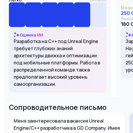
Меди
250 
Рыно
180 
Оценка ИИ
Разработка на C++ под Unreal Engine
За
требует глубоких знаний
На
архитектуры движка и оптимизации
ге
под мобильные платформы. Работа в
250
распределенной команде также
ур
предполагает высокий уровень
самоорганизации.
Сопроводительное письмо
Меня заинтересовала вакансия Unreal
Engine/C++ разработчика в GD Company. Имея