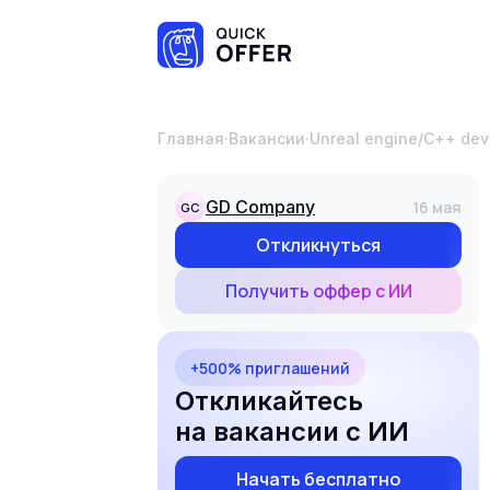
Главная
·
Вакансии
·
Unreal engine/С++ dev
GD Company
16 мая
GC
Откликнуться
Получить оффер с ИИ
+500% приглашений
Откликайтесь
на вакансии с ИИ
Начать бесплатно