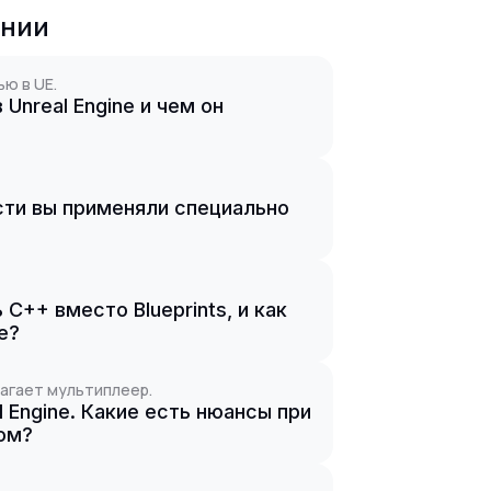
ании
ю в UE.
 Unreal Engine и чем он
ти вы применяли специально
C++ вместо Blueprints, и как
е?
лагает мультиплеер.
 Engine. Какие есть нюансы при
ом?