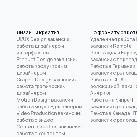
Дизайн и креатив
По формату работ
UI/UX Design вакансии:
Удаленная работа I
работа дизайнером
вакансии Remote
интерфейсов
Релокация в Европу
Product Design вакансии:
вакансии с переез
работа продуктовым
Работа в Германии:
дизайнером
вакансии с релока
Graphic Design вакансии:
Работа в США с
работа графическим
релокацией: ваканс
дизайнером
Америке
Motion Design вакансии:
Работа на Кипре: IT
работа моушн-дизайнером
вакансии с релока
Video Production вакансии:
Работа в Канаде: I
работа с видео
вакансии с релока
Content Creation вакансии:
работа с контентом