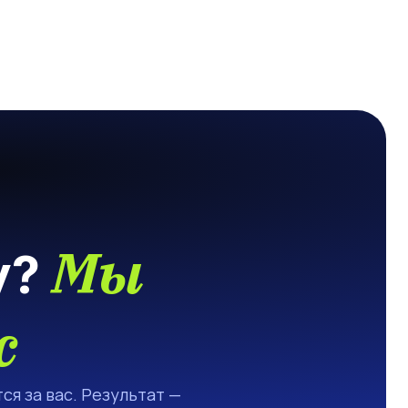
Мы
у?
с
ся за вас. Результат —