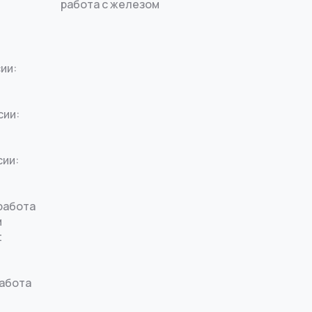
работа с железом
ии:
сии:
сии:
работа
м
t
работа