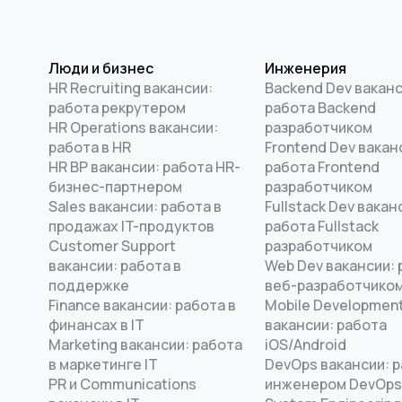
Люди и бизнес
Инженерия
HR Recruiting вакансии:
Backend Dev ваканс
работа рекрутером
работа Backend
HR Operations вакансии:
разработчиком
работа в HR
Frontend Dev вакан
HR BP вакансии: работа HR-
работа Frontend
бизнес-партнером
разработчиком
Sales вакансии: работа в
Fullstack Dev вакан
продажах IT-продуктов
работа Fullstack
Customer Support
разработчиком
вакансии: работа в
Web Dev вакансии: 
поддержке
веб-разработчико
Finance вакансии: работа в
Mobile Developmen
финансах в IT
вакансии: работа
Marketing вакансии: работа
iOS/Android
в маркетинге IT
DevOps вакансии: 
PR и Communications
инженером DevOps