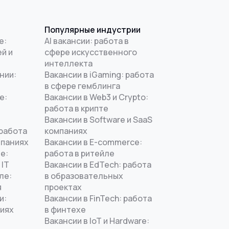
Популярные индустрии
е:
AI вакансии: работа в
й и
сфере искусственного
интеллекта
нии:
Вакансии в iGaming: работа
в сфере гемблинга
е:
Вакансии в Web3 и Crypto:
работа в крипте
Вакансии в Software и SaaS
 работа
компаниях
мпаниях
Вакансии в E-commerce:
е:
работа в ритейле
 IT
Вакансии в EdTech: работа
ле:
в образовательных
я
проектах
и:
Вакансии в FinTech: работа
ниях
в финтехе
Вакансии в IoT и Hardware: