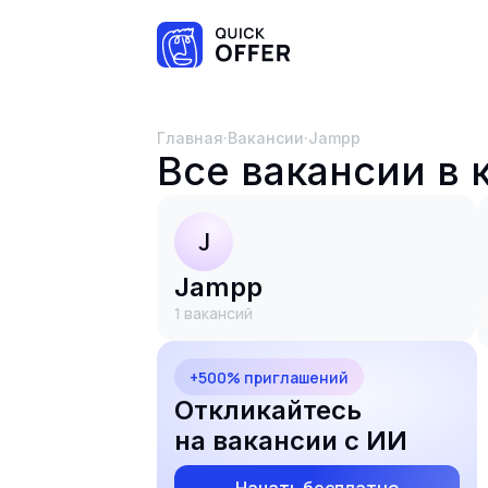
Главная
·
Вакансии
·
jampp
Все вакансии в
J
jampp
1
вакансий
+500% приглашений
Откликайтесь
на вакансии с ИИ