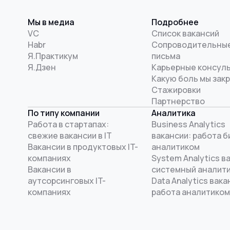
Мы в медиа
Подробнее
VC
Список вакансий
Habr
Сопроводительны
Я.Практикум
письма
Я.Дзен
Карьерные консул
Какую боль мы зак
Стажировки
Партнерство
По типу компании
Аналитика
Работа в стартапах:
Business Analytics
свежие вакансии в IT
вакансии: работа б
Вакансии в продуктовых IT-
аналитиком
компаниях
System Analytics в
Вакансии в
системный аналит
аутсорсинговых IT-
Data Analytics вака
компаниях
работа аналитиком