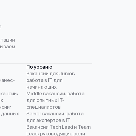
е
ьтации
рываем
По уровню
Вакансии для Junior:
изнес-
работа в IT для
начинающих
акансии:
Middle вакансии: работа
ик
для опытных IT-
нсии:
специалистов
 данных
Senior вакансии: работа
для экспертов в IT
Вакансии Tech Lead и Team
Lead: руководящие роли