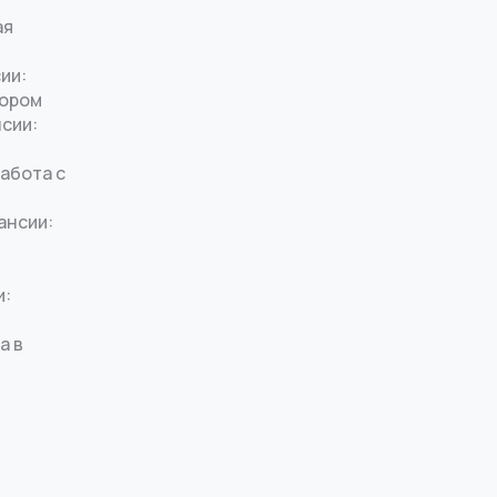
ая
ии:
тором
нсии:
работа с
ансии:
и:
а в