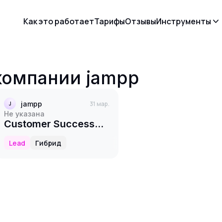
Как это работает
Тарифы
Отзывы
Инструменты
 компании
jampp
jampp
31 мар.
J
Не указана
Customer Success
Lead (EMEA)
Lead
Гибрид