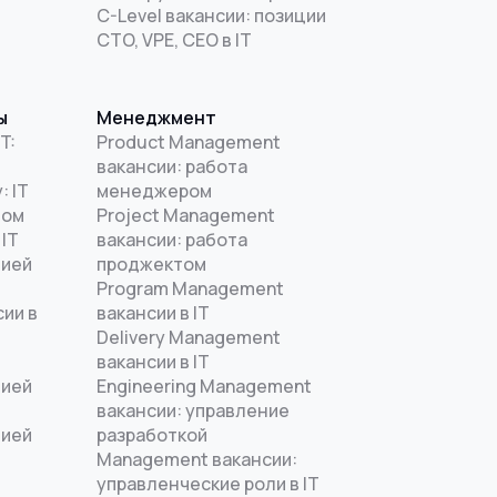
C-Level вакансии: позиции
CTO, VPE, CEO в IT
ы
Менеджмент
T:
Product Management
вакансии: работа
: IT
менеджером
дом
Project Management
 IT
вакансии: работа
цией
проджектом
Program Management
ии в
вакансии в IT
Delivery Management
вакансии в IT
цией
Engineering Management
T
вакансии: управление
цией
разработкой
Management вакансии:
управленческие роли в IT