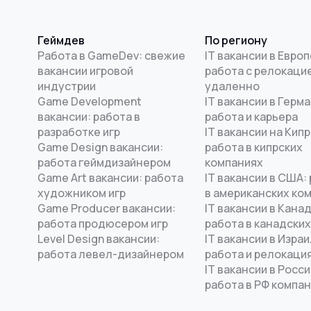
Геймдев
По региону
Работа в GameDev: свежие
IT вакансии в Европ
вакансии игровой
работа с релокацие
индустрии
удаленно
Game Development
IT вакансии в Герма
вакансии: работа в
работа и карьера
разработке игр
IT вакансии на Кипр
Game Design вакансии:
работа в кипрских
работа геймдизайнером
компаниях
Game Art вакансии: работа
IT вакансии в США:
художником игр
в американских ко
Game Producer вакансии:
IT вакансии в Канад
работа продюсером игр
работа в канадских
Level Design вакансии:
IT вакансии в Израи
работа левел-дизайнером
работа и релокаци
IT вакансии в Росси
работа в РФ компа