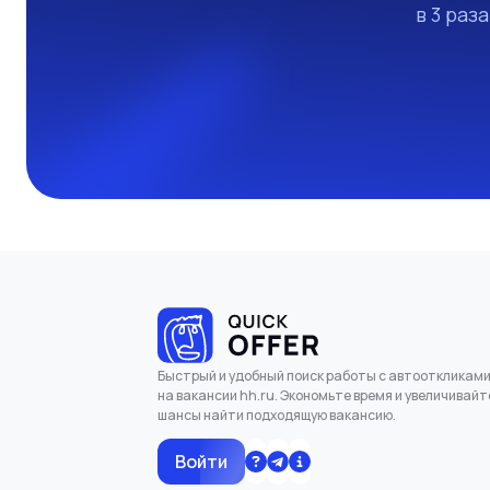
в 3 раз
Быстрый и удобный поиск работы с автооткликам
на вакансии hh.ru. Экономьте время и увеличивайт
шансы найти подходящую вакансию.
Войти