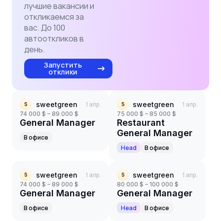
лучшие вакансии и
откликаемся за
вас. До 100
автооткликов в
день.
Запустить
отклики
sweetgreen
1 апр.
sweetgreen
1 апр.
S
S
74 000 $ – 89 000 $
75 000 $ – 85 000 $
General Manager
Restaurant
General Manager
В офисе
Head
В офисе
sweetgreen
1 апр.
sweetgreen
1 апр.
S
S
74 000 $ – 89 000 $
80 000 $ – 100 000 $
General Manager
General Manager
В офисе
Head
В офисе