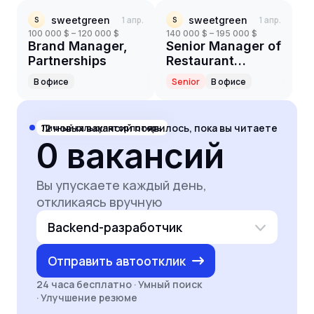
sweetgreen
1 апр.
sweetgreen
1 апр.
S
S
100 000 $ – 120 000 $
140 000 $ – 195 000 $
Brand Manager,
Senior Manager of
Partnerships
Restaurant
Technology
В офисе
Senior
В офисе
12
новых вакансий появилось, пока вы читаете
Личный калькулятор потерь
0
вакансий
Вы упускаете каждый день,
откликаясь вручную
Backend-разработчик
Отправить автоотклик
24 часа бесплатно · Умный поиск
· Улучшение резюме