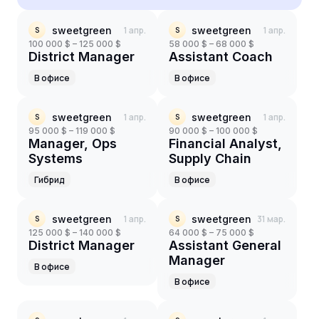
sweetgreen
1 апр.
sweetgreen
1 апр.
S
S
100 000 $ – 125 000 $
58 000 $ – 68 000 $
District Manager
Assistant Coach
В офисе
В офисе
sweetgreen
1 апр.
sweetgreen
1 апр.
S
S
95 000 $ – 119 000 $
90 000 $ – 100 000 $
Manager, Ops
Financial Analyst,
Systems
Supply Chain
Гибрид
В офисе
sweetgreen
1 апр.
sweetgreen
31 мар.
S
S
125 000 $ – 140 000 $
64 000 $ – 75 000 $
District Manager
Assistant General
Manager
В офисе
В офисе