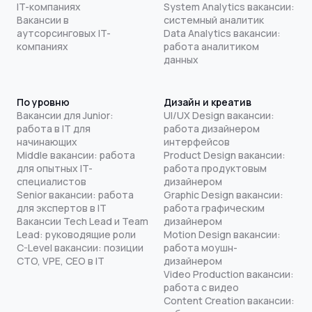
IT-компаниях
System Analytics вакансии:
Вакансии в
системный аналитик
аутсорсинговых IT-
Data Analytics вакансии:
компаниях
работа аналитиком
данных
По уровню
Дизайн и креатив
Вакансии для Junior:
UI/UX Design вакансии:
работа в IT для
работа дизайнером
начинающих
интерфейсов
Middle вакансии: работа
Product Design вакансии:
для опытных IT-
работа продуктовым
специалистов
дизайнером
Senior вакансии: работа
Graphic Design вакансии:
для экспертов в IT
работа графическим
Вакансии Tech Lead и Team
дизайнером
Lead: руководящие роли
Motion Design вакансии:
C-Level вакансии: позиции
работа моушн-
CTO, VPE, CEO в IT
дизайнером
Video Production вакансии:
работа с видео
Content Creation вакансии: