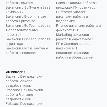
работа в крипте
Sales вакансии: работа в
Вакансии в Software и SaaS
продажах IT-продуктов
компаниях
Customer Support
Вакансии в E-commerce:
вакансии: работа в
работа в ритейле
поддержке
Вакансии в EdTech: работа
Finance вакансии: работа в
в образовательных
финансах в IT
проектах
Marketing вакансии:
Вакансии в FinTech: работа
работа в маркетинге IT
в финтехе
PR и Communications
Вакансии в IoT и Hardware:
вакансии в IT
работа с железом
Education вакансии:
работа в образовании
Инженерия
Backend Dev вакансии:
работа Backend
разработчиком
Frontend Dev вакансии:
работа Frontend
разработчиком
Fullstack Dev вакансии: