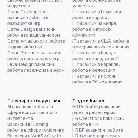
индустрии
удаленно
Game Development
IT вакансии в Германии:
вакансии: работа в
работа и карьера
разработке игр
IT вакансии на Кипре:
Game Design вакансии:
работа в кипрских
работа геймдизайнером
компаниях
Game Art вакансии: работа
IT вакансии в США: работа
художником игр
в американских компаниях
Game Producer вакансии:
IT вакансии в Канаде:
работа продюсером игр
работа в канадских IT
Level Design вакансии:
IT вакансии в Израиле:
работа левел-дизайнером
работа и релокация
IT вакансии в России:
работа в РФ компаниях
Популярные индустрии
Люди и бизнес
AI вакансии: работа в
HR Recruiting вакансии:
сфере искусственного
работа рекрутером
интеллекта
HR Operations вакансии:
Вакансии в iGaming:
работа в HR
работа в сфере гемблинга
HR BP вакансии: работа
Вакансии в Web3 и Crypto:
HR-бизнес-партнером