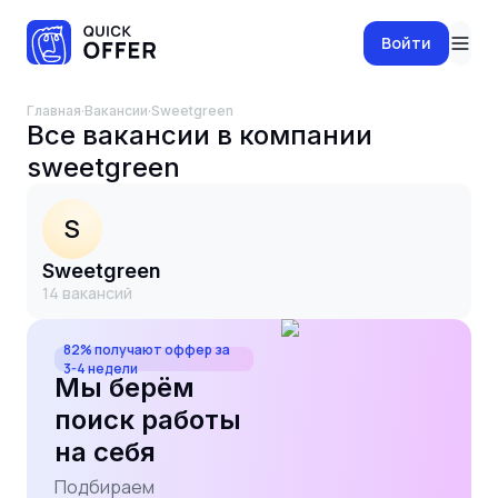
Войти
Главная
·
Вакансии
·
sweetgreen
Все вакансии в компании
sweetgreen
S
sweetgreen
14
вакансий
82% получают оффер за
3-4 недели
Мы берём
поиск работы
на себя
Подбираем