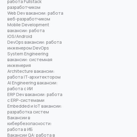
работа Fullstack
разработчиком
Web Dev вакансии: работа
веб-разработчиком
Mobile Development
вакансии: работа
iOS/Android
DevOps вакансии: работа
инженером DevOps
System Engineering
вакансии: системная
инженерия
Architecture вакансии:
работа IT-архитектором
AI Engineering вакансии:
работа с ИИ
ERP Dev вакансии: работа
с ERP-системами
Embedded и IoT вакансии:
разработка систем
Вакансии в
кибербезопасности:
работа в ИБ
Вакансии QA: работа в