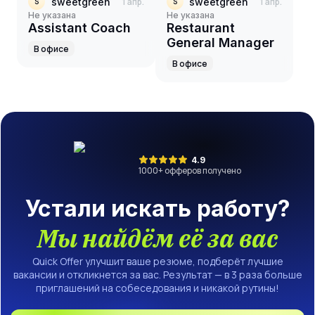
sweetgreen
1 апр.
sweetgreen
1 апр.
S
S
Не указана
Не указана
Assistant Coach
Restaurant
General Manager
В офисе
В офисе
4.9
1000
+ офферов получено
Устали искать работу?
Мы найдём её за вас
Quick Offer улучшит ваше резюме, подберёт лучшие
вакансии и откликнется за вас. Результат — в 3 раза больше
приглашений на собеседования и никакой рутины!