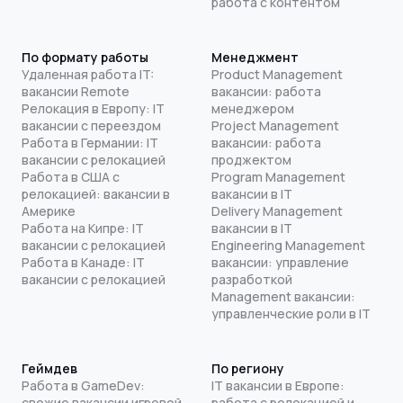
работа с контентом
По формату работы
Менеджмент
Удаленная работа IT:
Product Management
вакансии Remote
вакансии: работа
Релокация в Европу: IT
менеджером
вакансии с переездом
Project Management
Работа в Германии: IT
вакансии: работа
вакансии с релокацией
проджектом
Работа в США с
Program Management
релокацией: вакансии в
вакансии в IT
Америке
Delivery Management
Работа на Кипре: IT
вакансии в IT
вакансии с релокацией
Engineering Management
Работа в Канаде: IT
вакансии: управление
вакансии с релокацией
разработкой
Management вакансии:
управленческие роли в IT
Геймдев
По региону
Работа в GameDev:
IT вакансии в Европе:
свежие вакансии игровой
работа с релокацией и