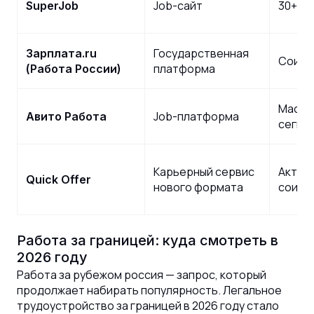
Job-сайт
30+ м
SuperJob
Государственная
Зарплата.ru
Соиск
платформа
(Работа России)
Массо
Job-платформа
Авито Работа
сегме
Карьерный сервис
Актив
Quick Offer
нового формата
соиск
Работа за границей: куда смотреть в
2026 году
Работа за рубежом россия — запрос, который
продолжает набирать популярность. Легальное
трудоустройство за границей в 2026 году стало