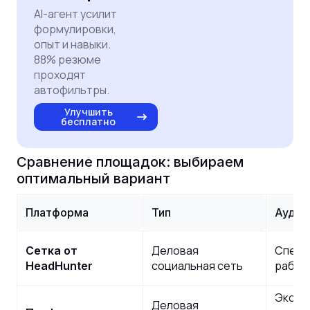
AI-агент усилит
формулировки,
опыт и навыки.
88% резюме
проходят
автофильтры.
Улучшить
бесплатно
Сравнение площадок: выбираем
оптимальный вариант
Платформа
Тип
Аудит
Деловая
Специ
Сетка от
социальная сеть
работ
HeadHunter
Экспе
Деловая