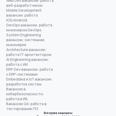
Web Dev вакансии: работа
веб-разработчиком
Mobile Development
вакансии: работа
iOS/Android
DevOps вакансии: работа
инженером DevOps
System Engineering
вакансии: системная
инженерия
Architecture вакансии:
работа IT-архитектором
AI Engineering вакансии:
работа с ИИ
ERP Dev вакансии: работа
с ERP-системами
Embedded и IoT вакансии:
разработка систем
Вакансии в
кибербезопасности:
работа в ИБ
Вакансии QA: работа в
тестировании ПО
Все права защищены