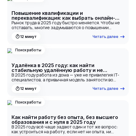
— подробный гид по шагам.
Повышение квалификации и
переквалификация: как выбрать онлайн-
курсы
Рынок труда в 2025 году быстро меняется. Чтобы не
отставать, многие задумываются о повышении
квалификации или даже полной смене профессии.
Читать далее
12
минут
Онлайн-курсы дают возможность пройти
переобучение, освоить востребованные навыки и
найти работу — не выходя из дома. Но как не
Поиск работы
запутаться в море платформ, форматов и обещаний?
Как выбрать онлайн-курсы, которые реально помогут
устроиться, особенно если вы начинаете обучение с
Удалёнка в 2025 году: как найти
нуля? Разбираем пошагово, как подходить к выбору
стабильную удалённую работу и не
курсов, какие ошибки не допустить и как
попасть на мошенников
В 2025 году работа из дома — уже не привилегия IT-
использовать обучение как старт в новой карьере.
специалистов, а привычная модель занятости во
многих сферах. От операторов онлайн-поддержки до
Читать далее
12
минут
специалистов по контенту, маркетингу, аналитике —
всё больше вакансий предлагаются в формате
удалённой работы без опыта. Особенно это важно
Поиск работы
для тех, кто только начинает карьеру, хочет сменить
профессию или ищет подработку с гибким графиком.
Но вместе с ростом удалёнки выросло и количество
Как найти работу без опыта, без высшего
рисков. Не каждый работодатель предлагает честные
образования и с нуля в 2025 году
условия, и не каждая вакансия — реальная. В этой
В 2025 году всё чаще задают один и тот же вопрос:
статье расскажем, как искать вакансии удалённо,
как устроиться на работу, если нет ни опыта, ни
какие инструменты помогут не ошибиться и как