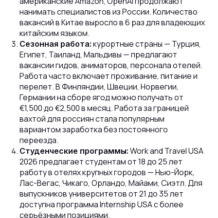
американские Amazon, OpenAI продолжают
нанимать специалистов из России. Количество
вакансий в Китае выросло в 6 раз для владеющих
китайским языком.
курортные страны — Турция,
Сезонная работа:
Египет, Таиланд, Мальдивы — предлагают
вакансии гидов, аниматоров, персонала отелей.
Работа часто включает проживание, питание и
перелет. В Финляндии, Швеции, Норвегии,
Германии на сборе ягод можно получать от
€1,500 до €2,500 в месяц. Работа за границей
вахтой для россиян стала популярным
вариантом заработка без постоянного
переезда.
Work and Travel USA
Студенческие программы:
2026 предлагает студентам от 18 до 25 лет
работу в отелях крупных городов — Нью-Йорк,
Лас-Вегас, Чикаго, Орландо, Майами, Сиэтл. Для
выпускников университетов от 21 до 35 лет
доступна программа Internship USA с более
серьёзными позициями.