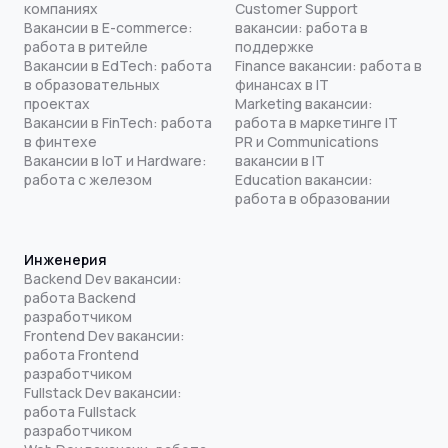
компаниях
Customer Support
Вакансии в E-commerce:
вакансии: работа в
работа в ритейле
поддержке
Вакансии в EdTech: работа
Finance вакансии: работа в
в образовательных
финансах в IT
проектах
Marketing вакансии:
Вакансии в FinTech: работа
работа в маркетинге IT
в финтехе
PR и Communications
Вакансии в IoT и Hardware:
вакансии в IT
работа с железом
Education вакансии:
работа в образовании
Инженерия
Backend Dev вакансии:
работа Backend
разработчиком
Frontend Dev вакансии:
работа Frontend
разработчиком
Fullstack Dev вакансии:
работа Fullstack
разработчиком