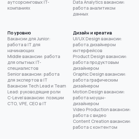
аутсорсинговых IT-
Data Analytics вакансии:
компаниях
работа аналитиком
данных
По уровню
Дизайн и креатив
Вакансии для Junior:
UI/UX Design вакансии:
работа в IT для
работа дизайнером
начинающих
интерфейсов
Middle вакансии: работа
Product Design вакансии:
для опытных IT-
работа продуктовым
специалистов
дизайнером
Senior вакансии: работа
Graphic Design вакансии:
для экспертов в IT
работа графическим
Вакансии Tech Lead и Team
дизайнером
Lead: руководящие роли
Motion Design вакансии:
C-Level вакансии: позиции
работа моушн-
CTO, VPE, CEO в IT
дизайнером
Video Production вакансии:
работа с видео
Content Creation вакансии:
работа с контентом