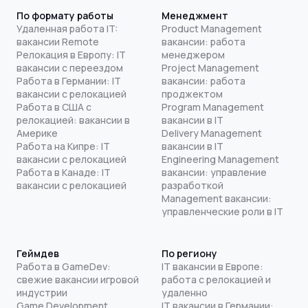
По формату работы
Менеджмент
Удаленная работа IT:
Product Management
вакансии Remote
вакансии: работа
Релокация в Европу: IT
менеджером
вакансии с переездом
Project Management
Работа в Германии: IT
вакансии: работа
вакансии с релокацией
проджектом
Работа в США с
Program Management
релокацией: вакансии в
вакансии в IT
Америке
Delivery Management
Работа на Кипре: IT
вакансии в IT
вакансии с релокацией
Engineering Management
Работа в Канаде: IT
вакансии: управление
вакансии с релокацией
разработкой
Management вакансии:
управленческие роли в IT
Геймдев
По региону
Работа в GameDev:
IT вакансии в Европе:
свежие вакансии игровой
работа с релокацией и
индустрии
удаленно
Game Development
IT вакансии в Германии: