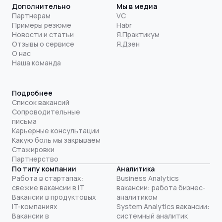
Дополнительно
Мы в медиа
Партнерам
VC
Примеры резюме
Habr
Новости и статьи
Я.Практикум
Отзывы о сервисе
Я.Дзен
О нас
Наша команда
Подробнее
Список вакансий
Сопроводительные
письма
Карьерные консультации
Какую боль мы закрываем
Стажировки
Партнерство
По типу компании
Аналитика
Работа в стартапах:
Business Analytics
свежие вакансии в IT
вакансии: работа бизнес-
Вакансии в продуктовых
аналитиком
IT-компаниях
System Analytics вакансии:
Вакансии в
системный аналитик