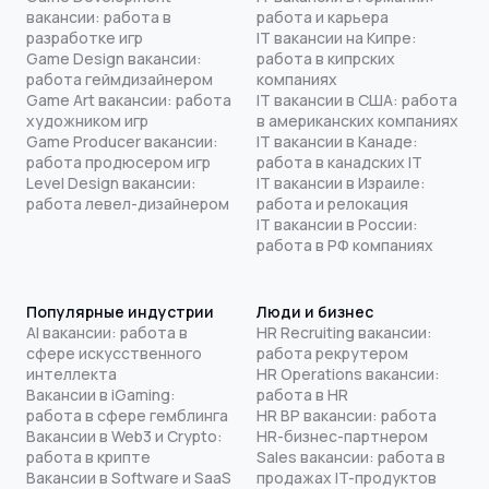
вакансии: работа в
работа и карьера
разработке игр
IT вакансии на Кипре:
Game Design вакансии:
работа в кипрских
работа геймдизайнером
компаниях
Game Art вакансии: работа
IT вакансии в США: работа
художником игр
в американских компаниях
Game Producer вакансии:
IT вакансии в Канаде:
работа продюсером игр
работа в канадских IT
Level Design вакансии:
IT вакансии в Израиле:
работа левел-дизайнером
работа и релокация
IT вакансии в России:
работа в РФ компаниях
Популярные индустрии
Люди и бизнес
AI вакансии: работа в
HR Recruiting вакансии:
сфере искусственного
работа рекрутером
интеллекта
HR Operations вакансии:
Вакансии в iGaming:
работа в HR
работа в сфере гемблинга
HR BP вакансии: работа
Вакансии в Web3 и Crypto:
HR-бизнес-партнером
работа в крипте
Sales вакансии: работа в
Вакансии в Software и SaaS
продажах IT-продуктов