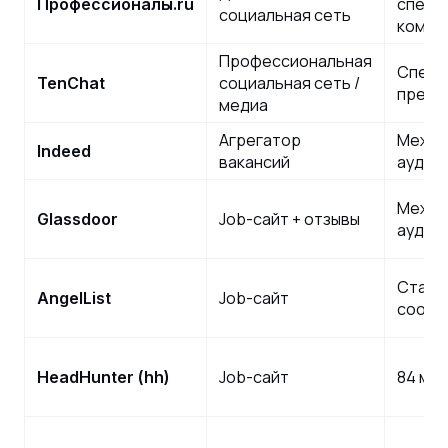
специ
Профессионалы.ru
социальная сеть
компа
Профессиональная
Специ
социальная сеть /
TenChat
предп
медиа
Агрегатор
Между
Indeed
вакансий
аудит
Между
Job-сайт + отзывы
Glassdoor
аудит
Старт
Job-сайт
AngelList
сообщ
Job-сайт
84 мл
HeadHunter (hh)