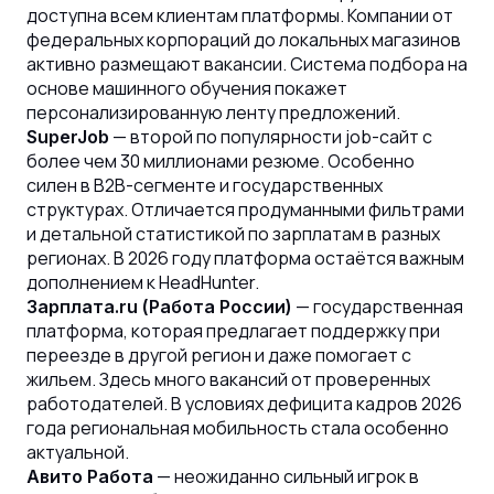
доступна всем клиентам платформы. Компании от
федеральных корпораций до локальных магазинов
активно размещают вакансии. Система подбора на
основе машинного обучения покажет
персонализированную ленту предложений.
— второй по популярности job-сайт с
SuperJob
более чем 30 миллионами резюме. Особенно
силен в B2B-сегменте и государственных
структурах. Отличается продуманными фильтрами
и детальной статистикой по зарплатам в разных
регионах. В 2026 году платформа остаётся важным
дополнением к HeadHunter.
— государственная
Зарплата.ru (Работа России)
платформа, которая предлагает поддержку при
переезде в другой регион и даже помогает с
жильем. Здесь много вакансий от проверенных
работодателей. В условиях дефицита кадров 2026
года региональная мобильность стала особенно
актуальной.
— неожиданно сильный игрок в
Авито Работа