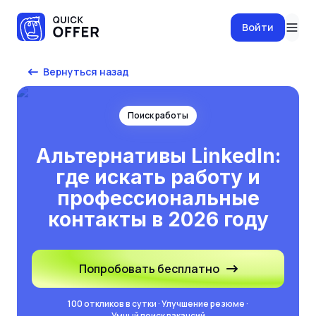
Войти
Вернуться назад
Поиск работы
Альтернативы LinkedIn:
где искать работу и
профессиональные
контакты в 2026 году
Попробовать бесплатно
100 откликов в сутки · Улучшение резюме ·
Умный поиск вакансий