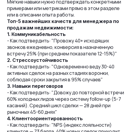
Мягкие навыки нужно подтверждать конкретными
примерами или метриками прямо в этом разделе
или в описании опыта работы.
Топ-5 важнейших качеств для менеджера по
продажам недвижимости:
1. Коммуникабельность
- Как подтвердить: "Провожу 40+ исходящих
звонков ежедневно, конверсия в назначенную
встречу 25% (при среднем показателе 12-15%)"
2. Стрессоустойчивость
- Как подтвердить: "Одновременно веду 30-40
активных сделок на разных стадиях воронки,
соблюдая сроки закрытия в 95% случаев"
3. Навыки переговоров
- Как подтвердить: "Довожу до повторной встречи
60% холодных лидов через систему follow-up (5-7
касаний). Средний цикл сделки — 28 дней при
рыночных 45-60 днях"
4. Клиентоориентированность
- Как подтвердить: "NPS (индекс лояльности)
клиентов — 73 балла. 40% новых сделок приходит