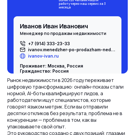
работу через наш сервис за 3
месяца
Иванов Иван Иванович
менеджер по продажам недвижимости
+7 (914) 333-23-33
ivanov.
menedzher-po-prodazham-nedvizhimosti
@
ivanov-ivan.ru
Проживает: Москва, Россия
Гражданство: Россия
Разрешение на работу: есть, Россия
Рынок недвижимости в 2026 году переживает
Не готов к переезду, не готов к
цифровую трансформацию: онлайн-показы стали
командировкам
нормой, AI-боты квалифицируют лидов, а
Желаемая должность и зарплата
работодатели ищут специалистов, которые
менеджер по продажам
говорят языком метрик. Если вы отправили
недвижимости
десятки откликов без результата, проблема не в
Специализации:
конкуренции — проблема в том, как вы
-
менеджер по продажам недвижимости
;
упаковываете свой опыт.
Занятость: полная занятость
Это руководство создано с двух позиций: глазами
График работы: полный день