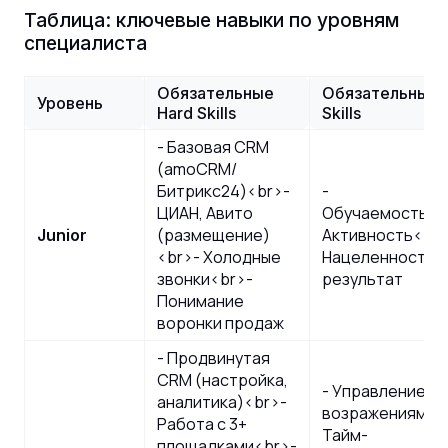
Таблица: ключевые навыки по уровням
специалиста
Обязательные
Обязательные S
Уровень
Hard Skills
Skills
- Базовая CRM
(amoCRM/
Битрикс24)<br>-
-
ЦИАН, Авито
Обучаемость<b
(размещение)
Активность<br>
Junior
<br>- Холодные
Нацеленность н
звонки<br>-
результат
Понимание
воронки продаж
- Продвинутая
CRM (настройка,
- Управление
аналитика)<br>-
возражениями<
Работа с 3+
Тайм-
площадками<br>-