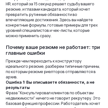
HR, который за 15 секунд решает судьбу вашего
Время в пути до работы: не имеет
значения
резюме, и глазами кандидата, который хочет
превратить рутинные обязанности во
впечатляющие достижения. Здесь вы найдете
конкретные формулы, готовые примеры для трех
уровней специалистов и чек-листы, которые
можно применить сразу.
Почему ваше резюме не работает: три
главные ошибки
Прежде чем переходить к конструктору
идеального резюме, разберем типичные причины,
по которым резюме риелторов отправляются в
архив.
Ошибка 1: Вы описываете обязанности, а не
результаты
Фраза "Консультировал клиентов по объектам
недвижимости" ничего не говорит рекрутеру. Это
базовая функция профессии. Работодатель хочет