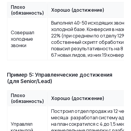
Плохо
Хорошо (достижение)
(обязанность)
Выполнял 40-50 исходящих звонко
холодной базе. Конверсия в назна
Совершал
22% (при среднем по отделу 12%).
холодные
собственный скрипт обработки во
звонки
повысил результативность на 8 п.п
67 новых лидов, из них 19 конверт
Пример 5: Управленческие достижения
(для Senior/Lead)
Плохо
Хорошо (достижение)
(обязанность)
Построил отдел продаж из 12 челов
месяца: разработал систему адап
Управлял
на план сократился с 4 до 1,5 меся
командой
еженедельные планерки с разборо