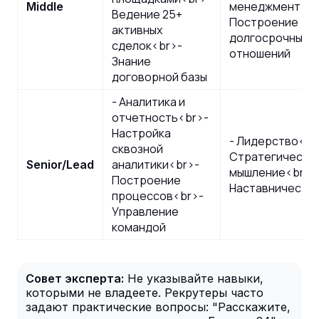
менеджмент<br
Middle
Ведение 25+
Построение
активных
долгосрочных
сделок<br>-
отношений
Знание
договорной базы
- Аналитика и
отчетность<br>-
Настройка
- Лидерство<br
сквозной
Стратегическо
аналитики<br>-
Senior/Lead
мышление<br>-
Построение
Наставничеств
процессов<br>-
Управление
командой
Совет эксперта:
Не указывайте навыки,
которыми не владеете. Рекрутеры часто
задают практические вопросы: "Расскажите,