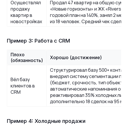
Осуществлял
Продал 47 квартир на общую сумму 
продажу
«Новые горизонты» и ЖК «Riversid
квартир в
годовой план на 140%, занял 2 мес
новостройках
из 18 человек. Средний чек сделки 
Пример 3: Работа с CRM
Плохо
Хорошо (достижение)
(обязанность)
Структурировал базу 500+ контак
внедрил систему сегментации по 
Вёл базу
(бюджет, срочность, тип объекта)
клиентов в
автоматические напоминания о кас
CRM
реактивировал 35% холодных лидо
дополнительно 18 сделок на 95 млн
Пример 4: Холодные продажи