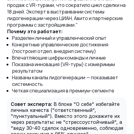
продаж с VR-турами, что сократило цикл сделки на
18 дней. Эксперт в выстраивании системы
лидогенерации через ЦИАН, Авито и партнерские
программы с застройщиками."
Почему это работает:
Разделен личный и управленческий опыт
Конкретные управленческие достижения
(построил отдел, внедрил систему)
Впечатляющие цифры команды и личные
Показана инновация (VR-туры) с измеримым
результатом
Названы каналы лидогенерации — показывает
системность
Четкая специализация в премиум-сегменте
Совет эксперта:
В блоке "О себе" избегайте
личных качеств ("ответственный",
"пунктуальный"). Вместо этого докажите их
через результаты: не "стрессоустойчивый", а
"веду 30-40 сделок одновременно, соблюдая