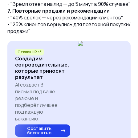
- "Время ответа на лид — до 5 минут в 90% случаев"
7. Повторные продажи и рекомендации
- "40% сделок — через рекомендации клиентов"
- "25% клиентов вернулись для повторной покупки/
продажи"
Отклик HR ×3
Создадим
сопроводительные,
которые приносят
результат
AI создаст 3
письма под ваше
резюме и
подберёт лучшее
под каждую
вакансию.
Составить
бесплатно