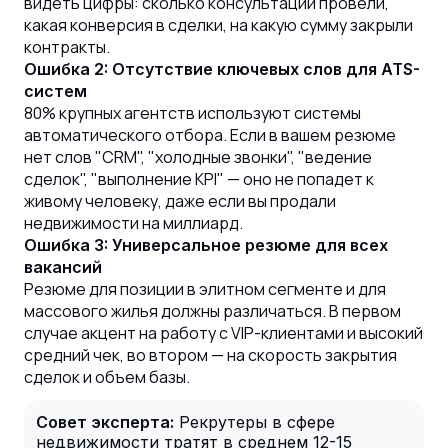
видеть цифры: сколько консультаций провели,
какая конверсия в сделки, на какую сумму закрыли
контракты.
Ошибка 2: Отсутствие ключевых слов для ATS-
систем
80% крупных агентств используют системы
автоматического отбора. Если в вашем резюме
нет слов "CRM", "холодные звонки", "ведение
сделок", "выполнение KPI" — оно не попадет к
живому человеку, даже если вы продали
недвижимости на миллиард.
Ошибка 3: Универсальное резюме для всех
вакансий
Резюме для позиции в элитном сегменте и для
массового жилья должны различаться. В первом
случае акцент на работу с VIP-клиентами и высокий
средний чек, во втором — на скорость закрытия
сделок и объем базы.
Совет эксперта:
Рекрутеры в сфере
недвижимости тратят в среднем 12-15