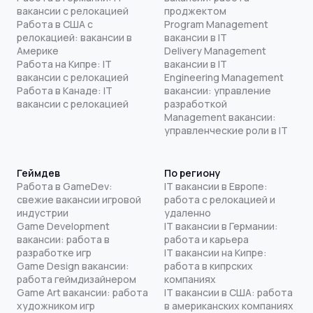
вакансии с релокацией
проджектом
Работа в США с
Program Management
релокацией: вакансии в
вакансии в IT
Америке
Delivery Management
Работа на Кипре: IT
вакансии в IT
вакансии с релокацией
Engineering Management
Работа в Канаде: IT
вакансии: управление
вакансии с релокацией
разработкой
Management вакансии:
управленческие роли в IT
Геймдев
По региону
Работа в GameDev:
IT вакансии в Европе:
свежие вакансии игровой
работа с релокацией и
индустрии
удаленно
Game Development
IT вакансии в Германии:
вакансии: работа в
работа и карьера
разработке игр
IT вакансии на Кипре:
Game Design вакансии:
работа в кипрских
работа геймдизайнером
компаниях
Game Art вакансии: работа
IT вакансии в США: работа
художником игр
в американских компаниях