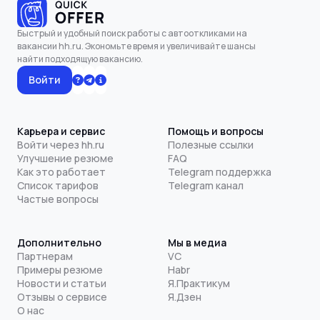
Быстрый и удобный поиск работы с автооткликами на
вакансии hh.ru. Экономьте время и увеличивайте шансы
найти подходящую вакансию.
Войти
Карьера и сервис
Помощь и вопросы
Войти через hh.ru
Полезные ссылки
Улучшение резюме
FAQ
Как это работает
Telegram поддержка
Список тарифов
Telegram канал
Частые вопросы
Дополнительно
Мы в медиа
Партнерам
VC
Примеры резюме
Habr
Новости и статьи
Я.Практикум
Отзывы о сервисе
Я.Дзен
О нас