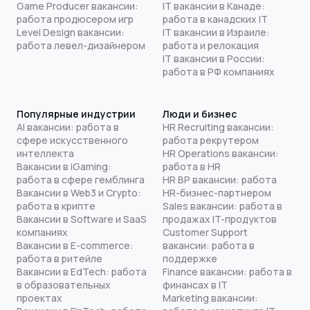
Game Producer вакансии:
IT вакансии в Канаде:
работа продюсером игр
работа в канадских IT
Level Design вакансии:
IT вакансии в Израиле:
работа левел-дизайнером
работа и релокация
IT вакансии в России:
работа в РФ компаниях
Популярные индустрии
Люди и бизнес
AI вакансии: работа в
HR Recruiting вакансии:
сфере искусственного
работа рекрутером
интеллекта
HR Operations вакансии:
Вакансии в iGaming:
работа в HR
работа в сфере гемблинга
HR BP вакансии: работа
Вакансии в Web3 и Crypto:
HR-бизнес-партнером
работа в крипте
Sales вакансии: работа в
Вакансии в Software и SaaS
продажах IT-продуктов
компаниях
Customer Support
Вакансии в E-commerce:
вакансии: работа в
работа в ритейле
поддержке
Вакансии в EdTech: работа
Finance вакансии: работа в
в образовательных
финансах в IT
проектах
Marketing вакансии: