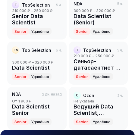
NDA
5 ч.
TopSelection
5 ч.
T
210 000 ₽ – 250 000 ₽
300 000 ₽ – 320 000 ₽
Senior Data
Data Scientist
Scientist
(Senior)
Senior
Удалённо
Senior
Удалённо
Top Selection
6 ч.
TopSelection
5 ч.
TS
T
210 000 ₽ – 250 000 ₽
Сеньор-
300 000 ₽ – 320 000 ₽
Data Scientist
датасаентист в
команду ML-
Senior
Удалённо
Senior
Удалённо
разработки
NDA
2 дн. назад
Ozon
3 ч.
O
от 1 900 ₽
Не указана
Data Scientist
Ведущий Data
Senior
Scientist,
Возвраты ML
Senior
Удалённо
Senior
Удалённо