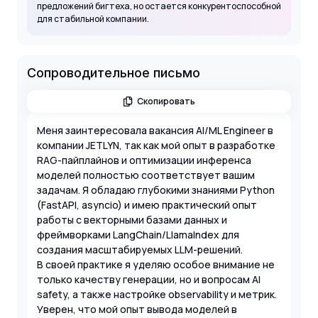
предложений бигтеха, но остается конкурентоспособной
для стабильной компании.
Сопроводительное письмо
Скопировать
Меня заинтересовала вакансия AI/ML Engineer в
компании JETLYN, так как мой опыт в разработке
RAG-пайплайнов и оптимизации инференса
моделей полностью соответствует вашим
задачам. Я обладаю глубокими знаниями Python
(FastAPI, asyncio) и имею практический опыт
работы с векторными базами данных и
фреймворками LangChain/LlamaIndex для
создания масштабируемых LLM-решений.
В своей практике я уделяю особое внимание не
только качеству генерации, но и вопросам AI
safety, а также настройке observability и метрик.
Уверен, что мой опыт вывода моделей в