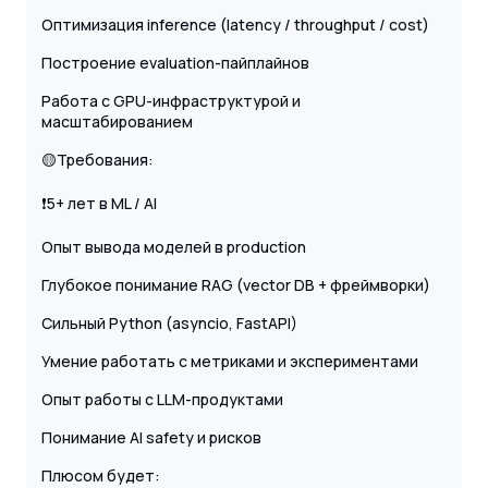
Оптимизация inference (latency / throughput / cost)
Построение evaluation-пайплайнов
Работа с GPU-инфраструктурой и
масштабированием
🟡Требования:
❗️5+ лет в ML / AI
Опыт вывода моделей в production
Глубокое понимание RAG (vector DB + фреймворки)
Сильный Python (asyncio, FastAPI)
Умение работать с метриками и экспериментами
Опыт работы с LLM-продуктами
Понимание AI safety и рисков
Плюсом будет: