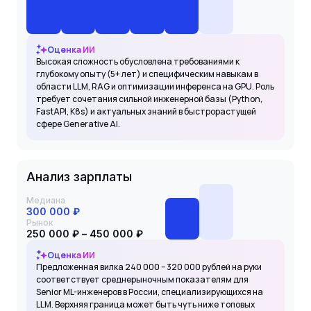
Оценка ИИ
Высокая сложность обусловлена требованиями к
глубокому опыту (5+ лет) и специфическим навыкам в
области LLM, RAG и оптимизации инференса на GPU. Роль
требует сочетания сильной инженерной базы (Python,
FastAPI, K8s) и актуальных знаний в быстрорастущей
сфере Generative AI.
Анализ зарплаты
Медиана
300 000 ₽
Рынок
250 000 ₽ – 450 000 ₽
Оценка ИИ
Предложенная вилка 240 000 – 320 000 рублей на руки
соответствует среднерыночным показателям для
Senior ML-инженеров в России, специализирующихся на
LLM. Верхняя граница может быть чуть ниже топовых