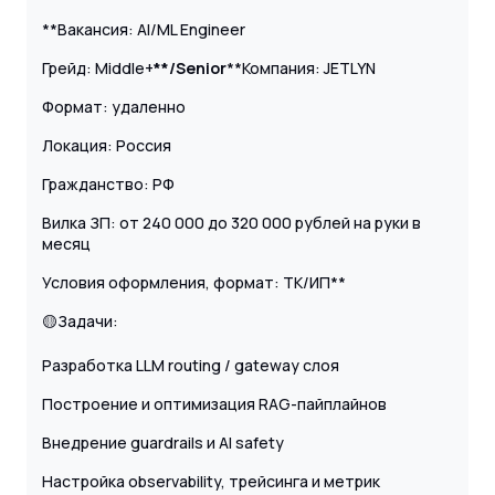
**Вакансия: AI/ML Engineer
Грейд: Middle+
**/Senior
**Компания: JETLYN
Формат: удаленно
Локация: Россия
Гражданство: РФ
Вилка ЗП: от 240 000 до 320 000 рублей на руки в
месяц
Условия оформления, формат: ТК/ИП**
🟡Задачи:
Разработка LLM routing / gateway слоя
Построение и оптимизация RAG-пайплайнов
Внедрение guardrails и AI safety
Настройка observability, трейсинга и метрик