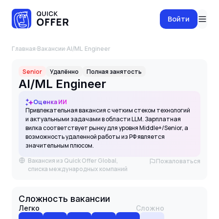
Войти
Главная
·
Вакансии
·
AI/ML Engineer
Senior
Удалённо
Полная занятость
AI/ML Engineer
Оценка ИИ
Привлекательная вакансия с четким стеком технологий
и актуальными задачами в области LLM. Зарплатная
вилка соответствует рынку для уровня Middle+/Senior, а
возможность удаленной работы из РФ является
значительным плюсом.
Вакансия из Quick Offer Global,
Пожаловаться
списка международных компаний
Сложность вакансии
Легко
Сложно