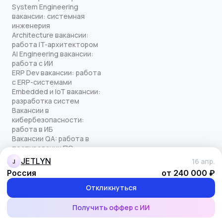
System Engineering
вакансии: системная
инженерия
Architecture вакансии:
работа IT-архитектором
AI Engineering вакансии:
работа с ИИ
ERP Dev вакансии: работа
с ERP-системами
Embedded и IoT вакансии:
разработка систем
Вакансии в
кибербезопасности:
работа в ИБ
Вакансии QA: работа в
тестировании ПО
Все права защищены
JETLYN
16 апр.
J
© quick-offer.ru 2024–2026
Россия
от 240 000 ₽
Использование cookie
Оферта на оказание услуг
Откликнуться
Политика конфиденциальности
Обработка персональных данных
Получить оффер с ИИ