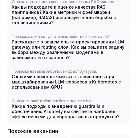
Оценка навыков построения качественных RAG-систем.
Как вы подходите к оценке качества RAG-
пайплайнов? Какие метрики и фреймворки
(например, RAGAS) используете для борьбы с
галлюцинациями?
Проверка архитектурного мышления в контексте LLM.
Расскажите о вашем опыте проектирования LLM
gateway или routing слоя. Как вы решаете задачу
выбора между различными моделями в
зависимости от запроса?
Проверка навыков работы с инфраструктурой.
С какими сложностями вы сталкивались при
масштабировании LLM-сервисов в Kubernetes с
использованием GPU?
Оценка знаний в области безопасности ИИ.
Какие подходы к внедрению guardrails и
обеспечению AI safety вы считаете наиболее
эффективными для корпоративных продуктов?
Похожие вакансии