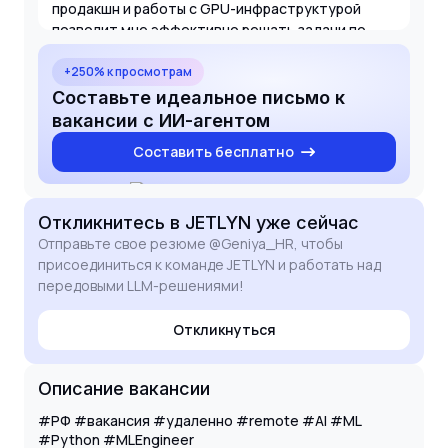
продакшн и работы с GPU-инфраструктурой
позволит мне эффективно решать задачи по
построению LLM routing слоя и оптимизации
производительности систем в JETLYN.
+250% к просмотрам
Составьте идеальное письмо к
вакансии с ИИ-агентом
Составить бесплатно
Откликнитесь
в JETLYN
уже сейчас
Отправьте свое резюме @Geniya_HR, чтобы
присоединиться к команде JETLYN и работать над
передовыми LLM-решениями!
Откликнуться
Описание вакансии
#РФ #вакансия #удаленно #remote #AI #ML
#Python #MLEngineer