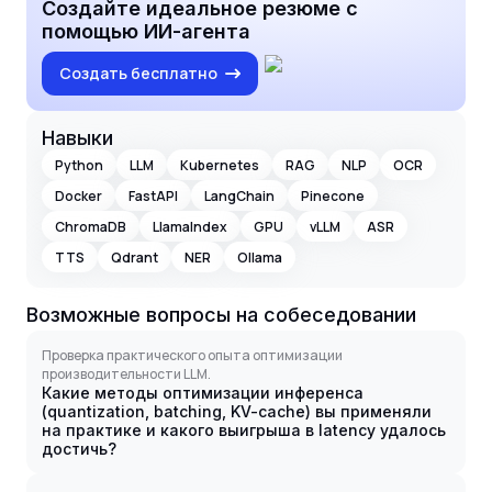
Создайте идеальное резюме с
помощью ИИ-агента
Создать бесплатно
Навыки
Python
LLM
Kubernetes
RAG
NLP
OCR
Docker
FastAPI
LangChain
Pinecone
ChromaDB
LlamaIndex
GPU
vLLM
ASR
TTS
Qdrant
NER
Ollama
Возможные вопросы на собеседовании
Проверка практического опыта оптимизации
производительности LLM.
Какие методы оптимизации инференса
(quantization, batching, KV-cache) вы применяли
на практике и какого выигрыша в latency удалось
достичь?