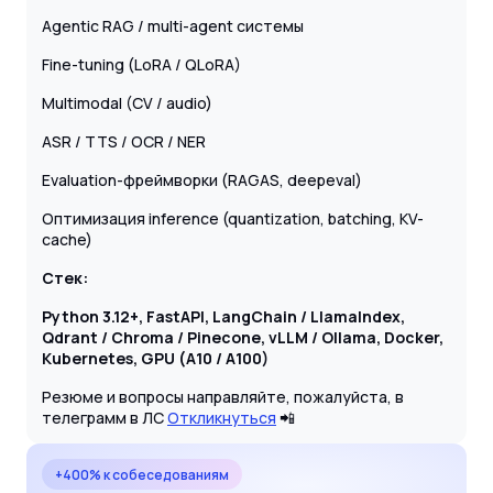
Agentic RAG / multi-agent системы
Fine-tuning (LoRA / QLoRA)
Multimodal (CV / audio)
ASR / TTS / OCR / NER
Evaluation-фреймворки (RAGAS, deepeval)
Оптимизация inference (quantization, batching, KV-
cache)
Стек:
Python 3.12+, FastAPI, LangChain / LlamaIndex,
Qdrant / Chroma / Pinecone, vLLM / Ollama, Docker,
Kubernetes, GPU (A10 / A100)
Резюме и вопросы направляйте, пожалуйста, в
телеграмм в ЛС
Откликнуться
📲
+400% к собеседованиям