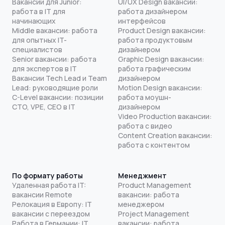
Вакансии для Junior:
UI/UX Design вакансии:
работа в IT для
работа дизайнером
начинающих
интерфейсов
Middle вакансии: работа
Product Design вакансии:
для опытных IT-
работа продуктовым
специалистов
дизайнером
Senior вакансии: работа
Graphic Design вакансии:
для экспертов в IT
работа графическим
Вакансии Tech Lead и Team
дизайнером
Lead: руководящие роли
Motion Design вакансии:
C-Level вакансии: позиции
работа моушн-
CTO, VPE, CEO в IT
дизайнером
Video Production вакансии:
работа с видео
Content Creation вакансии:
работа с контентом
По формату работы
Менеджмент
Удаленная работа IT:
Product Management
вакансии Remote
вакансии: работа
Релокация в Европу: IT
менеджером
вакансии с переездом
Project Management
Работа в Германии: IT
вакансии: работа