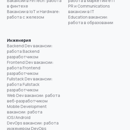
Вакансии в FinTech: работа
работа в маркетинге IT
в финтехе
PR и Communications
Вакансии в IoT и Hardware:
вакансии в IT
работа с железом
Education вакансии:
работа в образовании
Инженерия
Backend Dev вакансии:
работа Backend
разработчиком
Frontend Dev вакансии:
работа Frontend
разработчиком
Fullstack Dev вакансии:
работа Fullstack
разработчиком
Web Dev вакансии: работа
веб-разработчиком
Mobile Development
вакансии: работа
iOS/Android
DevOps вакансии: работа
инженером DevOps