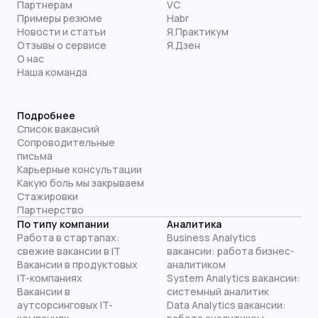
Партнерам
VC
Примеры резюме
Habr
Новости и статьи
Я.Практикум
Отзывы о сервисе
Я.Дзен
О нас
Наша команда
Подробнее
Список вакансий
Сопроводительные
письма
Карьерные консультации
Какую боль мы закрываем
Стажировки
Партнерство
По типу компании
Аналитика
Работа в стартапах:
Business Analytics
свежие вакансии в IT
вакансии: работа бизнес-
Вакансии в продуктовых
аналитиком
IT-компаниях
System Analytics вакансии:
Вакансии в
системный аналитик
аутсорсинговых IT-
Data Analytics вакансии: