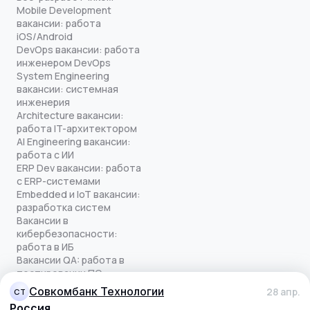
Mobile Development
вакансии: работа
iOS/Android
DevOps вакансии: работа
инженером DevOps
System Engineering
вакансии: системная
инженерия
Architecture вакансии:
работа IT-архитектором
AI Engineering вакансии:
работа с ИИ
ERP Dev вакансии: работа
с ERP-системами
Embedded и IoT вакансии:
разработка систем
Вакансии в
кибербезопасности:
работа в ИБ
Вакансии QA: работа в
тестировании ПО
Все права защищены
Совкомбанк Технологии
28 апр.
СТ
© quick-offer.ru 2024–2026
Россия
Использование cookie