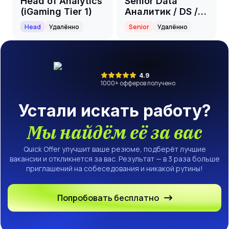
Head of Analytics
Senior Data
(iGaming Tier 1)
Аналитик / DS /
BI (нефтехимия)
Head
Удалённо
Senior
Удалённо
4.9
1000
+ офферов получено
Устали искать работу?
Мы найдём её за вас
Quick Offer улучшит ваше резюме, подберёт лучшие
вакансии и откликнется за вас. Результат — в 3 раза больше
приглашений на собеседования и никакой рутины!
Попробовать бесплатно