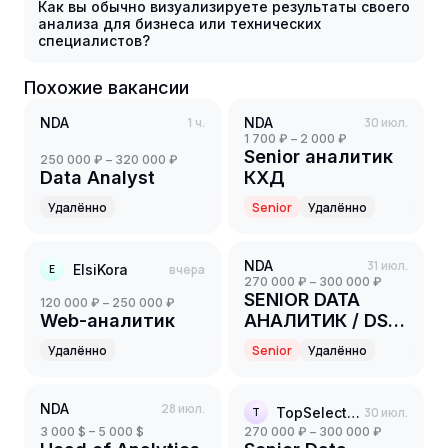
Как вы обычно визуализируете результаты своего
анализа для бизнеса или технических
специалистов?
Похожие вакансии
NDA
1 ч.
NDA
30 июл.
1 700 ₽ – 2 000 ₽
Senior аналитик
250 000 ₽ – 320 000 ₽
Data Analyst
КХД
Удалённо
Senior
Удалённо
NDA
31 июл.
ElsiKora
вчера
E
270 000 ₽ – 300 000 ₽
SENIOR DATA
120 000 ₽ – 250 000 ₽
Web-аналитик
АНАЛИТИК / DS /
BI (нефтехимия)
Удалённо
Senior
Удалённо
NDA
28 июл.
TopSelection
30 июл.
T
3 000 $ – 5 000 $
270 000 ₽ – 300 000 ₽