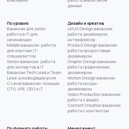
компаниях
работа аналитиком
данных
По уровню
Дизайн и креатив
Вакансии для Junior:
UI/UX Design вакансии:
работа в IT для
работа дизайнером
начинающих
интерфейсов
Middle вакансии: работа
Product Design вакансии:
для опытных IT-
работа продуктовым
специалистов
дизайнером
Senior вакансии: работа
Graphic Design вакансии:
для экспертов в IT
работа графическим
Вакансии Tech Lead и Team
дизайнером
Lead: руководящие роли
Motion Design вакансии:
C-Level вакансии: позиции
работа моушн-
CTO, VPE, CEO в IT
дизайнером
Video Production вакансии:
работа с видео
Content Creation вакансии:
работа с контентом
По формату работы
Менеджмент