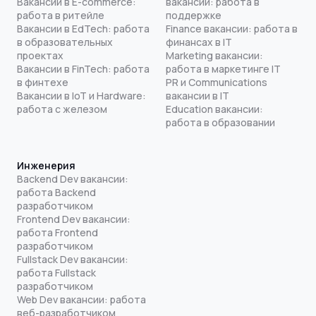
Вакансии в E-commerce:
вакансии: работа в
работа в ритейле
поддержке
Вакансии в EdTech: работа
Finance вакансии: работа в
в образовательных
финансах в IT
проектах
Marketing вакансии:
Вакансии в FinTech: работа
работа в маркетинге IT
в финтехе
PR и Communications
Вакансии в IoT и Hardware:
вакансии в IT
работа с железом
Education вакансии:
работа в образовании
Инженерия
Backend Dev вакансии:
работа Backend
разработчиком
Frontend Dev вакансии:
работа Frontend
разработчиком
Fullstack Dev вакансии:
работа Fullstack
разработчиком
Web Dev вакансии: работа
веб-разработчиком