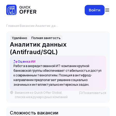
Войти
Главная
·
Вакансии
·
Аналитик данных (Antifraud/SQL)
Удалённо
Полная занятость
Аналитик данных
(Antifraud/SQL)
Оценка ИИ
Работа в аккредитованной ИТ-компании крупной
банковской группы обеспечивает стабильность и доступ
к современным технологиям. Позиция в антифрод-
направлении предполагает решение социально
значимых и интеллектуально интересных задач.
Вакансия из Quick Offer Global,
Пожаловаться
списка международных компаний
Сложность вакансии