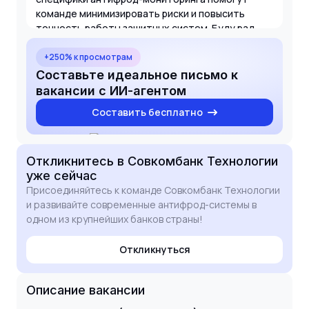
команде минимизировать риски и повысить
точность работы защитных систем. Буду рад
обсудить, как мой опыт может быть полезен
вашим проектам.
+250% к просмотрам
Составьте идеальное письмо к
вакансии с ИИ-агентом
Составить бесплатно
Откликнитесь
в Совкомбанк Технологии
уже сейчас
Присоединяйтесь к команде Совкомбанк Технологии
и развивайте современные антифрод-системы в
одном из крупнейших банков страны!
Откликнуться
Описание вакансии