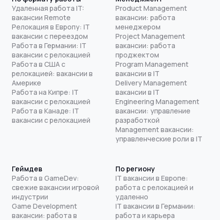
Удаленная работа IT:
Product Management
вакансии Remote
вакансии: работа
Релокация в Европу: IT
менеджером
вакансии с переездом
Project Management
Работа в Германии: IT
вакансии: работа
вакансии с релокацией
проджектом
Работа в США с
Program Management
релокацией: вакансии в
вакансии в IT
Америке
Delivery Management
Работа на Кипре: IT
вакансии в IT
вакансии с релокацией
Engineering Management
Работа в Канаде: IT
вакансии: управление
вакансии с релокацией
разработкой
Management вакансии:
управленческие роли в IT
Геймдев
По региону
Работа в GameDev:
IT вакансии в Европе:
свежие вакансии игровой
работа с релокацией и
индустрии
удаленно
Game Development
IT вакансии в Германии:
вакансии: работа в
работа и карьера