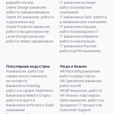
разработке игр
IT вакансии на Кипре:
Game Design вакансии:
работа в кипрских
работа геймдизайнером
компаниях
Game Art вакансии: работа
IT вакансии в США: работа
художником игр
в американских компаниях
Game Producer вакансии:
IT вакансии в Канаде:
работа продюсером игр
работа в канадских IT
Level Design вакансии:
IT вакансии в Израиле:
работа левел-дизайнером
работа и релокация
IT вакансии в России:
работа в РФ компаниях
Популярные индустрии
Люди и бизнес
AI вакансии: работа в
HR Recruiting вакансии:
сфере искусственного
работа рекрутером
интеллекта
HR Operations вакансии:
Вакансии в iGaming:
работа в HR
работа в сфере гемблинга
HR BP вакансии: работа
Вакансии в Web3 и Crypto:
HR-бизнес-партнером
работа в крипте
Sales вакансии: работа в
Вакансии в Software и SaaS
продажах IT-продуктов
компаниях
Customer Support