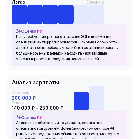
Легко
Сложно
Оценка ИИ
Роль требует уверенного владения SQL и понимания
специфики антифрод-процессов. Основная сложность
заключается в необходимости быстро анализировать
большие объемы данных и находить неочевидные
закономерности в поведении пользователей.
Анализ зарплаты
Медиана
200 000 ₽
Рынок
140 000 ₽ – 280 000 ₽
Оценка ИИ
Зарплата в объявлении не указана, однако для
специалистов уровня Middle в банковском секторе РФ
рыночные предложения обычно находятся в диапазоне