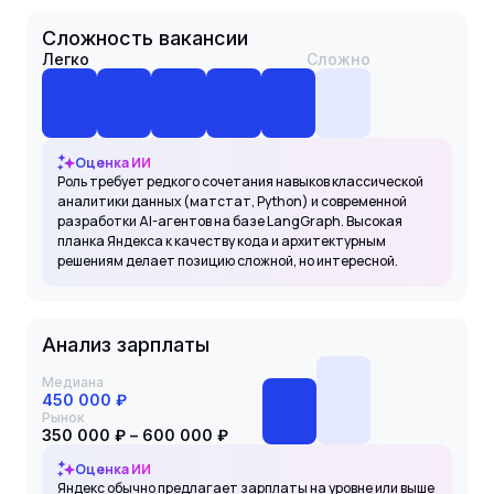
Сложность вакансии
Легко
Сложно
Оценка ИИ
Роль требует редкого сочетания навыков классической
аналитики данных (матстат, Python) и современной
разработки AI-агентов на базе LangGraph. Высокая
планка Яндекса к качеству кода и архитектурным
решениям делает позицию сложной, но интересной.
Анализ зарплаты
Медиана
450 000 ₽
Рынок
350 000 ₽ – 600 000 ₽
Оценка ИИ
Яндекс обычно предлагает зарплаты на уровне или выше