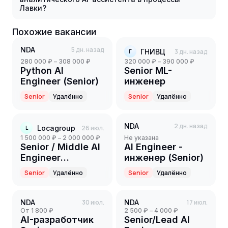
Лавки?
Похожие вакансии
NDA
5 дн. назад
ГНИВЦ
3 дн. назад
Г
280 000 ₽ – 308 000 ₽
320 000 ₽ – 390 000 ₽
Python AI
Senior ML-
Engineer (Senior)
инженер
Senior
Удалённо
Senior
Удалённо
NDA
2 дн. назад
Locagroup
26 июл.
L
1 500 000 ₽ – 2 000 000 ₽
Не указана
Senior / Middle AI
AI Engineer -
Engineer
инженер (Senior)
(Computer Vision)
Senior
Удалённо
Senior
Удалённо
NDA
30 июл.
NDA
17 июл.
от 1 800 ₽
2 500 ₽ – 4 000 ₽
AI-разработчик
Senior/Lead AI