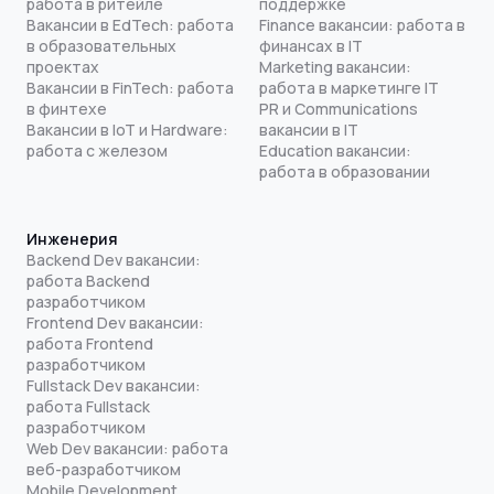
работа в ритейле
поддержке
Вакансии в EdTech: работа
Finance вакансии: работа в
в образовательных
финансах в IT
проектах
Marketing вакансии:
Вакансии в FinTech: работа
работа в маркетинге IT
в финтехе
PR и Communications
Вакансии в IoT и Hardware:
вакансии в IT
работа с железом
Education вакансии:
работа в образовании
Инженерия
Backend Dev вакансии:
работа Backend
разработчиком
Frontend Dev вакансии:
работа Frontend
разработчиком
Fullstack Dev вакансии:
работа Fullstack
разработчиком
Web Dev вакансии: работа
веб-разработчиком
Mobile Development