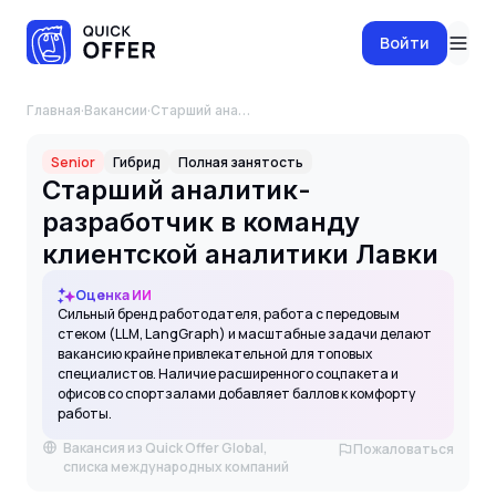
Войти
Главная
·
Вакансии
·
Старший аналитик-разработчик в команду клиентской аналитики Лавки
Senior
Гибрид
Полная занятость
Старший аналитик-
разработчик в команду
клиентской аналитики Лавки
Оценка ИИ
Сильный бренд работодателя, работа с передовым
стеком (LLM, LangGraph) и масштабные задачи делают
вакансию крайне привлекательной для топовых
специалистов. Наличие расширенного соцпакета и
офисов со спортзалами добавляет баллов к комфорту
работы.
Вакансия из Quick Offer Global,
Пожаловаться
списка международных компаний