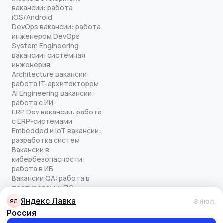
вакансии: работа
iOS/Android
DevOps вакансии: работа
инженером DevOps
System Engineering
вакансии: системная
инженерия
Architecture вакансии:
работа IT-архитектором
AI Engineering вакансии:
работа с ИИ
ERP Dev вакансии: работа
с ERP-системами
Embedded и IoT вакансии:
разработка систем
Вакансии в
кибербезопасности:
работа в ИБ
Вакансии QA: работа в
тестировании ПО
Все права защищены
Яндекс Лавка
8 июл.
ЯЛ
© quick-offer.ru 2024–2026
Россия
Использование cookie
Оферта на оказание услуг