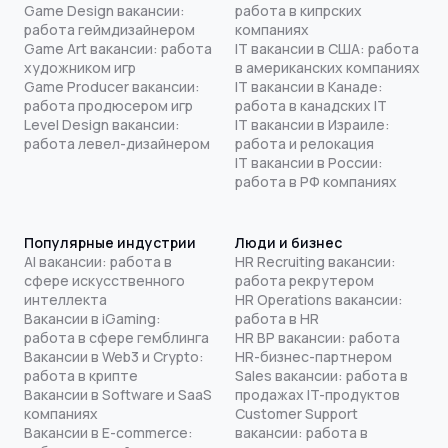
Game Design вакансии:
работа в кипрских
работа геймдизайнером
компаниях
Game Art вакансии: работа
IT вакансии в США: работа
художником игр
в американских компаниях
Game Producer вакансии:
IT вакансии в Канаде:
работа продюсером игр
работа в канадских IT
Level Design вакансии:
IT вакансии в Израиле:
работа левел-дизайнером
работа и релокация
IT вакансии в России:
работа в РФ компаниях
Популярные индустрии
Люди и бизнес
AI вакансии: работа в
HR Recruiting вакансии:
сфере искусственного
работа рекрутером
интеллекта
HR Operations вакансии:
Вакансии в iGaming:
работа в HR
работа в сфере гемблинга
HR BP вакансии: работа
Вакансии в Web3 и Crypto:
HR-бизнес-партнером
работа в крипте
Sales вакансии: работа в
Вакансии в Software и SaaS
продажах IT-продуктов
компаниях
Customer Support
Вакансии в E-commerce:
вакансии: работа в