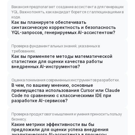
Вакансия предполагает создание ассистента для генерации
YQL. Важно понять, как кандидат борется с галлюцинациями в
коде.
Как вы планируете обеспечивать
синтаксическую корректность и безопасность
YQL-запросов, генерируемых AI-ассистентом?
Проверка фундаментальных знаний, указанных в
требованиях.
Как вы применяете методы математической
статистики для оценки качества работы
внедренных AI-инструментов?
Оценка понимания современных инструментов разработки.
В чем, по вашему мнению, основные
преимущества использования Cursor или Claude
Code по сравнению с классическими IDE при
разработке AI-сервисов?
Проверка продуктового мышления и умения приносить пользу
бизнесу.
Какие метрики эффективности вы бы
предложили для оценки успеха внедрения
аналитического AI-ассистента в процессы