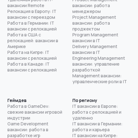
вакансии Remote
вакансии: работа
Релокация в Европу: IT
менеджером
вакансии с переездом
Project Management
Работа в Германии: IT
вакансии: работа
вакансии с релокацией
проджектом
Работа в США с
Program Management
релокацией: вакансии в
вакансии в IT
Америке
Delivery Management
Работа на Кипре: IT
вакансии в IT
вакансии с релокацией
Engineering Management
Работа в Канаде: IT
вакансии: управление
вакансии с релокацией
разработкой
Management вакансии:
управленческие роли в IT
Геймдев
По региону
Работа в GameDev:
IT вакансии в Европе:
свежие вакансии игровой
работа с релокацией и
индустрии
удаленно
Game Development
IT вакансии в Германии:
вакансии: работа в
работа и карьера
разработке игр
IT вакансии на Кипре: