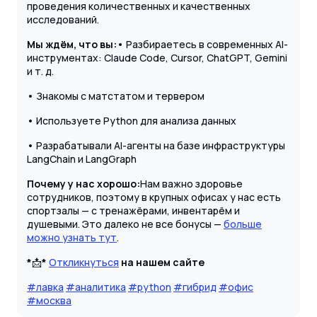
проведения количественных и качественных
исследований.
Мы ждём, что вы:
• Разбираетесь в современных AI-
инструментах: Claude Code, Cursor, ChatGPT, Gemini
и т. д.
• Знакомы с матстатом и тервером
• Используете Python для анализа данных
• Разрабатывали AI-агенты на базе инфраструктуры
LangChain и LangGraph
Почему у нас хорошо:
Нам важно здоровье
сотрудников, поэтому в крупных офисах у нас есть
спортзалы — с тренажёрами, инвентарём и
душевыми. Это далеко не все бонусы —
больше
можно узнать тут
.
*
📩
*
Откликнуться
на нашем сайте
#лавка
#аналитика
#python
#гибрид
#офис
#москва