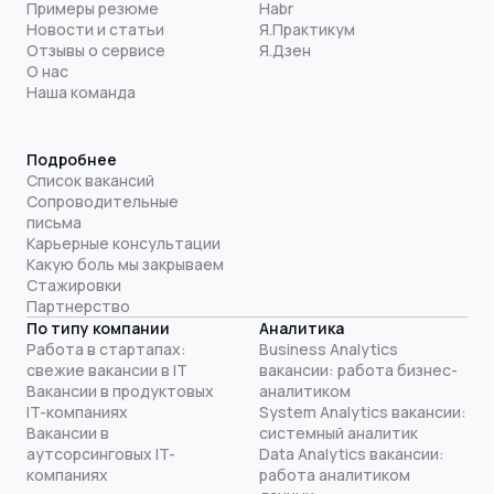
Примеры резюме
Habr
Новости и статьи
Я.Практикум
Отзывы о сервисе
Я.Дзен
О нас
Наша команда
Подробнее
Список вакансий
Сопроводительные
письма
Карьерные консультации
Какую боль мы закрываем
Стажировки
Партнерство
По типу компании
Аналитика
Работа в стартапах:
Business Analytics
свежие вакансии в IT
вакансии: работа бизнес-
Вакансии в продуктовых
аналитиком
IT-компаниях
System Analytics вакансии:
Вакансии в
системный аналитик
аутсорсинговых IT-
Data Analytics вакансии:
компаниях
работа аналитиком