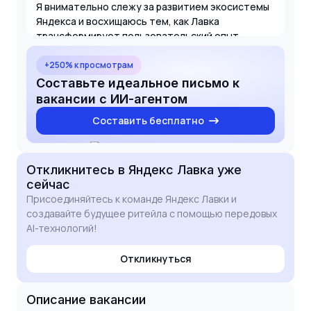
Я внимательно слежу за развитием экосистемы
Яндекса и восхищаюсь тем, как Лавка
трансформирует пользовательский опыт.
Уверен, что мои навыки в автоматизации
бизнес-процессов и опыт работы с Claude,
+250% к просмотрам
ChatGPT и Gemini помогут вашей команде
Составьте идеальное письмо к
вывести внутренние аналитические
вакансии с ИИ-агентом
инструменты на новый уровень. Буду рад
Составить бесплатно
обсудить, как мой технический бэкграунд
поможет в реализации амбициозных AI-проектов
Лавки.
Откликнитесь
в Яндекс Лавка
уже
сейчас
Присоединяйтесь к команде Яндекс Лавки и
создавайте будущее ритейла с помощью передовых
AI-технологий!
Откликнуться
Описание вакансии