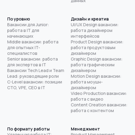
данных
По уровню
Дизайн и креатив
Вакансии для Junior:
UI/UX Design вакансии:
работа в IT для
работа дизайнером
начинающих
интерфейсов
Middle вакансии: работа
Product Design вакансии:
для опытных IT-
работа продуктовым
специалистов
дизайнером
Senior вакансии: работа
Graphic Design вакансии:
для экспертов в IT
работа графическим
Вакансии Tech Lead и Team
дизайнером
Lead: руководящие роли
Motion Design вакансии:
C-Level вакансии: позиции
работа моушн-
CTO, VPE, CEO в IT
дизайнером
Video Production вакансии:
работа с видео
Content Creation вакансии:
работа с контентом
По формату работы
Менеджмент
Удаленная работа IT:
Product Management