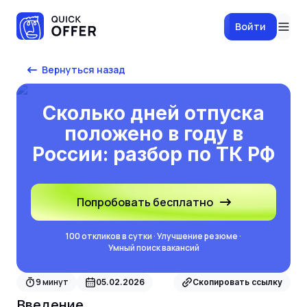
Войти
Вернуться назад
Сколько дней отпуска
положено в году в
России: разбор по ТК РФ
Попробовать бесплатно
100 откликов в сутки · Улучшение резюме ·
Умный поиск вакансий
9
минут
05.02.2026
Скопировать ссылку
Введение