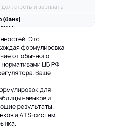
 должность и зарплата
 (банк)
ации:
р (банк)
;
анностей. Это
: полная занятость
боты: полный день
 каждая формулировка
ти до работы: не имеет значения
ичие от обычного
 нормативами ЦБ РФ,
регулятора. Ваше
формулировок для
аблицы навыков и
яющие результаты.
нков и ATS-систем,
рынка.