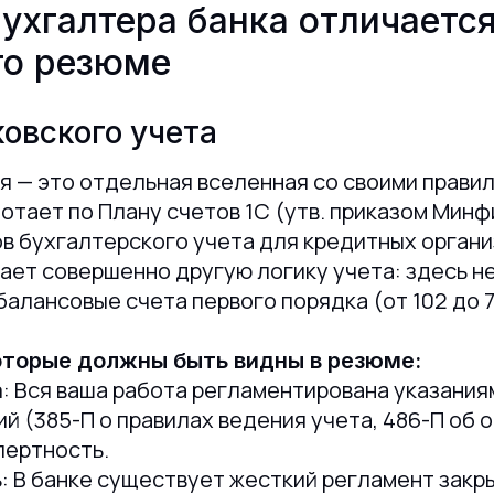
ухгалтера банка отличается
го резюме
овского учета
я — это отдельная вселенная со своими правил
тает по Плану счетов 1С (утв. приказом Минфи
в бухгалтерского учета для кредитных орган
ает совершенно другую логику учета: здесь не
 балансовые счета первого порядка (от 102 до 
оторые должны быть видны в резюме:
: Вся ваша работа регламентирована указания
а
й (385-П о правилах ведения учета, 486-П об 
пертность.
: В банке существует жесткий регламент зак
ь