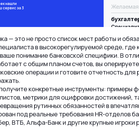
ек нашли
Желаемая
ш сервис за 3
бухгалтер
Специализ
-
бухгалте
ка — это не просто список мест работы и обяз
Занятость
График ра
пециалиста в высокорегулируемой среде, где
Время в пу
ваше понимание банковской специфики. В отл
аботает с общим планом счетов, вы оперируете
овские операции и готовите отчетность для 
ражать.
 получите конкретные инструменты: примеры 
листов, метрики для оцифровки достижений, т
ревращения рутинных обязанностей в впечатл
ован под реальные требования HR-отделов ба
ер, ВТБ, Альфа-Банк и другие крупные игроки 