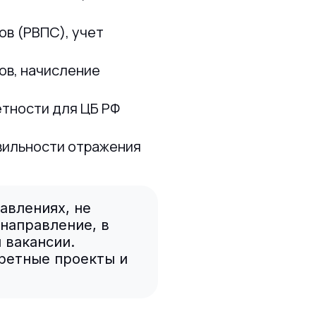
в (РВПС), учет
ов, начисление
тности для ЦБ РФ
авильности отражения
авлениях, не
 направление, в
 вакансии.
кретные проекты и