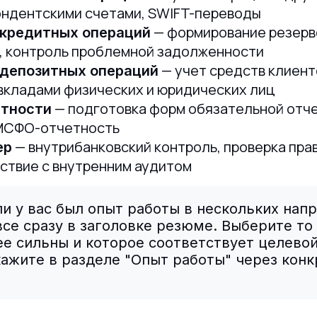
ондентскими счетами, SWIFT-переводы
— формирование резерво
 кредитных операций
, контроль проблемной задолженности
— учет средств клиент
 депозитных операций
 вкладами физических и юридических лиц
— подготовка форм обязательной отче
етности
 МСФО-отчетность
— внутрибанковский контроль, проверка пр
ер
ствие с внутренним аудитом
и у вас был опыт работы в нескольких напр
все сразу в заголовке резюме. Выберите то
е сильны и которое соответствует целевой
ажите в разделе "Опыт работы" через кон