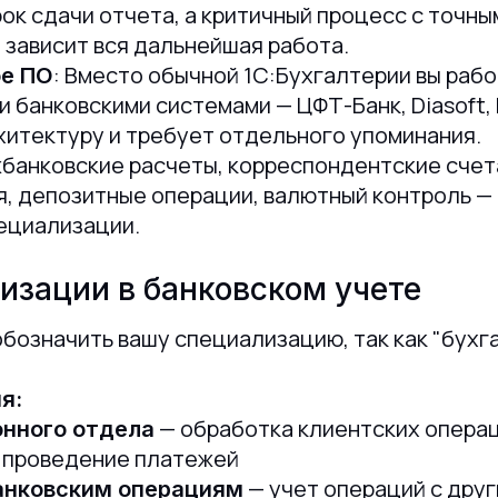
рок сдачи отчета, а критичный процесс с точн
 зависит вся дальнейшая работа.
: Вместо обычной 1С:Бухгалтерии вы рабо
е ПО
 банковскими системами — ЦФТ-Банк, Diasoft, 
рхитектуру и требует отдельного упоминания.
жбанковские расчеты, корреспондентские сче
, депозитные операции, валютный контроль —
ециализации.
изации в банковском учете
обозначить вашу специализацию, так как "бухг
я:
— обработка клиентских операц
онного отдела
, проведение платежей
— учет операций с друг
анковским операциям