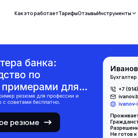
Как это работает
Тарифы
Отзывы
Инструменты
тера банка:
Иванов
дство по
бухгалтер
 примерами для
+7 (914
ример резюме для профессии и
ivanov.
 с советами бесплатно.
ivanov-
Проживает
ное резюме
Гражданст
Разрешение
Не готов к