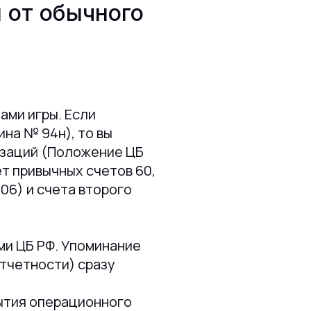
 от обычного
ами игры. Если
на № 94н), то вы
изаций (Положение ЦБ
т привычных счетов 60,
706) и счета второго
ми ЦБ РФ. Упоминание
отчетности) сразу
рытия операционного