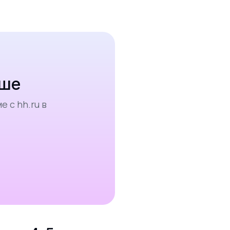
чше
 с hh.ru в