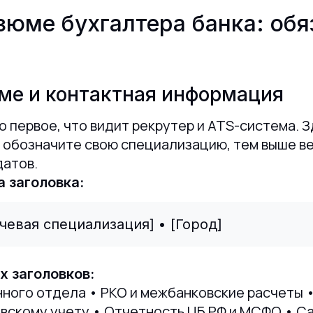
зюме бухгалтера банка: об
ме и контактная информация
о первое, что видит рекрутер и ATS-система. 
ы обозначите свою специализацию, тем выше в
датов.
 заголовка:
чевая специализация] • [Город]
 заголовков:
ного отдела • РКО и межбанковские расчеты 
вскому учету • Отчетность ЦБ РФ и МСФО • С