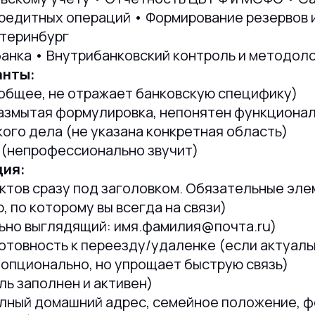
кредитных операций • Формирование резервов 
атеринбург
анка • Внутрибанковский контроль и методоло
анты:
общее, не отражает банковскую специфику)
размытая формулировка, непонятен функционал
ого дела (не указана конкретная область)
 (непрофессионально звучит)
ия:
ктов сразу под заголовком. Обязательные эле
 по которому вы всегда на связи)
ьно выглядящий: имя.фамилия@почта.ru)
готовность к переезду/удаленке (если актуаль
опционально, но упрощает быструю связь)
ль заполнен и активен)
олный домашний адрес, семейное положение, ф