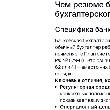
Чем резюме б
бухгалтерско
Специфика банк
Банковская бухгалтери
обычный бухгалтер рабо
применяете План счето
РФ № 579-П). Это означ
62 или 41 — вместо них
порядка.
Ключевые отличия, к
Регуляторная сред
конкретных положени
показывает вашу экс
Операционный ден