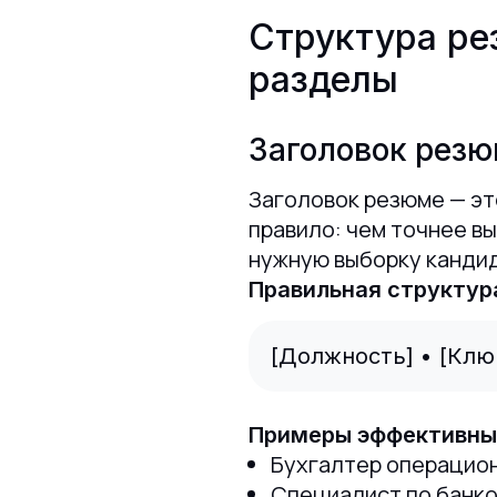
Структура ре
разделы
Заголовок резю
Заголовок резюме — эт
правило: чем точнее в
нужную выборку канди
Правильная структура
[Должность] • [Клю
Примеры эффективных
Бухгалтер операцион
Специалист по банко