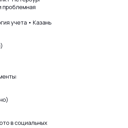
и проблемная
гия учета • Казань
)
менты:
но)
ото в социальных