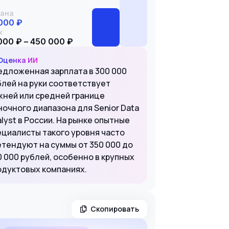
ана
000 ₽
к
000 ₽ – 450 000 ₽
Оценка ИИ
едложенная зарплата в 300 000
блей на руки соответствует
жней или средней границе
ночного диапазона для Senior Data
lyst в России. На рынке опытные
ециалисты такого уровня часто
етендуют на суммы от 350 000 до
0 000 рублей, особенно в крупных
одуктовых компаниях.
Скопировать