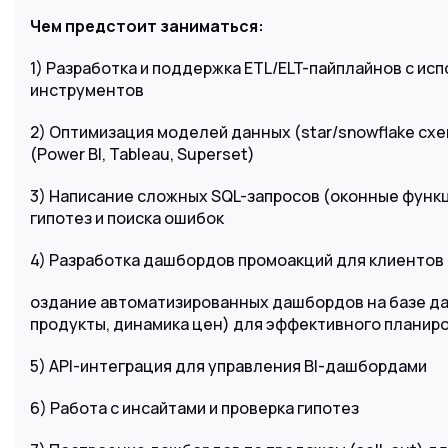
Чем предстоит заниматься:
1) Разработка и поддержка ETL/ELT-пайплайнов с исп
инструментов
2) Оптимизация моделей данных (star/snowflake схем
(Power BI, Tableau, Superset)
3) Написание сложных SQL-запросов (оконные функци
гипотез и поиска ошибок
4) Разработка дашбордов промоакций для клиентов
оздание автоматизированных дашбордов на базе да
продукты, динамика цен) для эффективного планир
5) API-интеграция для управления BI-дашбордами
6) Работа с инсайтами и проверка гипотез