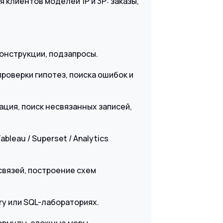
 клиентов моделей 1P и 3P: заказы,
конструкции, подзапросы.
роверки гипотез, поиска ошибок и
ация, поиск несвязанных записей,
bleau / Superset / Analytics
связей, построение схем
ry или SQL-лабораториях.