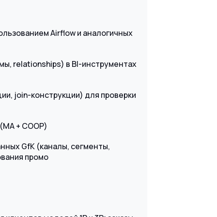
ользованием Airflow и аналогичных
ы, relationships) в BI-инструментах
и, join-конструкции) для проверки
 (MA + COOP)
нных GfK (каналы, сегменты,
ования промо