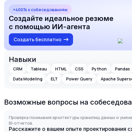
+400% к собеседованиям
Создайте идеальное резюме
с помощью ИИ-агента
Создать бесплатно
Навыки
CRM
Tableau
HTML
CSS
Python
Pandas
Data Modeling
ELT
Power Query
Apache Supers
Возможные вопросы на собеседов
Проверка понимания архитектуры хранилищ данных и умен
BI-отчетов.
Расскажите о вашем опыте проектирования сх