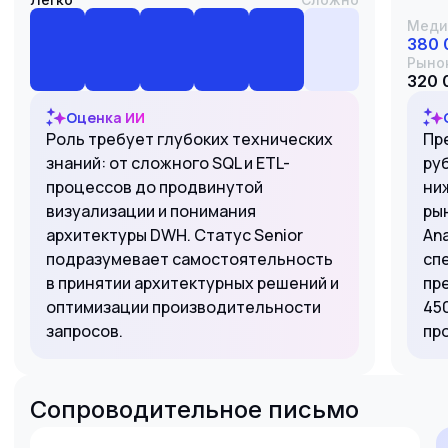
Меди
380 
Рыно
320 
Оценка ИИ
Роль требует глубоких технических
Пр
знаний: от сложного SQL и ETL-
ру
процессов до продвинутой
ни
визуализации и понимания
ры
архитектуры DWH. Статус Senior
Ana
подразумевает самостоятельность
сп
в принятии архитектурных решений и
пр
оптимизации производительности
45
запросов.
пр
Сопроводительное письмо