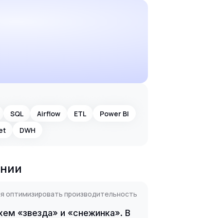
SQL
Airflow
ETL
Power BI
et
DWH
ании
ия оптимизировать производительность
ем «звезда» и «снежинка». В