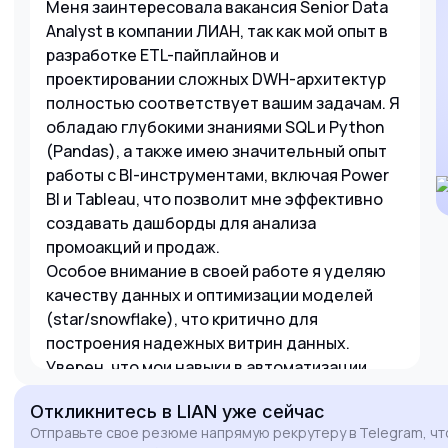
Меня заинтересовала вакансия Senior Data
Analyst в компании ЛИАН, так как мой опыт в
разработке ETL-пайплайнов и
проектировании сложных DWH-архитектур
полностью соответствует вашим задачам. Я
обладаю глубокими знаниями SQL и Python
(Pandas), а также имею значительный опыт
работы с BI-инструментами, включая Power
BI и Tableau, что позволит мне эффективно
создавать дашборды для анализа
промоакций и продаж.
Особое внимание в своей работе я уделяю
качеству данных и оптимизации моделей
(star/snowflake), что критично для
построения надежных витрин данных.
Уверен, что мои навыки в автоматизации
отчетности и работе с API-интеграциями
Откликнитесь
в LIAN
уже сейчас
помогут вашей команде быстрее получать
Отправьте свое резюме напрямую рекрутеру в Telegram, чт
ценные инсайты и оптимизировать бизнес-