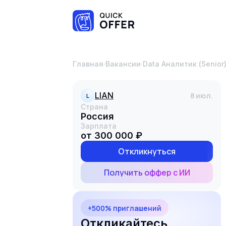
Главная
·
Вакансии
·
Data Аналитик (Senior
LIAN
8 июл.
L
Страна
Россия
Зарплата
от 300 000 ₽
Откликнуться
Получить оффер с ИИ
+500% приглашений
Откликайтесь