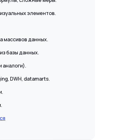
ормулы, сложные меры.
визуальных элементов.
а массивов данных.
/из базы данных.
и аналоги).
ing, DWH, datamarts.
и.
.
ся