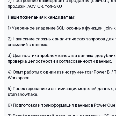
7) Построение дашбордов по продажам (sell-out) для
продажи, AOV, CR, топ-SKU
Наши пожелания к кандидатам:
1) Уверенное владение SQL: оконные функции, join-
2) Написание сложных аналитических запросов для п
аномалий в данных.
3) Диагностика проблем качества данных: дедублик
проверка целостности и согласованности данных.
4) Опыт работы с одним из инструментов: Power BI / Ta
Workspace.
5) Проектирование и оптимизация моделей данных, 
star/snowflake.
6) Подготовка и трансформация данных в Power Que