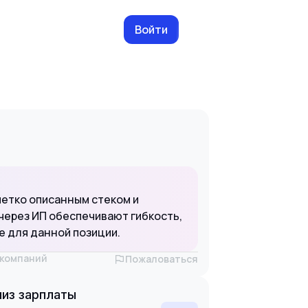
Войти
четко описанным стеком и
через ИП обеспечивают гибкость,
е для данной позиции.
х компаний
Пожаловаться
из зарплаты