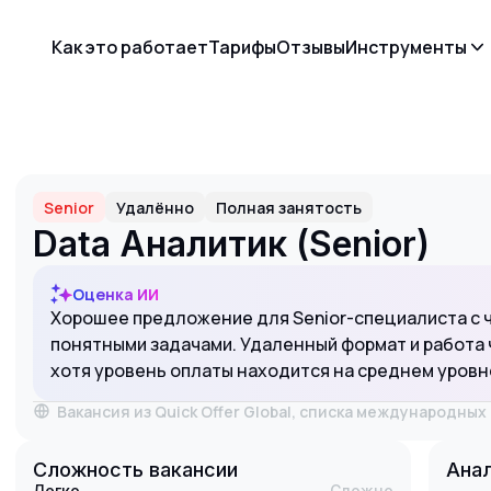
Как это работает
Тарифы
Отзывы
Инструменты
)
Senior
Удалённо
Полная занятость
Data Аналитик (Senior)
Оценка ИИ
Хорошее предложение для Senior-специалиста с 
понятными задачами. Удаленный формат и работа 
хотя уровень оплаты находится на среднем уровн
Вакансия из Quick Offer Global, списка международны
Сложность вакансии
Анал
Легко
Сложно