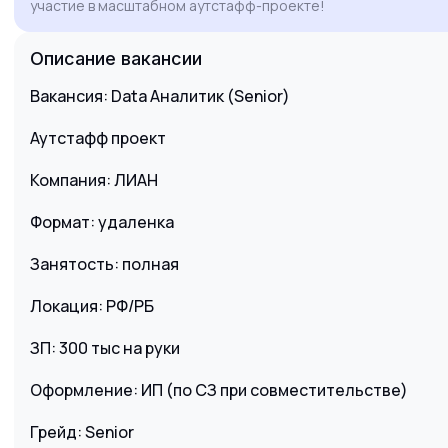
участие в масштабном аутстафф-проекте!
процессы. Буду рад обсудить, как мой опыт
поможет в реализации ваших текущих задач.
Описание вакансии
Вакансия: Data Аналитик (Senior)
Аутстафф проект
Компания: ЛИАН
Формат: удаленка
Занятость: полная
Локация: РФ/РБ
ЗП: 300 тыс на руки
Оформление: ИП (по СЗ при совместительстве)
Грейд: Senior