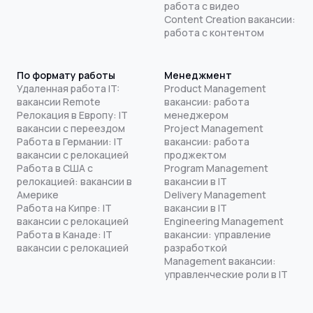
работа с видео
Content Creation вакансии:
работа с контентом
По формату работы
Менеджмент
Удаленная работа IT:
Product Management
вакансии Remote
вакансии: работа
Релокация в Европу: IT
менеджером
вакансии с переездом
Project Management
Работа в Германии: IT
вакансии: работа
вакансии с релокацией
проджектом
Работа в США с
Program Management
релокацией: вакансии в
вакансии в IT
Америке
Delivery Management
Работа на Кипре: IT
вакансии в IT
вакансии с релокацией
Engineering Management
Работа в Канаде: IT
вакансии: управление
вакансии с релокацией
разработкой
Management вакансии:
управленческие роли в IT