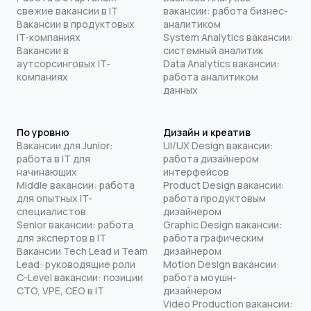
свежие вакансии в IT
вакансии: работа бизнес-
Вакансии в продуктовых
аналитиком
IT-компаниях
System Analytics вакансии:
Вакансии в
системный аналитик
аутсорсинговых IT-
Data Analytics вакансии:
компаниях
работа аналитиком
данных
По уровню
Дизайн и креатив
Вакансии для Junior:
UI/UX Design вакансии:
работа в IT для
работа дизайнером
начинающих
интерфейсов
Middle вакансии: работа
Product Design вакансии:
для опытных IT-
работа продуктовым
специалистов
дизайнером
Senior вакансии: работа
Graphic Design вакансии:
для экспертов в IT
работа графическим
Вакансии Tech Lead и Team
дизайнером
Lead: руководящие роли
Motion Design вакансии:
C-Level вакансии: позиции
работа моушн-
CTO, VPE, CEO в IT
дизайнером
Video Production вакансии: