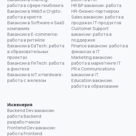
работа в сфере гемблинга
HR BP вакансии: работа
Вакансии в Web3 и Crypto:
HR-бизнес-партнером
работа в крипте
Sales вакансии: работа в
Вакансии в Software и SaaS
продажах IT-продуктов
компаниях
Customer Support
Вакансии в E-commerce:
вакансии: работа в
работа в ритейле
поддержке
Вакансии в EdTech: работа
Finance вакансии: работа в
в образовательных
финансах в IT
проектах
Marketing вакансии:
Вакансии в FinTech: работа
работа в маркетинге IT
в финтехе
PR и Communications
Вакансии в IoT и Hardware:
вакансии в IT
работа с железом
Education вакансии:
работа в образовании
Инженерия
Backend Dev вакансии:
работа Backend
разработчиком
Frontend Dev вакансии:
работа Frontend