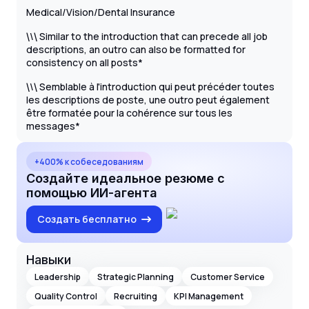
Medical/Vision/Dental Insurance
\
Similar to the introduction that can precede all job
\
\
descriptions, an outro can also be formatted for
consistency on all posts*
\
Semblable à l'introduction qui peut précéder toutes
\
\
les descriptions de poste, une outro peut également
être formatée pour la cohérence sur tous les
messages*
+400% к собеседованиям
Создайте идеальное резюме с
помощью ИИ-агента
Создать бесплатно
Навыки
Leadership
Strategic Planning
Customer Service
Quality Control
Recruiting
KPI Management