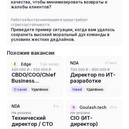
качества, чтобы минимизировать возвраты и
жалобы клиентов?
Работа в быстро меняющейся среде требует
стрессоустойчивости.
Приведите пример ситуации, когда вам удалось
сохранить высокий моральный дух команды в
условиях жестких дедлайнов.
Похожие вакансии
NDA
27 июл.
Edge
5 дн. назад
E
420 000 ₽ – 550 000 ₽
700 000 ₽ – 800 000 ₽
CBDO/COO/Chief
Директор по ИТ-
Business
разработке
Development
C-Level
Удалённо
Head
Удалённо
Officer/Chief
Operating Officer
NDA
5 ч.
Goulash.tech
23 ч.
G
Не указана
Не указана
Технический
CIO (ИТ-
директор / CTO
директор)