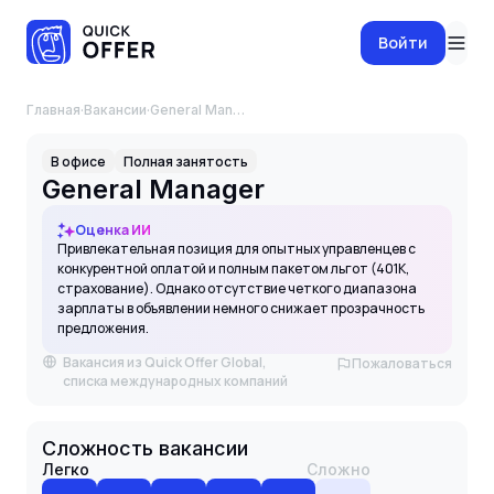
Войти
Главная
·
Вакансии
·
General Manager
В офисе
Полная занятость
General Manager
Оценка ИИ
Привлекательная позиция для опытных управленцев с
конкурентной оплатой и полным пакетом льгот (401K,
страхование). Однако отсутствие четкого диапазона
зарплаты в объявлении немного снижает прозрачность
предложения.
Вакансия из Quick Offer Global,
Пожаловаться
списка международных компаний
Сложность вакансии
Легко
Сложно