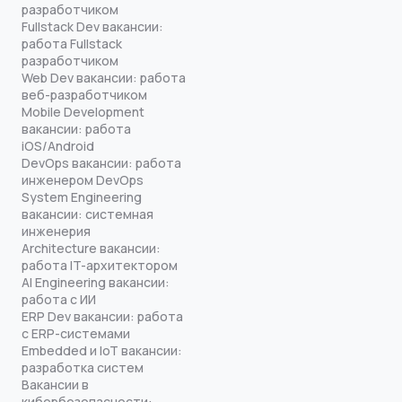
разработчиком
Fullstack Dev вакансии:
работа Fullstack
разработчиком
Web Dev вакансии: работа
веб-разработчиком
Mobile Development
вакансии: работа
iOS/Android
DevOps вакансии: работа
инженером DevOps
System Engineering
вакансии: системная
инженерия
Architecture вакансии:
работа IT-архитектором
AI Engineering вакансии:
работа с ИИ
ERP Dev вакансии: работа
с ERP-системами
Embedded и IoT вакансии:
разработка систем
Вакансии в
кибербезопасности: