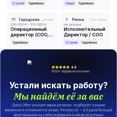
C-Level
Удалённо
Head
Удалённо
Городская Реклама
вчера
Ренна
2 дн. назад
ГР
Р
200 000 ₽ – 350 000 ₽
Не указана
Операционный
Исполнительный
директор (COO,
Директор / COO
масштабирование
Удалённо
C-Level
Удалённо
федеральной
proptech-
платформы)
4.9
1000
+ офферов получено
Устали искать работу?
Мы найдём её за вас
Quick Offer улучшит ваше резюме, подберёт лучшие
вакансии и откликнется за вас. Результат — в 3 раза больше
приглашений на собеседования и никакой рутины!