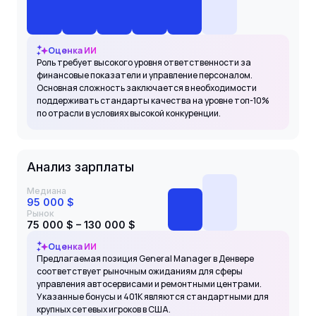
Оценка ИИ
Роль требует высокого уровня ответственности за
финансовые показатели и управление персоналом.
Основная сложность заключается в необходимости
поддерживать стандарты качества на уровне топ-10%
по отрасли в условиях высокой конкуренции.
Анализ зарплаты
Медиана
95 000 $
Рынок
75 000 $ – 130 000 $
Оценка ИИ
Предлагаемая позиция General Manager в Денвере
соответствует рыночным ожиданиям для сферы
управления автосервисами и ремонтными центрами.
Указанные бонусы и 401K являются стандартными для
крупных сетевых игроков в США.