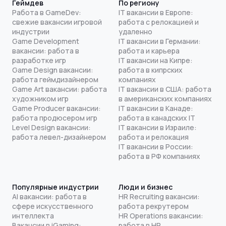
Геймдев
По региону
Работа в GameDev:
IT вакансии в Европе:
свежие вакансии игровой
работа с релокацией и
индустрии
удаленно
Game Development
IT вакансии в Германии:
вакансии: работа в
работа и карьера
разработке игр
IT вакансии на Кипре:
Game Design вакансии:
работа в кипрских
работа геймдизайнером
компаниях
Game Art вакансии: работа
IT вакансии в США: работа
художником игр
в американских компаниях
Game Producer вакансии:
IT вакансии в Канаде:
работа продюсером игр
работа в канадских IT
Level Design вакансии:
IT вакансии в Израиле:
работа левел-дизайнером
работа и релокация
IT вакансии в России:
работа в РФ компаниях
Популярные индустрии
Люди и бизнес
AI вакансии: работа в
HR Recruiting вакансии:
сфере искусственного
работа рекрутером
интеллекта
HR Operations вакансии:
Вакансии в iGaming:
работа в HR