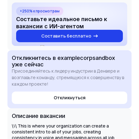
the opportunity to recruit and develop talent for
future growth within the organization. I look forward
+250% к просмотрам
to the possibility of bringing my expertise in KPI
Составьте идеальное письмо к
management and quality control to your team.
вакансии с ИИ-агентом
Составить бесплатно
Откликнитесь
в examplecorpsandbox
уже сейчас
Присоединяйтесь к лидеру индустрии в Денвере и
возглавьте команду, стремящуюся к совершенству в
каждом проекте!
Откликнуться
Описание вакансии
\
This is where your organization can create a
\
\
consistent intro to all of your jobs, creating
consistency in voice and messaging across all job