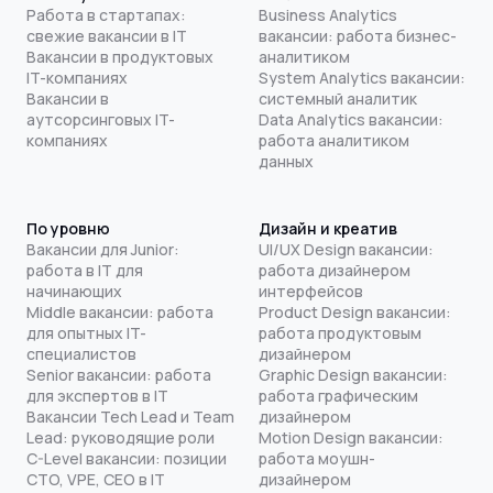
Работа в стартапах:
Business Analytics
свежие вакансии в IT
вакансии: работа бизнес-
Вакансии в продуктовых
аналитиком
IT-компаниях
System Analytics вакансии:
Вакансии в
системный аналитик
аутсорсинговых IT-
Data Analytics вакансии:
компаниях
работа аналитиком
данных
По уровню
Дизайн и креатив
Вакансии для Junior:
UI/UX Design вакансии:
работа в IT для
работа дизайнером
начинающих
интерфейсов
Middle вакансии: работа
Product Design вакансии:
для опытных IT-
работа продуктовым
специалистов
дизайнером
Senior вакансии: работа
Graphic Design вакансии:
для экспертов в IT
работа графическим
Вакансии Tech Lead и Team
дизайнером
Lead: руководящие роли
Motion Design вакансии:
C-Level вакансии: позиции
работа моушн-
CTO, VPE, CEO в IT
дизайнером