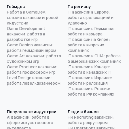
Геймдев
По региону
Работа в GameDev:
IT вакансии в Европе:
свежие вакансии игровой
работа с релокацией и
индустрии
удаленно
Game Development
IT вакансии в Германии:
вакансии: работа в
работа и карьера
разработке игр
IT вакансии на Кипре:
Game Design вакансии:
работа в кипрских
работа геймдизайнером
компаниях
Game Art вакансии: работа
IT вакансии в США: работа
художником игр
в американских компаниях
Game Producer вакансии:
IT вакансии в Канаде:
работа продюсером игр
работа в канадских IT
Level Design вакансии:
IT вакансии в Израиле:
работа левел-дизайнером
работа и релокация
IT вакансии в России:
работа в РФ компаниях
Популярные индустрии
Люди и бизнес
AI вакансии: работа в
HR Recruiting вакансии:
сфере искусственного
работа рекрутером
интеллекта
HR Operations вакансии: