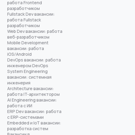
работа Frontend
разработчиком
Fullstack Dev вакансии:
работа Fullstack
разработчиком
Web Dev вакансии: работа
веб-разработчиком
Mobile Development
вакансии: работа
iOS/Android
DevOps вакансии: работа
инженером DevOps
System Engineering
вакансии: системная
инженерия
Architecture вакансии:
работа IT-архитектором
AI Engineering вакансии:
работа с ИИ
ERP Dev вакансии: работа
с ERP-системами
Embedded и IoT вакансии:
разработка систем
Вакансии в