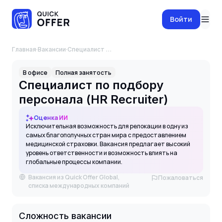
Войти
Главная
·
Вакансии
·
Специалист по подбору персонала (HR Recruiter)
В офисе
Полная занятость
Специалист по подбору
персонала (HR Recruiter)
Оценка ИИ
Исключительная возможность для релокации в одну из
самых благополучных стран мира с предоставлением
медицинской страховки. Вакансия предлагает высокий
уровень ответственности и возможность влиять на
глобальные процессы компании.
Вакансия из Quick Offer Global,
Пожаловаться
списка международных компаний
Сложность вакансии