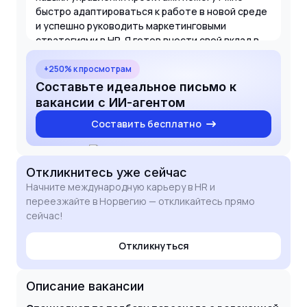
быстро адаптироваться к работе в новой среде
и успешно руководить маркетинговыми
стратегиями в HR. Я готов внести свой вклад в
развитие ваших методов отбора и обеспечить
высокое качество взаимодействия с
+250% к просмотрам
кандидатами. Буду рад обсудить, как мой опыт
Составьте идеальное письмо к
поможет вашей команде в Норвегии.
вакансии с ИИ-агентом
Составить бесплатно
Откликнитесь
уже сейчас
Начните международную карьеру в HR и
переезжайте в Норвегию — откликайтесь прямо
сейчас!
Откликнуться
Описание вакансии