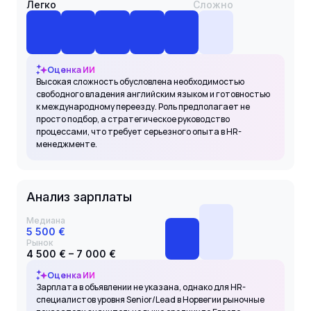
Легко
Сложно
Оценка ИИ
Высокая сложность обусловлена необходимостью
свободного владения английским языком и готовностью
к международному переезду. Роль предполагает не
просто подбор, а стратегическое руководство
процессами, что требует серьезного опыта в HR-
менеджменте.
Анализ зарплаты
Медиана
5 500 €
Рынок
4 500 € – 7 000 €
Оценка ИИ
Зарплата в объявлении не указана, однако для HR-
специалистов уровня Senior/Lead в Норвегии рыночные