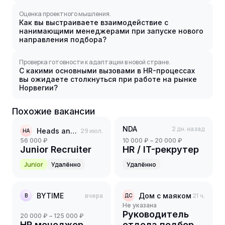
Оценка проектного мышления.
Как вы выстраиваете взаимодействие с
нанимающими менеджерами при запуске нового
направления подбора?
Проверка готовности к адаптации в новой стране.
С какими основными вызовами в HR-процессах
вы ожидаете столкнуться при работе на рынке
Норвегии?
Похожие вакансии
NDA
2 дн. назад
Heads and Hearts
29 июл.
HA
56 000 ₽
10 000 ₽ – 20 000 ₽
Junior Recruiter
HR / IT-рекрутер
Junior
Удалённо
Удалённо
BYTIME
вчера
Дом с маяком
21 ч.
B
ДС
Не указана
Руководитель
20 000 ₽ – 125 000 ₽
HR менеджер
отдела подбора