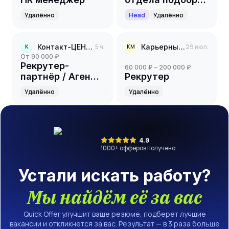
персонала
Удалённо
Head
Удалённо
Контакт-ЦЕНТР
5 ч.
Карьерный менеджер
29 июл.
К
КМ
от 90 000 ₽
Рекрутер-
60 000 ₽ – 200 000 ₽
партнёр / Агент
Рекрутер
по подбору
Удалённо
Удалённо
персонала
4.9
1000
+ офферов получено
Устали искать работу?
Мы найдём её за вас
Quick Offer улучшит ваше резюме, подберёт лучшие
вакансии и откликнется за вас. Результат — в 3 раза больше