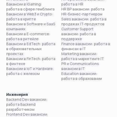
Вакансии в iGaming:
работа в HR
работа в сфере гемблинга
HR BP вакансии: работа
Вакансии в Web3 и Crypto:
HR-бизнес-партнером
работа в крипте
Sales вакансии: работа в
Вакансии в Software и SaaS
продажах IT-продуктов
компаниях
Customer Support
Вакансии в E-commerce:
вакансии: работа в
работа в ритейле
поддержке
Вакансии в EdTech: работа
Finance вакансии: работа в
в образовательных
финансах в IT
проектах
Marketing вакансии:
Вакансии в FinTech: работа
работа в маркетинге IT
в финтехе
PR и Communications
Вакансии в IoT и Hardware:
вакансии в IT
работа с железом
Education вакансии:
работа в образовании
Инженерия
Backend Dev вакансии:
работа Backend
разработчиком
Frontend Dev вакансии: