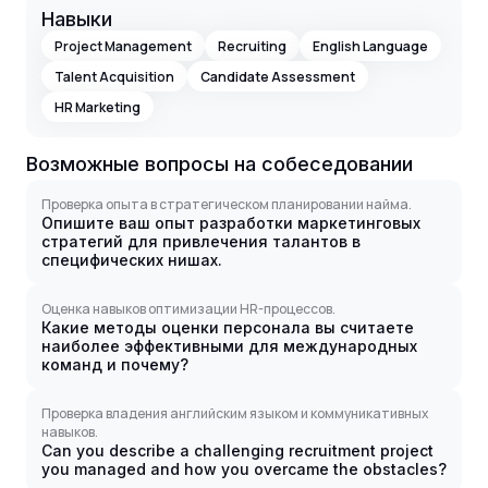
Навыки
Project Management
Recruiting
English Language
Talent Acquisition
Candidate Assessment
HR Marketing
Возможные вопросы на собеседовании
Проверка опыта в стратегическом планировании найма.
Опишите ваш опыт разработки маркетинговых
стратегий для привлечения талантов в
специфических нишах.
Оценка навыков оптимизации HR-процессов.
Какие методы оценки персонала вы считаете
наиболее эффективными для международных
команд и почему?
Проверка владения английским языком и коммуникативных
навыков.
Can you describe a challenging recruitment project
you managed and how you overcame the obstacles?