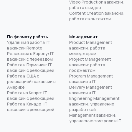
Video Production вакансии:
работа с видео
Content Creation вакансии:
работа с контентом
По формату работы
Менеджмент
Удаленная работа IT:
Product Management
вакансии Remote
вакансии: работа
Релокация в Европу: IT
менеджером
вакансии с переездом
Project Management
Работа в Германии: IT
вакансии: работа
вакансии с релокацией
проджектом
Работа в США с
Program Management
релокацией: вакансии в
вакансии в IT
Америке
Delivery Management
Работа на Кипре: IT
вакансии в IT
вакансии с релокацией
Engineering Management
Работа в Канаде: IT
вакансии: управление
вакансии с релокацией
разработкой
Management вакансии:
управленческие роли в IT